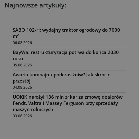
Najnowsze artykuły:
SABO 102-H: wydajny traktor ogrodowy do 7000
m²
06.08.2026
BayWa: restrukturyzacja potrwa do końca 2030
roku
05.08.2026
Awaria kombajnu podczas żniw? Jak skrócić
przestój
04.08.2026
UOKiK nałożył 136 mln zł kar za zmowę dealerów
Fendt, Valtra i Massey Ferguson przy sprzedaży
maszyn rolniczych
03.08.2026
Kverneland Tersus 4000: trzy nowe kosiarki
bijakowe
03.08.2026