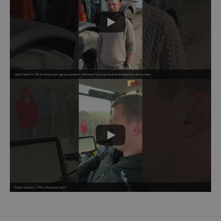
Valtra Serie N 135 w rodzinnym gospodarstwie Państwa Pszonka! #valtra #atrexpress #rolnictwo
Pokaz systemu TIM w Braszowicach!