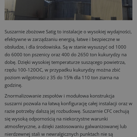
Suszarnie zbożowe Satig to instalacje o wysokiej wydajności,
efektywne w zarządzaniu energią, łatwe i bezpieczne w
obsłudze, i dla środowiska. Są w stanie wysuszyć od 1000
do 6000 ton pszenicy oraz 400 do 2650 ton kukurydzy na
dobę. Dzięki wysokiej temperaturze suszącego powietrza,
rzędu 100-120OC, w przypadku kukurydzy można zbić
poziom wilgotności z 35 do 15% dla 110 ton ziarna na
godzinę.
Znormalizowanie zespołów i modułowa konstrukcja
suszarni pozwala na łatwą konfigurację całej instalacji oraz w
razie potrzeby dalszą jej rozbudowę. Suszarnie CFC cechują
się wysoką odpornością na niekorzystne warunki
atmosferyczne, a dzięki zastosowaniu galwanizowanej lub
nierdzewnej stali w newralgicznych punktach nie są