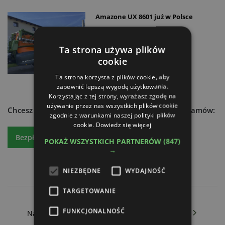
Amazone UX 8601 już w Polsce
03.07.2021
Ta strona używa plików
cookie
Ta strona korzysta z plików cookie, aby
zapewnić lepszą wygodę użytkowania.
Korzystając z tej strony, wyrażasz zgodę na
używanie przez nas wszystkich plików cookie
Chcesz dowiedzieć się więcej?
Czytaj atr express - zamów:
zgodnie z warunkami naszej polityki plików
cookie.
Dowiedz się więcej
Bezpłatny egzemplarz
Prenumeratę
POKAŻ WSZYSTKICH PARTNERÓW
(847)
→
NIEZBĘDNE
WYDAJNOŚĆ
TARGETOWANIE
Amazone UX 8601 już w Polsce
FUNKCJONALNOŚĆ
Na rynku maszyn rolniczych drogo, coraz drożej