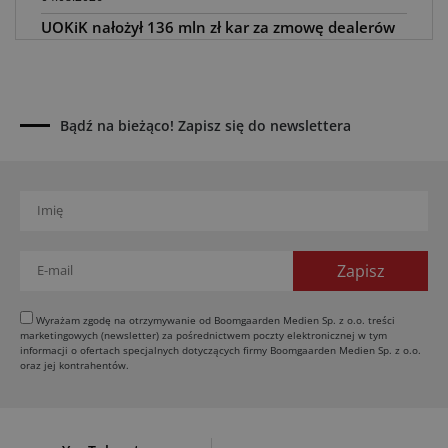
UOKiK nałożył 136 mln zł kar za zmowę dealerów
Fendt, Valtra i Massey Ferguson przy sprzedaży
maszyn rolniczych
03.08.2026
Kverneland Tersus 4000: trzy nowe kosiarki
Bądź na bieżąco! Zapisz się do newslettera
bijakowe
03.08.2026
Rzepak hybrydowy: sposób na wyższą rentowność
02.08.2026
Europejski przemysł maszyn rolniczych w recesji
01.08.2026
Elektryczne maszyny terenowe: 3 kluczowe trendy
31.07.2026
Wyrażam zgodę na otrzymywanie od Boomgaarden Medien Sp. z o.o. treści
marketingowych (newsletter) za pośrednictwem poczty elektronicznej w tym
Kukurydza w Polsce: aktualny stan plantacji
informacji o ofertach specjalnych dotyczących firmy Boomgaarden Medien Sp. z o.o.
oraz jej kontrahentów.
30.07.2026