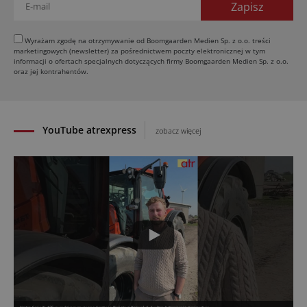
29.07.2026
Ceny surowców rolnych 2026
Wyrażam zgodę na otrzymywanie od Boomgaarden Medien Sp. z o.o. treści
29.07.2026
marketingowych (newsletter) za pośrednictwem poczty elektronicznej w tym
informacji o ofertach specjalnych dotyczących firmy Boomgaarden Medien Sp. z o.o.
oraz jej kontrahentów.
YouTube atrexpress
zobacz więcej