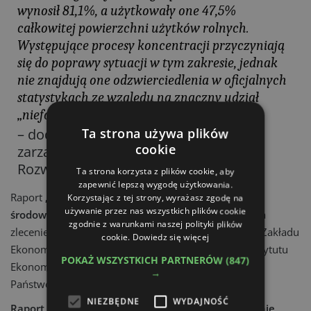
wynosił 81,1%, a użytkowały one 47,5%
całkowitej powierzchni użytków rolnych.
Występujące procesy koncentracji przyczyniają
się do poprawy sytuacji w tym zakresie, jednak
nie znajdują one odzwierciedlenia w oficjalnych
statystykach ze względu na znaczny udział
„nieformalnych dzierżaw” gruntów rolnych
– dodaje Krzysztof Podhajski, prezes
Ta strona używa plików
cookie
zarządu Fundacji Europejski Fundusz
Rozwoju Wsi Polskiej.
Ta strona korzysta z plików cookie, aby
zapewnić lepszą wygodę użytkowania.
Raport
„Systemy i skala produkcji a obciążenia
Korzystając z tej strony, wyrażasz zgodę na
używanie przez nas wszystkich plików cookie
środowiskowo-klimatyczne"
został przygotowany na
zgodnie z warunkami naszej polityki plików
zlecenie Fundacji EFRWP przez Zespół Pracowników Zakładu
cookie.
Dowiedz się więcej
Ekonomiki Gospodarstw Rolnych i Ogrodniczych Instytutu
POKAŻ WSZYSTKICH PARTNERÓW
(847)
Ekonomiki Rolnictwa i Gospodarki Żywnościowej –
→
Państwowego Instytutu Badawczego.
NIEZBĘDNE
WYDAJNOŚĆ
Raport jest dostępny w wersji do pobrania na stronie