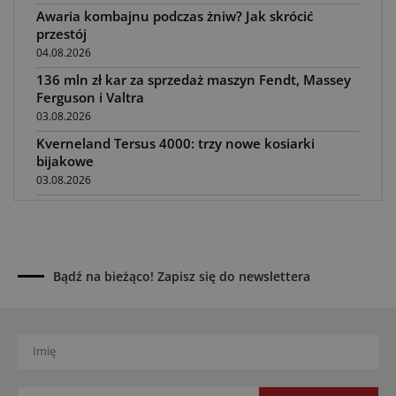
Awaria kombajnu podczas żniw? Jak skrócić
przestój
04.08.2026
136 mln zł kar za sprzedaż maszyn Fendt, Massey
Ferguson i Valtra
03.08.2026
Kverneland Tersus 4000: trzy nowe kosiarki
bijakowe
03.08.2026
Rzepak hybrydowy: sposób na wyższą rentowność
02.08.2026
Europejski przemysł maszyn rolniczych w recesji
01.08.2026
Bądź na bieżąco! Zapisz się do newslettera
Elektryczne maszyny terenowe: 3 kluczowe trendy
31.07.2026
Kukurydza w Polsce: aktualny stan plantacji
30.07.2026
Amazone ZG-TX precyzyjniejszy rozsiewacz