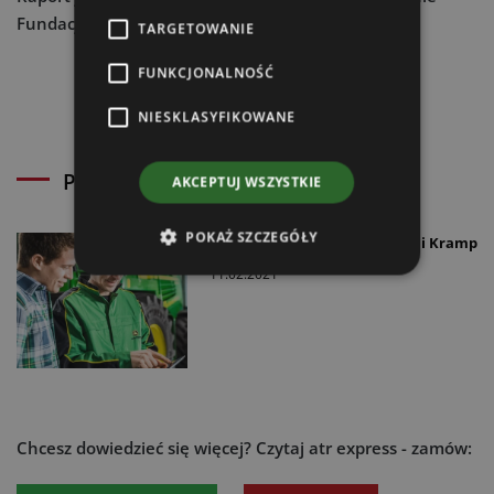
Fundacji EFRWP
:
www.efrwp.pl
TARGETOWANIE
FUNKCJONALNOŚĆ
NIESKLASYFIKOWANE
Powiązane artykuły
AKCEPTUJ WSZYSTKIE
POKAŻ SZCZEGÓŁY
Partnerstwo firm John Deere i Kramp
11.02.2021
Chcesz dowiedzieć się więcej?
Czytaj atr express - zamów: