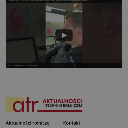
Valtra Serie N 135 w rodzinnym gospodarstwie Państwa Pszonka! #valtra #atrexpress #rolnictwo
Pokaz systemu TIM w Braszowicach!
Aktualności rolnicze
Kontakt