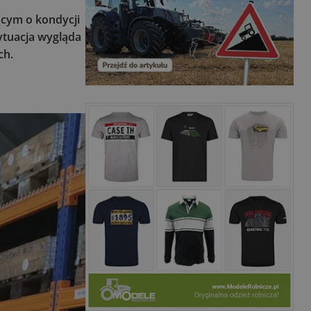
ącym o kondycji
sytuacja wygląda
ch.