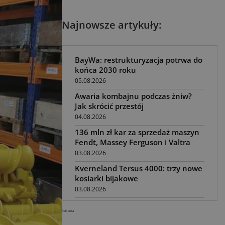
Najnowsze artykuły:
BayWa: restrukturyzacja potrwa do
końca 2030 roku
05.08.2026
Awaria kombajnu podczas żniw?
Jak skrócić przestój
04.08.2026
136 mln zł kar za sprzedaż maszyn
Fendt, Massey Ferguson i Valtra
03.08.2026
Kverneland Tersus 4000: trzy nowe
kosiarki bijakowe
03.08.2026
Rzepak hybrydowy: sposób na
Reklama
wyższą rentowność