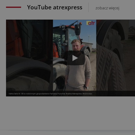
YouTube atrexpress
zobacz więcej
Valtra Serie N 135 w rodzinnym gospodarstwie Państwa Pszonka! #valtra #atrexpress #rolnictwo