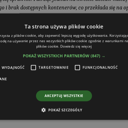
 i brak dostępnych kontenerów, co przekłada się na o
ujemy elementy TUZ. Na wszystko to nakłada się znaczn
a podaż produktów najbardziej rotujących. Do tego wsz
Ta strona używa plików cookie
eć, że cena stali borowej właśnie wzrosła z 1,08 do 1,30
rzysta z plików cookie, aby zapewnić lepszą wygodę użytkowania. Korzystając 
odę na używanie przez nas wszystkich plików cookie zgodnie z warunkami nas
est także kurs euro, który w ostatnich dniach na szczęś
plików cookie.
Dowiedz się więcej
POKAŻ WSZYSTKICH PARTNERÓW
(847) →
– dodaje Dariusz Kijoch, dyrektor zarządzając
WYDAJNOŚĆ
TARGETOWANIE
FUNKCJONALNOŚĆ
ANE
AKCEPTUJ WSZYSTKIE
POKAŻ SZCZEGÓŁY