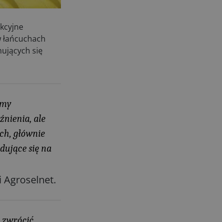
02.08.2026
Europejski przemysł maszyn
rolniczych w recesji
kcyjne
01.08.2026
w łańcuchach
mujących się
Elektryczne maszyny terenowe: 3
kluczowe trendy
31.07.2026
Kukurydza w Polsce: aktualny stan
plantacji
śmy
30.07.2026
nienia, ale
Amazone ZG-TX precyzyjniejszy
rozsiewacz
ch, głównie
29.07.2026
dujące się na
Ceny surowców rolnych 2026
29.07.2026
 Agroselnet.
 zwrócić