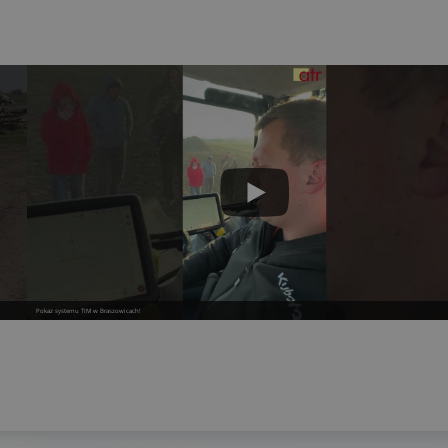
Pokaz systemu TIM w Braszowicach!