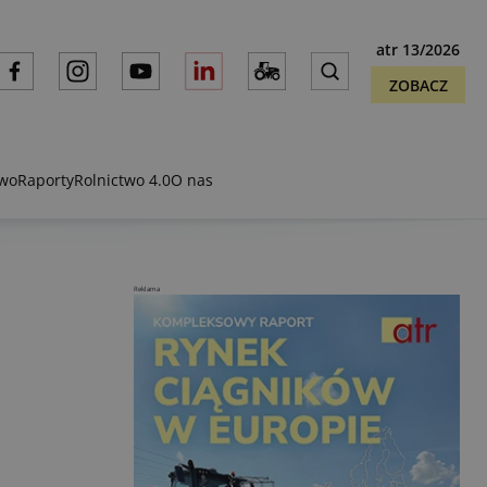
atr 13/2026
ZOBACZ
two
Raporty
Rolnictwo 4.0
O nas
Reklama