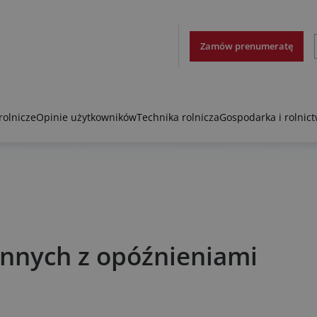
Zamów prenumeratę
rolnicze
Opinie użytkowników
Technika rolnicza
Gospodarka i rolnic
ennych z opóźnieniami