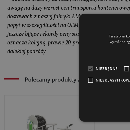
uwagę na duży wzrost cen transportu kontenerowego
dostawach z naszej fabryki AMA India gdzie produk
popyt w szczególności na OEM, za którym nie nadąż
jeszcze bijące rekordy ceny stali - wystarczy wspomni
Ta strona ko
wyrażasz zg
oznacza kolejną, prawie 20-proc. podwyżkę. Istotny j
dalekiej podróży
NIEZBĘDNE
Polecamy produkty z naszego sklepu:
NIESKLASYFIKOW