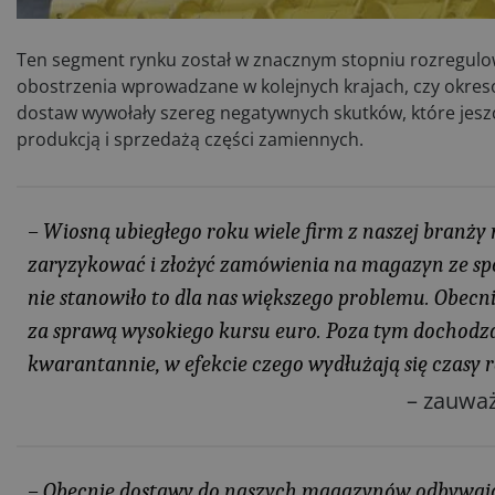
Ten segment rynku został w znacznym stopniu rozregul
obostrzenia wprowadzane w kolejnych krajach, czy okreso
dostaw wywołały szereg negatywnych skutków, które jeszc
produkcją i sprzedażą części zamiennych.
– Wiosną ubiegłego roku wiele firm z naszej branży 
zaryzykować i złożyć zamówienia na magazyn ze spor
nie stanowiło to dla nas większego problemu. Obecn
za sprawą wysokiego kursu euro. Poza tym dochodzą 
kwarantannie, w efekcie czego wydłużają się czasy 
– zauważ
– Obecnie dostawy do naszych magazynów odbywają s