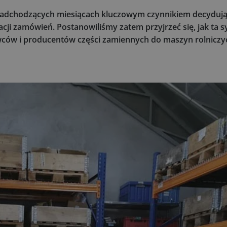
w nadchodzących miesiącach kluczowym czynnikiem decyduj
cji zamówień. Postanowiliśmy zatem przyjrzeć się, jak ta 
ców i producentów części zamiennych do maszyn rolniczy