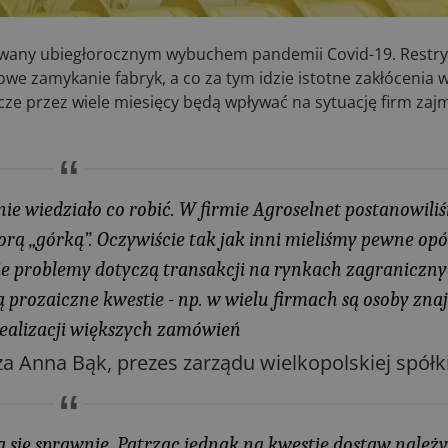
owany ubiegłorocznym wybuchem pandemii Covid-19. Restry
we zamykanie fabryk, a co za tym idzie istotne zakłócenia 
ze przez wiele miesięcy będą wpływać na sytuację firm zaj
nie wiedziało co robić. W firmie Agroselnet postanowili
ą „górką”. Oczywiście tak jak inni mieliśmy pewne opóź
ie problemy dotyczą transakcji na rynkach zagraniczny
prozaiczne kwestie - np. w wielu firmach są osoby znaj
realizacji większych zamówień
a Anna Bąk, prezes zarządu wielkopolskiej spółki
ię sprawnie. Patrząc jednak na kwestie dostaw należy