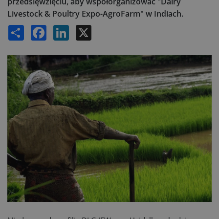
przedsięwzięciu, aby współorganizować "Dairy
Livestock & Poultry Expo-AgroFarm" w Indiach.
Share
Facebook
LinkedIn
X