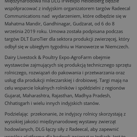
Międzynarodowa filia DLG IFWexpo Heidelberg będzie
współpracować z indyjskim organizatorem targów Radeecal
Communications nad wydarzeniem, które odbędzie się w
Mahatma Mandir, Gandhinagar, Gudżarat, od 6 do 8
września 2019 roku. Umowa została podpisana podczas
targów DLT EuroTier dla sektora produkcji zwierzęcej, który
odbył się w ubiegłym tygodniu w Hanowerze w Niemczech.
Dairy Livestock & Poultry Expo-AgroFarm obejmie
wystawców zajmujących się produkcją technicznego sprzętu
rolniczego, rozwiązań do pakowania i przetwarzania oraz
usług dla produkcji mleczarskiej i drobiowej. Targi mają na
celu wsparcie lokalnych rolników i spółdzielni z regionów
Gujarat, Maharashtra, Rajasthan, Madhya Pradesh,
Chhatisgarh i wielu innych indyjskich stanów.
Podzielając przekonanie, że indyjscy rolnicy skorzystają z
wysokiej jakości międzynarodowej wystawy zwierząt
hodowlanych, DLG łączy siły z Radeecal, aby zapewnić
wspólną platformę dla hodowli zwierząt w Indiach. Jest to