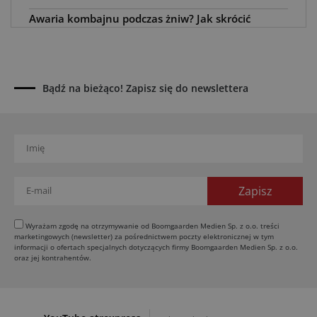
Awaria kombajnu podczas żniw? Jak skrócić
przestój
04.08.2026
UOKiK nałożył 136 mln zł kar za zmowę dealerów
Fendt, Valtra i Massey Ferguson przy sprzedaży
Bądź na bieżąco! Zapisz się do newslettera
maszyn rolniczych
03.08.2026
Kverneland Tersus 4000: trzy nowe kosiarki
bijakowe
03.08.2026
Rzepak hybrydowy: sposób na wyższą rentowność
02.08.2026
Europejski przemysł maszyn rolniczych w recesji
Wyrażam zgodę na otrzymywanie od Boomgaarden Medien Sp. z o.o. treści
marketingowych (newsletter) za pośrednictwem poczty elektronicznej w tym
01.08.2026
informacji o ofertach specjalnych dotyczących firmy Boomgaarden Medien Sp. z o.o.
Elektryczne maszyny terenowe: 3 kluczowe trendy
oraz jej kontrahentów.
31.07.2026