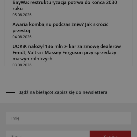
BayWa: restrukturyzacja potrwa do końca 2030
roku
05.08.2026
Awaria kombajnu podczas żniw? Jak skrócić
przestój
04.08.2026
UOKiK nałożył 136 mln zł kar za zmowę dealerów
Fendt, Valtra i Massey Ferguson przy sprzedaży
maszyn rolniczych
03.08.2026
Kverneland Tersus 4000: trzy nowe kosiarki
bijakowe
03.08.2026
Bądź na bieżąco! Zapisz się do newslettera
Rzepak hybrydowy: sposób na wyższą rentowność
02.08.2026
Europejski przemysł maszyn rolniczych w recesji
01.08.2026
Elektryczne maszyny terenowe: 3 kluczowe trendy
31.07.2026