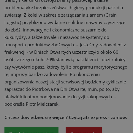
trendy i kierunki rozwoju branży paszowej, a także
problematykę bezpieczeństwa i higieny produkcji pasz dla
zwierząt. Z kolei w zakresie zarządzania ziarnem (Grain
Logistic) przybliżono wydajne i solidne maszyny czyszczące
do zbóż, innowacyjne i ekonomiczne suszarnie do
kukurydzy, a także trwałe i niezawodne systemy do
transportu produktów zbożowych. – Jesteśmy zadowoleni z
frekwencji - w Dniach Otwartych uczestniczyło około 60
osób, z czego około 70% stanowią nasi klienci - duzi rolnicy
czy wytwórnie pasz, którzy byli z programu merytorycznego
tej imprezy bardzo zadowoleni. Po ukończeniu
organizowania naszej stacji serwisowej będziemy cyklicznie
zapraszać do Piotrkowa na Dni Otwarte, m.in. po to, aby
ułatwić klientom podejmowanie decyzji zakupowych –
podkreśla Piotr Mielczarek.
Chcesz dowiedzieć się więcej?
Czytaj atr express - zamów: