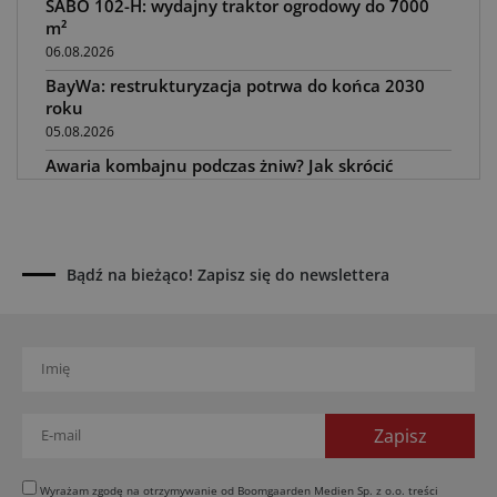
SABO 102-H: wydajny traktor ogrodowy do 7000
m²
06.08.2026
BayWa: restrukturyzacja potrwa do końca 2030
roku
05.08.2026
Awaria kombajnu podczas żniw? Jak skrócić
przestój
04.08.2026
UOKiK nałożył 136 mln zł kar za zmowę dealerów
Fendt, Valtra i Massey Ferguson przy sprzedaży
Bądź na bieżąco! Zapisz się do newslettera
maszyn rolniczych
03.08.2026
Kverneland Tersus 4000: trzy nowe kosiarki
bijakowe
03.08.2026
Rzepak hybrydowy: sposób na wyższą rentowność
02.08.2026
Europejski przemysł maszyn rolniczych w recesji
Wyrażam zgodę na otrzymywanie od Boomgaarden Medien Sp. z o.o. treści