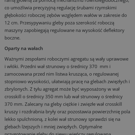
ramą główną za pomocą mechanizmu równoległobocznego,
co umożliwia precyzyjną regulację śrubami rzymskimi
głębokości roboczej zębów względem wałów w zakresie do
12 cm. Przesypywaniu gleby poza szerokość roboczą
maszyny zapobiegają regulowane na wysokość deflektory
boczne.
Oparty na wałach
Ważnymi zespołami roboczymi agregatu są wały uprawowe
i włóki. Przedni wał strunowy o średnicy 370 mm i
zamocowana przed nim listwa krusząca, o regulowanej
stopniowo wysokości, ułatwiają pracę na glebach zwięzłych i
zbrylonych. Z tyłu agregat może być wyposażony w wał
crosskill o średnicy 350 mm lub wał strunowy o średnicy
370 mm. Zalecany na gleby ciężkie i zwięzłe wał crosskill
kruszy i rozdrabnia bryły oraz pozostawia powierzchnię pola
lekko spulchnioną, z kolei wał strunowy sprawdzi się na
glebach lżejszych i mniej zwięzłych. Optymalne
przygotowanie gleby do siewu wieńczy regulowana