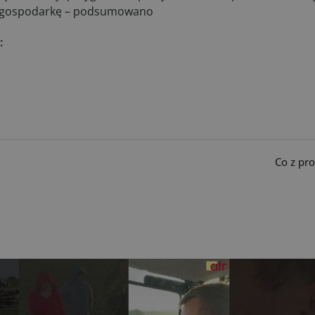
ką gospodarkę – podsumowano
:
Co z pr