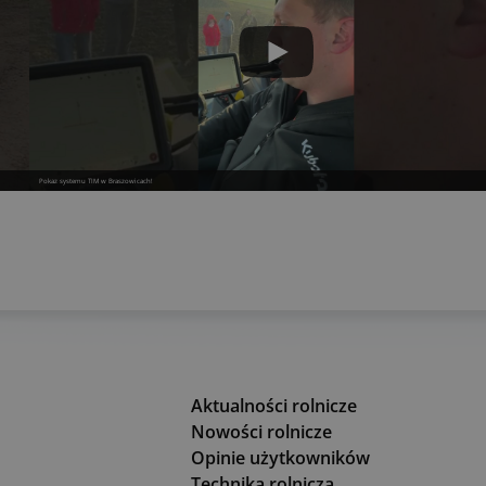
Pokaz systemu TIM w Braszowicach!
Aktualności rolnicze
Nowości rolnicze
Opinie użytkowników
Technika rolnicza