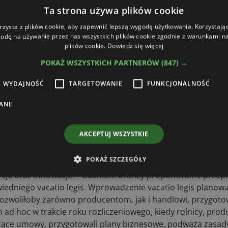
Ta strona używa plików cookie
rzysta z plików cookie, aby zapewnić lepszą wygodę użytkowania. Korzystając 
odę na używanie przez nas wszystkich plików cookie zgodnie z warunkami nas
plików cookie.
Dowiedz się więcej
owy bardzo negatywnie wpłynie na funkcjonowanie polskich
POKAŻ WSZYSTKICH PARTNERÓW
(847) →
nnych państw, m.in. Wielkiej Brytanii czy USA, gdzie wprow
ykalnym wzroście cen zmieniali swoje decyzje zakupowe w 
WYDAJNOŚĆ
TARGETOWANIE
FUNKCJONALNOŚĆ
ciowo produktów. Podkreślają też, że w ocenie skutków wpro
wego podatku na cały łańcuch produkcji żywności, w tym 
ANE
eż szacunków, w jaki sposób i w jakim zakresie zastosowan
enia uderzą przede wszystkim w małych i średnich przedsięb
AKCEPTUJ WSZYSTKIE
e mogą sobie z proponowaną zmianą po prostu nie poradz
zybkie tempo, w jakim jest procedowana ustawa. Akcentują r
POKAŻ SZCZEGÓŁY
ści z Konstytucją Biznesu, która miała gwarantować stabi
tycje oraz innowacje. – Zdaniem branży proponowane przepi
wiedniego vacatio legis. Wprowadzenie vacatio legis plano
ozwoliłoby zarówno producentom, jak i handlowi, przygoto
 hoc w trakcie roku rozliczeniowego, kiedy rolnicy, prod
iążące umowy, przygotowali plany biznesowe, podważa zasad