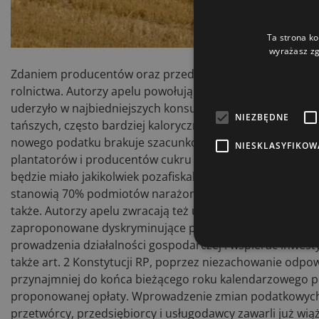
Ta strona ko
wyrażasz zg
Zdaniem producentów oraz przedsiębiorców podatek cukr
rolnictwa. Autorzy apelu powołują się na doświadczenia i
uderzyło w najbiedniejszych konsumentów, którzy po rad
NIEZBĘDNE
tańszych, często bardziej kalorycznych i gorszych jakoś
nowego podatku brakuje szacunków w zakresie wpływu no
NIESKLASYFIKOW
plantatorów i producentów cukru w Polsce. Brakuje równi
będzie miało jakikolwiek pozafiskalny efekt. Nowe obciąż
stanowią 70% podmiotów narażonych na nowy podatek. T
także. Autorzy apelu zwracają też uwagę na niezmiernie s
zaproponowane dyskryminujące podatki stoją w sprzeczno
prowadzenia działalności gospodarczej i wspierać inwes
także art. 2 Konstytucji RP, poprzez niezachowanie odpo
przynajmniej do końca bieżącego roku kalendarzowego p
proponowanej opłaty. Wprowadzenie zmian podatkowych ad
przetwórcy, przedsiębiorcy i usługodawcy zawarli już w