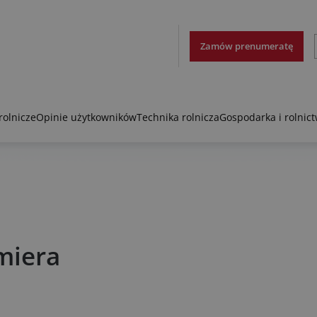
Zamów prenumeratę
rolnicze
Opinie użytkowników
Technika rolnicza
Gospodarka i rolnic
miera