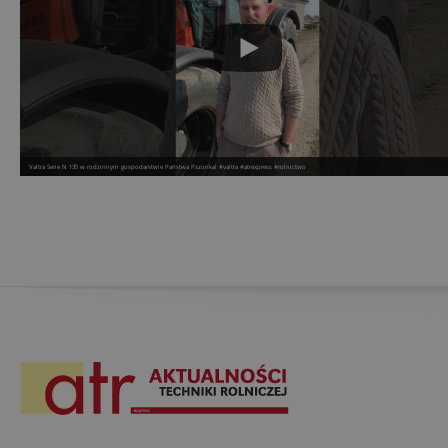
Valtra Serie N 135 w rodzinnym gospodarstwie Państwa Pszonka! #valtra #atrexpress #rolnictwo