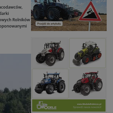
racodawców,
darki
dowych Rolników
proponowanymi