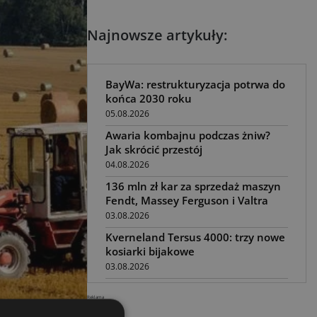
Najnowsze artykuły:
BayWa: restrukturyzacja potrwa do
końca 2030 roku
05.08.2026
Awaria kombajnu podczas żniw?
Jak skrócić przestój
04.08.2026
136 mln zł kar za sprzedaż maszyn
Fendt, Massey Ferguson i Valtra
03.08.2026
Kverneland Tersus 4000: trzy nowe
kosiarki bijakowe
03.08.2026
Rzepak hybrydowy: sposób na
Reklama
wyższą rentowność