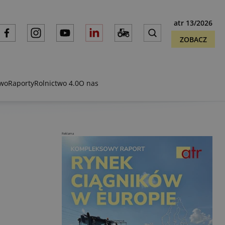
atr 13/2026
ZOBACZ
two
Raporty
Rolnictwo 4.0
O nas
Reklama