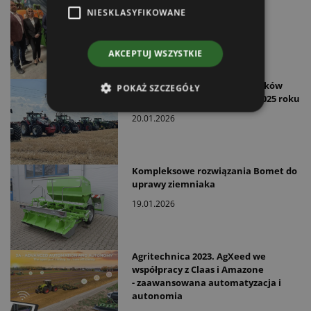
Amazone porządkuje rynek
NIESKLASYFIKOWANE
09.04.2026
AKCEPTUJ WSZYSTKIE
Duży wzrost rejestracji ciągników
POKAŻ SZCZEGÓŁY
rolniczych - podsumowanie 2025 roku
20.01.2026
Kompleksowe rozwiązania Bomet do
uprawy ziemniaka
19.01.2026
Agritechnica 2023. AgXeed we
współpracy z Claas i Amazone
- zaawansowana automatyzacja i
autonomia