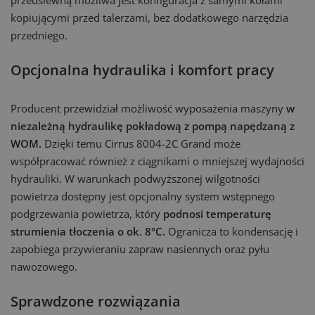
przedsiewną możliwa jest konfiguracja z samymi kołami
kopiującymi przed talerzami, bez dodatkowego narzędzia
przedniego.
Opcjonalna hydraulika i komfort pracy
Producent przewidział możliwość wyposażenia maszyny
w
niezależną hydraulikę pokładową z pompą napędzaną z
WOM.
Dzięki temu Cirrus 8004-2C Grand może
współpracować również z ciągnikami o mniejszej wydajności
hydrauliki. W warunkach podwyższonej wilgotności
powietrza dostępny jest opcjonalny system wstępnego
podgrzewania powietrza, który
podnosi temperaturę
strumienia tłoczenia o ok. 8°C.
Ogranicza to kondensację i
zapobiega przywieraniu zapraw nasiennych oraz pyłu
nawozowego.
Sprawdzone rozwiązania