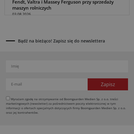
Fendt, Valtra i Massey Ferguson przy sprzedaży
maszyn rolniczych
03.08.2026
Kverneland Tersus 4000: trzy nowe kosiarki
bijakowe
03.08.2026
Bądź na bieżąco! Zapisz się do newslettera
Rzepak hybrydowy: sposób na wyższą rentowność
02.08.2026
Europejski przemysł maszyn rolniczych w recesji
01.08.2026
Elektryczne maszyny terenowe: 3 kluczowe trendy
31.07.2026
Kukurydza w Polsce: aktualny stan plantacji
30.07.2026
Wyrażam zgodę na otrzymywanie od Boomgaarden Medien Sp. z o.o. treści
marketingowych (newsletter) za pośrednictwem poczty elektronicznej w tym
Amazone ZG-TX precyzyjniejszy rozsiewacz
informacji o ofertach specjalnych dotyczących firmy Boomgaarden Medien Sp. z o.o.
oraz jej kontrahentów.
29.07.2026