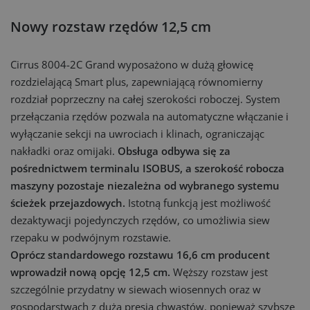
Nowy rozstaw rzędów 12,5 cm
Cirrus 8004-2C Grand wyposażono w dużą głowicę
rozdzielającą Smart plus, zapewniającą równomierny
rozdział poprzeczny na całej szerokości roboczej. System
przełączania rzędów pozwala na automatyczne włączanie i
wyłączanie sekcji na uwrociach i klinach, ograniczając
nakładki oraz omijaki.
Obsługa odbywa się za
pośrednictwem terminalu ISOBUS, a szerokość robocza
maszyny pozostaje niezależna od wybranego systemu
ścieżek przejazdowych.
Istotną funkcją jest możliwość
dezaktywacji pojedynczych rzędów, co umożliwia siew
rzepaku w podwójnym rozstawie.
Oprócz standardowego rozstawu 16,6 cm producent
wprowadził nową opcję 12,5 cm.
Węższy rozstaw jest
szczególnie przydatny w siewach wiosennych oraz w
gospodarstwach z dużą presją chwastów, ponieważ szybsze