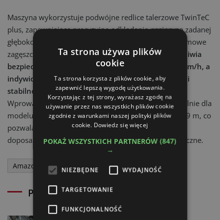
Maszyna wykorzystuje podwójne redlice talerzowe TwinTeC
plus, zapewniające precyzyjne odkładanie nasion na zadanej
głębokości, oraz opony Matrix odpowiadające za pasmowe
Ta strona używa plików
zagęszczanie gleby.
Dwukomorowe podwozie umożliwia
cookie
bezpieczny transport drogowy z prędkością do 40 km/h, a
indywidualne zawieszenie kół poprawia zwrotność i
Ta strona korzysta z plików cookie, aby
zapewnić lepszą wygodę użytkowania.
stabilność podczas pracy w polu.
Korzystając z tej strony, wyrażasz zgodę na
Wprowadzone nowości są dostępne również opcjonalnie dla
używanie przez nas wszystkich plików cookie
modelu Cirrus 9004-2C Grand o szerokości roboczej 9 m, co
zgodnie z warunkami naszej polityki plików
cookie.
Dowiedz się więcej
pozwala użytkownikom większych zestawów na
doposażenie maszyn w nowe rozwiązania technologiczne.
POKAŻ WSZYSTKICH PARTNERÓW
(847)
→
Amazone
NIEZBĘDNE
WYDAJNOŚĆ
TARGETOWANIE
Powiązane artykuły
FUNKCJONALNOŚĆ