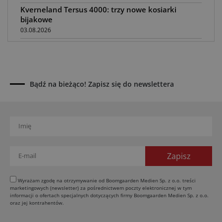
Kverneland Tersus 4000: trzy nowe kosiarki
bijakowe
03.08.2026
Rzepak hybrydowy: sposób na wyższą rentowność
02.08.2026
Europejski przemysł maszyn rolniczych w recesji
01.08.2026
Bądź na bieżąco! Zapisz się do newslettera
Elektryczne maszyny terenowe: 3 kluczowe trendy
31.07.2026
Kukurydza w Polsce: aktualny stan plantacji
30.07.2026
Amazone ZG-TX precyzyjniejszy rozsiewacz
29.07.2026
Ceny surowców rolnych 2026
Wyrażam zgodę na otrzymywanie od Boomgaarden Medien Sp. z o.o. treści
29.07.2026
marketingowych (newsletter) za pośrednictwem poczty elektronicznej w tym
informacji o ofertach specjalnych dotyczących firmy Boomgaarden Medien Sp. z o.o.
oraz jej kontrahentów.