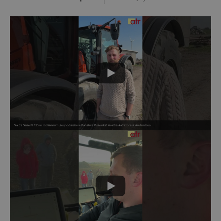
Valtra Serie N 135 w rodzinnym gospodarstwie Państwa Pszonka! #valtra #atrexpress #rolnictwo