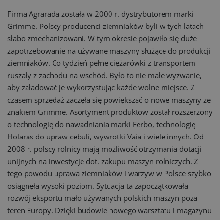
Firma Agrarada została w 2000 r. dystrybutorem marki
Grimme. Polscy producenci ziemniaków byli w tych latach
słabo zmechanizowani. W tym okresie pojawiło się duże
zapotrzebowanie na używane maszyny służące do produkcji
ziemniaków. Co tydzień pełne ciężarówki z transportem
ruszały z zachodu na wschód. Było to nie małe wyzwanie,
aby załadować je wykorzystując każde wolne miejsce. Z
czasem sprzedaż zaczęła się powiększać o nowe maszyny ze
znakiem Grimme. Asortyment produktów został rozszerzony
o technologię do nawadniania marki Ferbo, technologię
Holaras do upraw cebuli, wywrotki Vaia i wiele innych. Od
2008 r. polscy rolnicy mają możliwość otrzymania dotacji
unijnych na inwestycje dot. zakupu maszyn rolniczych. Z
tego powodu uprawa ziemniaków i warzyw w Polsce szybko
osiągnęła wysoki poziom. Sytuacja ta zapoczątkowała
rozwój eksportu mało używanych polskich maszyn poza
teren Europy. Dzięki budowie nowego warsztatu i magazynu