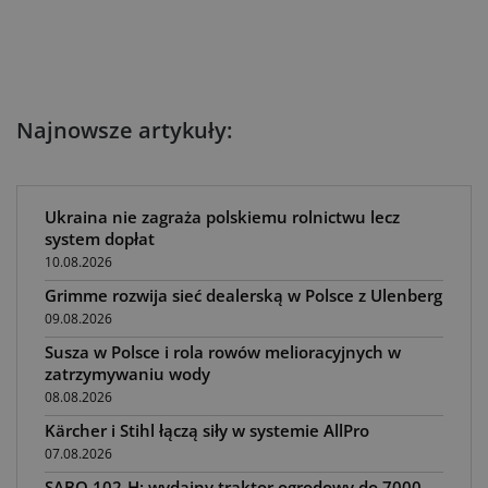
Najnowsze artykuły:
Ukraina nie zagraża polskiemu rolnictwu lecz
system dopłat
10.08.2026
Grimme rozwija sieć dealerską w Polsce z Ulenberg
09.08.2026
Susza w Polsce i rola rowów melioracyjnych w
zatrzymywaniu wody
08.08.2026
Kärcher i Stihl łączą siły w systemie AllPro
07.08.2026
SABO 102-H: wydajny traktor ogrodowy do 7000