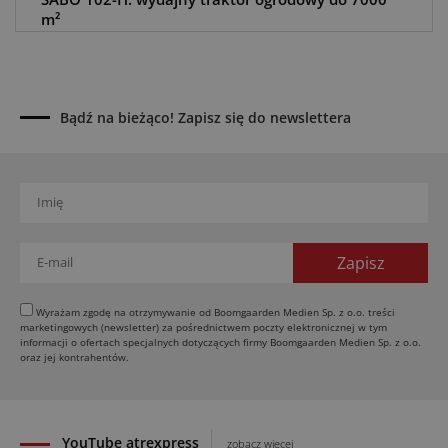
m²
06.08.2026
BayWa: restrukturyzacja potrwa do końca 2030
roku
05.08.2026
Bądź na bieżąco! Zapisz się do newslettera
Awaria kombajnu podczas żniw? Jak skrócić
przestój
04.08.2026
UOKiK nałożył 136 mln zł kar za zmowę dealerów
Fendt, Valtra i Massey Ferguson przy sprzedaży
maszyn rolniczych
03.08.2026
Kverneland Tersus 4000: trzy nowe kosiarki
Wyrażam zgodę na otrzymywanie od Boomgaarden Medien Sp. z o.o. treści
bijakowe
marketingowych (newsletter) za pośrednictwem poczty elektronicznej w tym
informacji o ofertach specjalnych dotyczących firmy Boomgaarden Medien Sp. z o.o.
03.08.2026
oraz jej kontrahentów.
Rzepak hybrydowy: sposób na wyższą rentowność
02.08.2026
YouTube atrexpress
zobacz więcej