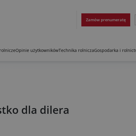
Zamów prenumeratę
rolnicze
Opinie użytkowników
Technika rolnicza
Gospodarka i rolnic
tko dla dilera