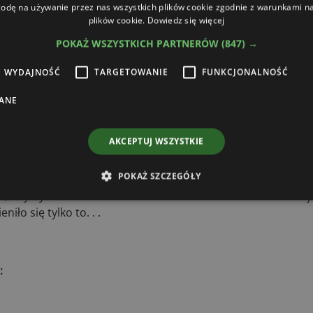
odę na używanie przez nas wszystkich plików cookie zgodnie z warunkami nas
plików cookie.
Dowiedz się więcej
„One stop shop”. Jak wprowadzanie jej w życie wygląda z 
POKAŻ WSZYSTKICH PARTNERÓW
(847) →
ekowany od oferty sprzętowej po finansowanie. Koncepcja ta
WYDAJNOŚĆ
TARGETOWANIE
FUNKCJONALNOŚĆ
h dilerów, którzy zasilili po ostatnich zmianach nasze sie
ANE
- również dzięki rozwojowi nowych technologii, np. aplikacj
erów nie ma pracownika, który nie byłby wyposażony w tego
dzięki takiej filozofii obsługi klienta zwiększają sprzedaż
AKCEPTUJ WSZYSTKIE
 nabiera rozpędu.
POKAŻ SZCZEGÓŁY
 AGCO wpłynęły na formułę działania AGCO Finance?
, aby być blisko z dilerem i blisko z AGCO - moim zdaniem j
ło się tylko to. . .
: