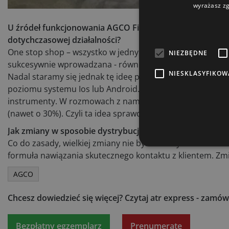
wyrażasz zg
U źródeł funkcjonowania AGCO Finance leżała koncepcja 
dotychczasowej działalności?
One stop shop – wszystko w jednym miejscu. Klient zaopi
NIEZBĘDNE
sukcesywnie wprowadzana - również w odniesieniu do nowyc
NIESKLASYFIKOW
Nadal staramy się jednak tę ideę promować i to się udaje 
poziomu systemu Ios lub Android. Generalnie żaden z dil
instrumenty. W rozmowach z nami dilerzy podkreślają, że 
(nawet o 30%). Czyli ta idea sprawdziła się i z roku na rok
Jak zmiany w sposobie dystrybucji produktów koncernu
Co do zasady, wielkiej zmiany nie było. Zależy nam bowiem
formuła nawiązania skutecznego kontaktu z klientem. Zmieni
AGCO
Chcesz dowiedzieć się więcej?
Czytaj atr express - zamów
Bezpłatny egzemplarz
Prenumeratę