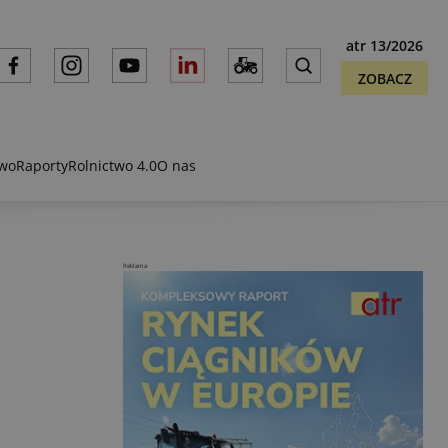
atr 13/2026
ZOBACZ
two
Raporty
Rolnictwo 4.0
O nas
Reklama