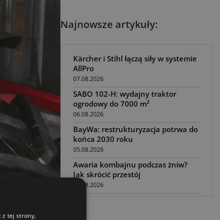
Najnowsze artykuły:
Kärcher i Stihl łączą siły w systemie
AllPro
07.08.2026
SABO 102-H: wydajny traktor
ogrodowy do 7000 m²
06.08.2026
BayWa: restrukturyzacja potrwa do
końca 2030 roku
05.08.2026
Awaria kombajnu podczas żniw?
Jak skrócić przestój
04.08.2026
UOKiK nałożył 136 mln zł kar za
Reklama
zmowę dealerów Fendt, Valtra i
z tej strony,
Massey Ferguson przy sprzedaży