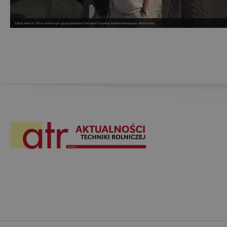
Valtra Serie N 135 w rodzinnym gospodarstwie Państwa Pszonka! #valtra #atrexpress #rolnictwo