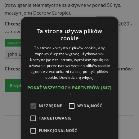
(rozwiązania telematyczne są aktywne w ponad 50 tys.
maszyn John Deere w Europie).
Chcesz dowiedzieć się więcej?
Czytaj atr express 09/2020 -
Ta strona używa plików
zamów:
cookie
lub
bezpłatny egzemplarz
prenumeratę
Ta strona korzysta z plików cookie, aby
zapewnić lepszą wygodę użytkowania.
John Deere
Korzystając z tej strony, wyrażasz zgodę na
używanie przez nas wszystkich plików cookie
Chcesz dowiedzieć się więcej?
Czytaj atr express - zamów:
zgodnie z warunkami naszej polityki plików
cookie.
Dowiedz się więcej
Bezpłatny egzemplarz
Prenumeratę
POKAŻ WSZYSTKICH PARTNERÓW
(847)
→
NIEZBĘDNE
WYDAJNOŚĆ
TARGETOWANIE
Dobrze zaprawione
FUNKCJONALNOŚĆ
JLG z elektrykiem