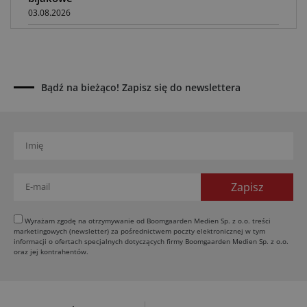
03.08.2026
Rzepak hybrydowy: sposób na wyższą rentowność
02.08.2026
Europejski przemysł maszyn rolniczych w recesji
01.08.2026
Bądź na bieżąco! Zapisz się do newslettera
Elektryczne maszyny terenowe: 3 kluczowe trendy
31.07.2026
Kukurydza w Polsce: aktualny stan plantacji
30.07.2026
Amazone ZG-TX precyzyjniejszy rozsiewacz
29.07.2026
Ceny surowców rolnych 2026
Wyrażam zgodę na otrzymywanie od Boomgaarden Medien Sp. z o.o. treści
29.07.2026
marketingowych (newsletter) za pośrednictwem poczty elektronicznej w tym
informacji o ofertach specjalnych dotyczących firmy Boomgaarden Medien Sp. z o.o.
oraz jej kontrahentów.