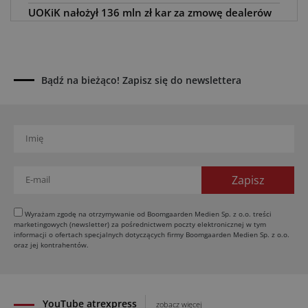
UOKiK nałożył 136 mln zł kar za zmowę dealerów
Fendt, Valtra i Massey Ferguson przy sprzedaży
maszyn rolniczych
03.08.2026
Kverneland Tersus 4000: trzy nowe kosiarki
Bądź na bieżąco! Zapisz się do newslettera
bijakowe
03.08.2026
Rzepak hybrydowy: sposób na wyższą rentowność
02.08.2026
Europejski przemysł maszyn rolniczych w recesji
01.08.2026
Elektryczne maszyny terenowe: 3 kluczowe trendy
31.07.2026
Wyrażam zgodę na otrzymywanie od Boomgaarden Medien Sp. z o.o. treści
marketingowych (newsletter) za pośrednictwem poczty elektronicznej w tym
Kukurydza w Polsce: aktualny stan plantacji
informacji o ofertach specjalnych dotyczących firmy Boomgaarden Medien Sp. z o.o.
oraz jej kontrahentów.
30.07.2026
YouTube atrexpress
zobacz więcej