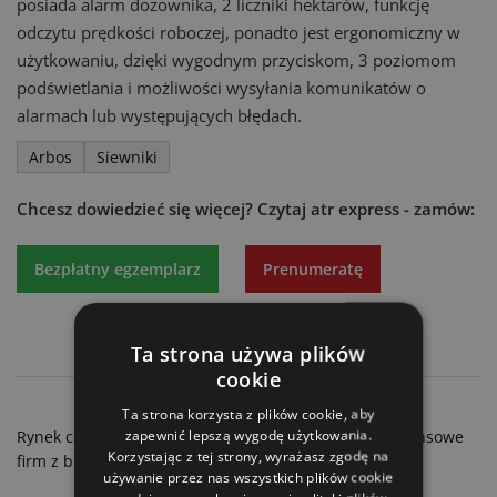
posiada alarm dozownika, 2 liczniki hektarów, funkcję
odczytu prędkości roboczej, ponadto jest ergonomiczny w
użytkowaniu, dzięki wygodnym przyciskom, 3 poziomom
podświetlania i możliwości wysyłania komunikatów o
alarmach lub występujących błędach.
Arbos
Siewniki
Chcesz dowiedzieć się więcej?
Czytaj atr express - zamów:
Bezpłatny egzemplarz
Prenumeratę
Ta strona używa plików
cookie
Maschio Gaspardo w gronie Digital Stars
Ta strona korzysta z plików cookie, aby
zapewnić lepszą wygodę użytkowania.
Rynek części zamiennych i komponentów - wyniki finansowe
Korzystając z tej strony, wyrażasz zgodę na
firm z branży
używanie przez nas wszystkich plików cookie