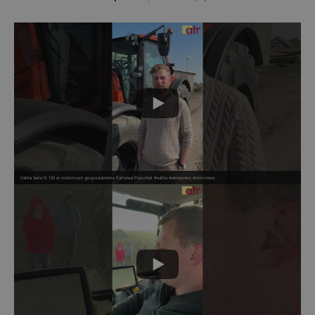
Valtra Serie N 135 w rodzinnym gospodarstwie Państwa Pszonka! #valtra #atrexpress #rolnictwo