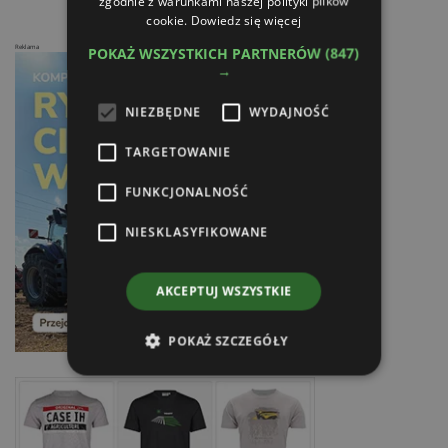
zgodnie z warunkami naszej polityki plików
cookie.
Dowiedz się więcej
Reklama
POKAŻ WSZYSTKICH PARTNERÓW
(847)
→
NIEZBĘDNE
WYDAJNOŚĆ
TARGETOWANIE
FUNKCJONALNOŚĆ
NIESKLASYFIKOWANE
AKCEPTUJ WSZYSTKIE
POKAŻ SZCZEGÓŁY