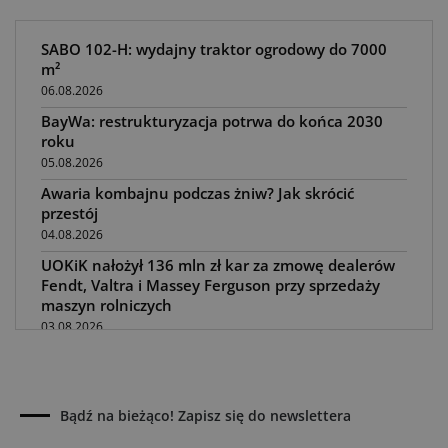
SABO 102-H: wydajny traktor ogrodowy do 7000
m²
06.08.2026
BayWa: restrukturyzacja potrwa do końca 2030
roku
05.08.2026
Awaria kombajnu podczas żniw? Jak skrócić
przestój
04.08.2026
UOKiK nałożył 136 mln zł kar za zmowę dealerów
Fendt, Valtra i Massey Ferguson przy sprzedaży
maszyn rolniczych
03.08.2026
Kverneland Tersus 4000: trzy nowe kosiarki
bijakowe
03.08.2026
Bądź na bieżąco! Zapisz się do newslettera
Rzepak hybrydowy: sposób na wyższą rentowność