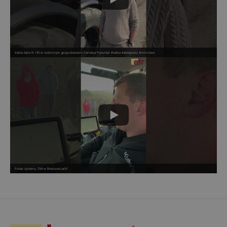
Valtra Serie N 135 w rodzinnym gospodarstwie Państwa Pszonka! #valtra #atrexpress #rolnictwo
Pokaz systemu TIM w Braszowicach!