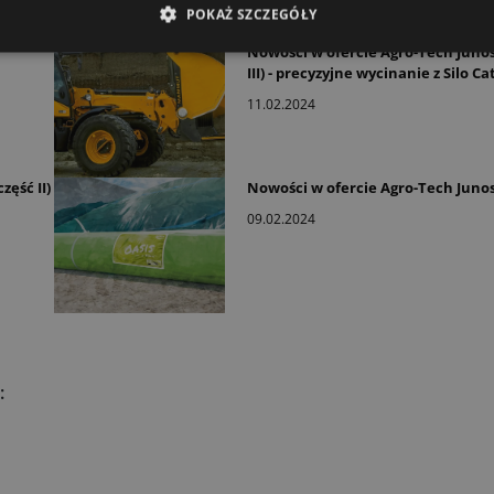
POKAŻ SZCZEGÓŁY
Nowości w ofercie Agro-Tech Junos
III) - precyzyjne wycinanie z Silo Ca
11.02.2024
zęść II)
Nowości w ofercie Agro-Tech Junosz
09.02.2024
: