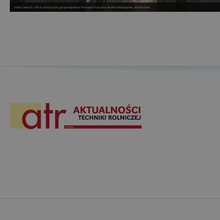
Valtra Serie N 135 w rodzinnym gospodarstwie Państwa Pszonka! #valtra #atrexpress #rolnictwo