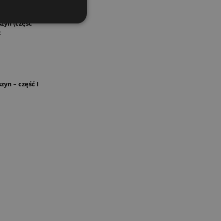
zyn (część
t
yn – część I