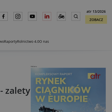
atr 13/2026
ZOBACZ
two
Raporty
Rolnictwo 4.0
O nas
Reklama
- zalety