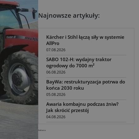
Najnowsze artykuły:
Kärcher i Stihl łączą siły w systemie
AllPro
07.08.2026
SABO 102-H: wydajny traktor
ogrodowy do 7000 m²
06.08.2026
BayWa: restrukturyzacja potrwa do
końca 2030 roku
05.08.2026
Awaria kombajnu podczas żniw?
Jak skrócić przestój
04.08.2026
UOKiK nałożył 136 mln zł kar za
Reklama
zmowę dealerów Fendt, Valtra i
Massey Ferguson przy sprzedaży