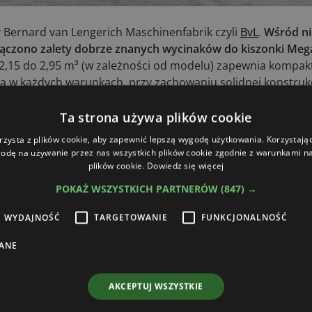
 Bernard van Lengerich Maschinenfabrik czyli
BvL
.
Wśród ni
ączono zalety dobrze znanych wycinaków do kiszonki Mega
 2,15 do 2,95 m³ (w zależności od modelu) zapewnia kompa
ją w każdych warunkach, przy zachowaniu solidnej konstrukc
gastar HD z powodzeniem radzi sobie przy wycinaniu dużych 
zy zagregatowaniu z ładowarką teleskopową. A co do zalet w
Ta strona używa plików cookie
dwóch ostrzy z podziałem przedniego ostrza, co sprawia, i
rzysta z plików cookie, aby zapewnić lepszą wygodę użytkowania. Korzystając 
odę na używanie przez nas wszystkich plików cookie zgodnie z warunkami nas
plików cookie.
Dowiedz się więcej
POKAŻ WSZYSTKICH PARTNERÓW
(847) →
WYDAJNOŚĆ
TARGETOWANIE
FUNKCJONALNOŚĆ
ANE
AKCEPTUJ WSZYSTKIE