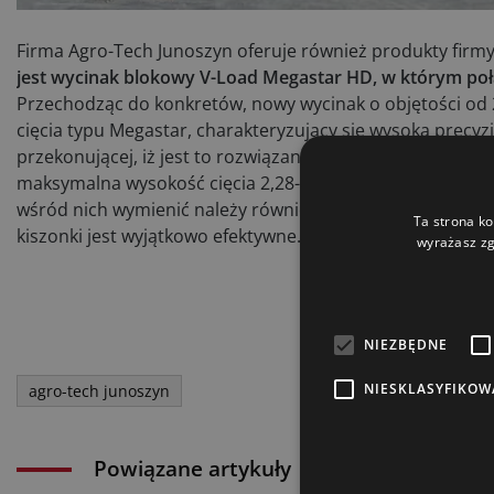
Firma Agro-Tech Junoszyn oferuje również produkty firmy
jest wycinak blokowy V-Load Megastar HD, w którym poł
Przechodząc do konkretów, nowy wycinak o objętości od
cięcia typu Megastar, charakteryzujący się wysoką precyz
przekonującej, iż jest to rozwiązanie na lata. V-Load Me
maksymalna wysokość cięcia 2,28-2.78 m – rzecz jasna pr
wśród nich wymienić należy również opatentowany system 
Ta strona ko
kiszonki jest wyjątkowo efektywne.
wyrażasz zg
NIEZBĘDNE
NIESKLASYFIKOW
agro-tech junoszyn
Powiązane artykuły