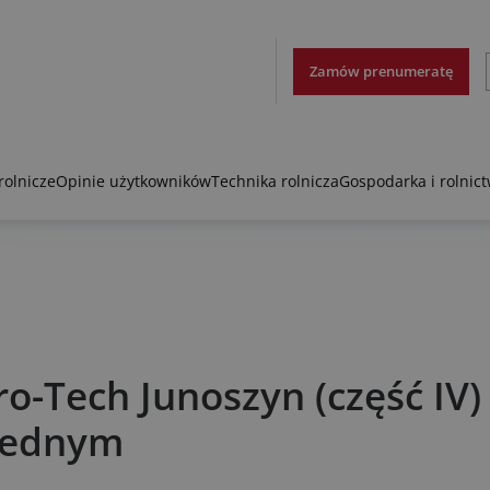
Zamów prenumeratę
rolnicze
Opinie użytkowników
Technika rolnicza
Gospodarka i rolnic
o-Tech Junoszyn (część IV) 
 jednym