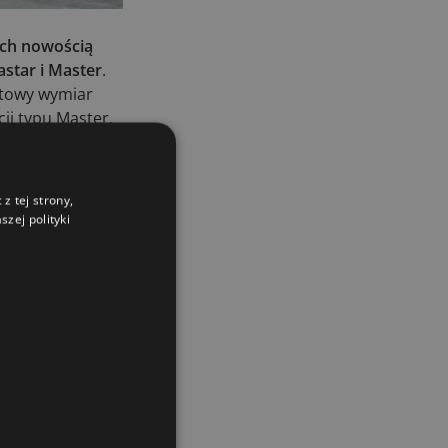
maszyn rolniczych
03.08.2026
ch nowością
star i Master
.
Kverneland Tersus 4000: trzy nowe
kosiarki bijakowe
ktowy wymiar
03.08.2026
ji typu Master,
pryzm kiszonki –
Rzepak hybrydowy: sposób na
wyższą rentowność
ycinaka, to
02.08.2026
ż cięcie
z tej strony,
Europejski przemysł maszyn
zej polityki
rolniczych w recesji
01.08.2026
Elektryczne maszyny terenowe: 3
kluczowe trendy
31.07.2026
Kukurydza w Polsce: aktualny stan
plantacji
30.07.2026