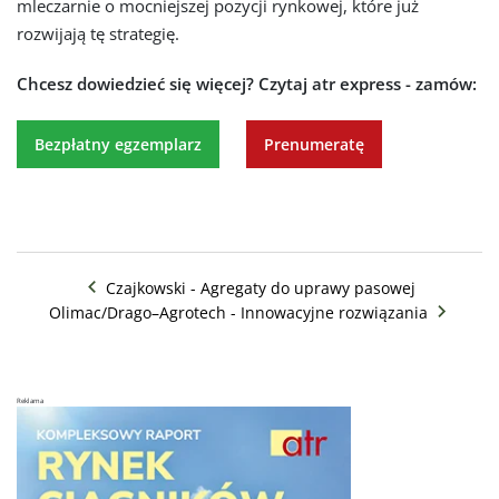
mleczarnie o mocniejszej pozycji rynkowej, które już
Ta strona używa plików
rozwijają tę strategię.
cookie
Chcesz dowiedzieć się więcej?
Czytaj atr express - zamów:
Ta strona korzysta z plików cookie, aby
zapewnić lepszą wygodę użytkowania.
Korzystając z tej strony, wyrażasz zgodę na
Bezpłatny egzemplarz
Prenumeratę
używanie przez nas wszystkich plików cookie
zgodnie z warunkami naszej polityki plików
cookie.
Dowiedz się więcej
POKAŻ WSZYSTKICH PARTNERÓW
(847)
→
Czajkowski - Agregaty do uprawy pasowej
NIEZBĘDNE
WYDAJNOŚĆ
Olimac/Drago–Agrotech - Innowacyjne rozwiązania
TARGETOWANIE
FUNKCJONALNOŚĆ
Reklama
NIESKLASYFIKOWANE
AKCEPTUJ WSZYSTKIE