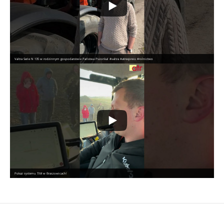
Valtra Serie N 135 w rodzinnym gospodarstwie Państwa Pszonka! #valtra #atrexpress #rolnictwo
Pokaz systemu TIM w Braszowicach!