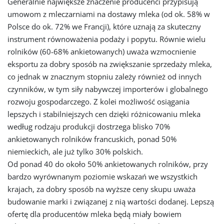
Generalnie największe znaczenie producenci przypisują
umowom z mleczarniami na dostawy mleka (od ok. 58% w
Polsce do ok. 72% we Francji), które uznają za skuteczny
instrument równoważenia podaży i popytu. Równie wielu
rolników (60-68% ankietowanych) uważa wzmocnienie
eksportu za dobry sposób na zwiększanie sprzedaży mleka,
co jednak w znacznym stopniu zależy również od innych
czynników, w tym siły nabywczej importerów i globalnego
rozwoju gospodarczego. Z kolei możliwość osiągania
lepszych i stabilniejszych cen dzięki różnicowaniu mleka
według rodzaju produkcji dostrzega blisko 70%
ankietowanych rolników francuskich, ponad 50%
niemieckich, ale już tylko 30% polskich.
Od ponad 40 do około 50% ankietowanych rolników, przy
bardzo wyrównanym poziomie wskazań we wszystkich
krajach, za dobry sposób na wyższe ceny skupu uważa
budowanie marki i związanej z nią wartości dodanej. Lepszą
ofertę dla producentów mleka będą miały bowiem