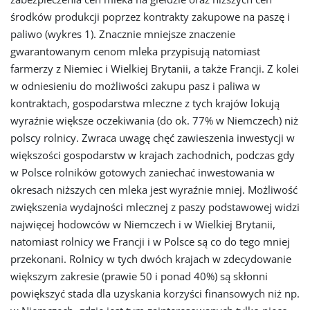
środków produkcji poprzez kontrakty zakupowe na paszę i
paliwo (wykres 1). Znacznie mniejsze znaczenie
gwarantowanym cenom mleka przypisują natomiast
farmerzy z Niemiec i Wielkiej Brytanii, a także Francji. Z kolei
w odniesieniu do możliwości zakupu pasz i paliwa w
kontraktach, gospodarstwa mleczne z tych krajów lokują
wyraźnie większe oczekiwania (do ok. 77% w Niemczech) niż
polscy rolnicy. Zwraca uwagę chęć zawieszenia inwestycji w
większości gospodarstw w krajach zachodnich, podczas gdy
w Polsce rolników gotowych zaniechać inwestowania w
okresach niższych cen mleka jest wyraźnie mniej. Możliwość
zwiększenia wydajności mlecznej z paszy podstawowej widzi
najwięcej hodowców w Niemczech i w Wielkiej Brytanii,
natomiast rolnicy we Francji i w Polsce są co do tego mniej
przekonani. Rolnicy w tych dwóch krajach w zdecydowanie
większym zakresie (prawie 50 i ponad 40%) są skłonni
powiększyć stada dla uzyskania korzyści finansowych niż np.