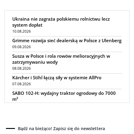
Ukraina nie zagraża polskiemu rolnictwu lecz
system dopłat
10.08.2026
Grimme rozwija sieć dealerską w Polsce z Ulenberg
09.08.2026
Susza w Polsce i rola rowów melioracyjnych w
zatrzymywaniu wody
08.08.2026
Kärcher i Stihl łączą siły w systemie AllPro
07.08.2026
SABO 102-H: wydajny traktor ogrodowy do 7000
m²
06.08.2026
BayWa: restrukturyzacja potrwa do końca 2030
roku
05.08.2026
Bądź na bieżąco! Zapisz się do newslettera