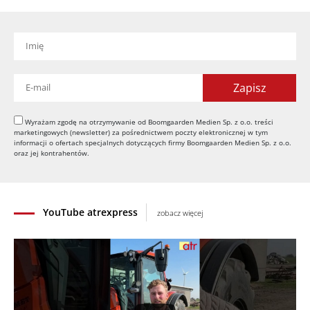
Awaria kombajnu podczas żniw? Jak skrócić
przestój
04.08.2026
UOKiK nałożył 136 mln zł kar za zmowę dealerów
Fendt, Valtra i Massey Ferguson przy sprzedaży
maszyn rolniczych
03.08.2026
Kverneland Tersus 4000: trzy nowe kosiarki
Wyrażam zgodę na otrzymywanie od Boomgaarden Medien Sp. z o.o. treści
bijakowe
marketingowych (newsletter) za pośrednictwem poczty elektronicznej w tym
informacji o ofertach specjalnych dotyczących firmy Boomgaarden Medien Sp. z o.o.
03.08.2026
oraz jej kontrahentów.
Rzepak hybrydowy: sposób na wyższą rentowność
02.08.2026
YouTube atrexpress
zobacz więcej