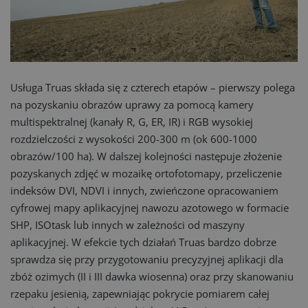
Usługa Truas składa się z czterech etapów – pierwszy polega
na pozyskaniu obrazów uprawy za pomocą kamery
multispektralnej (kanały R, G, ER, IR) i RGB wysokiej
rozdzielczości z wysokości 200-300 m (ok 600-1000
obrazów/100 ha). W dalszej kolejności następuje złożenie
pozyskanych zdjęć w mozaikę ortofotomapy, przeliczenie
indeksów DVI, NDVI i innych, zwieńczone opracowaniem
cyfrowej mapy aplikacyjnej nawozu azotowego w formacie
SHP, ISOtask lub innych w zależności od maszyny
aplikacyjnej. W efekcie tych działań Truas bardzo dobrze
sprawdza się przy przygotowaniu precyzyjnej aplikacji dla
zbóż ozimych (II i III dawka wiosenna) oraz przy skanowaniu
rzepaku jesienią, zapewniając pokrycie pomiarem całej