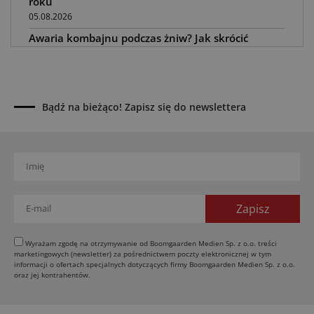
roku
05.08.2026
Awaria kombajnu podczas żniw? Jak skrócić
przestój
04.08.2026
UOKiK nałożył 136 mln zł kar za zmowę dealerów
Fendt, Valtra i Massey Ferguson przy sprzedaży
Bądź na bieżąco! Zapisz się do newslettera
maszyn rolniczych
03.08.2026
Kverneland Tersus 4000: trzy nowe kosiarki
bijakowe
03.08.2026
Rzepak hybrydowy: sposób na wyższą rentowność
02.08.2026
Europejski przemysł maszyn rolniczych w recesji
Wyrażam zgodę na otrzymywanie od Boomgaarden Medien Sp. z o.o. treści
marketingowych (newsletter) za pośrednictwem poczty elektronicznej w tym
01.08.2026
informacji o ofertach specjalnych dotyczących firmy Boomgaarden Medien Sp. z o.o.
Elektryczne maszyny terenowe: 3 kluczowe trendy
oraz jej kontrahentów.
31.07.2026