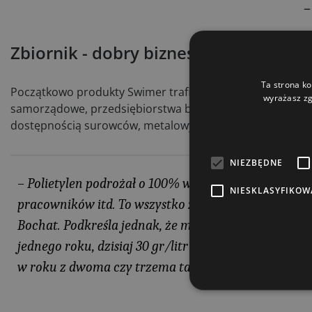
–
Zbiornik - dobry biznes
Ta strona ko
Początkowo produkty Swimer trafiały głównie do gospodars
wyrażasz zg
samorządowe, przedsiębiorstwa budowlane, transport itd.
dostępnością surowców, metalowych podzespołów, granul
NIEZBĘDNE
– Polietylen podrożał o 100% w stosunku do sytuacji
NIESKLASYFIKOW
pracowników itd. To wszystko złożyło się na wzro
Bochat. Podkreśla jednak, że mimo to nadal jest to b
jednego roku, dzisiaj 30 gr/litr różnicy miedzy hurt
w roku z dwoma czy trzema tankowaniami się zwrac