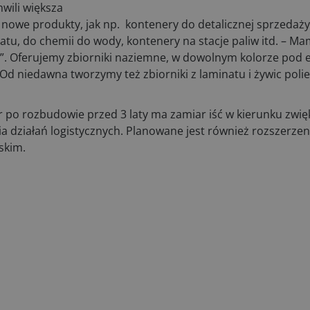
hwili większa
 nowe produkty, jak np. kontenery do detalicznej sprzedaż
atu, do chemii do wody, kontenery na stacje paliw itd. – Ma
 Oferujemy zbiorniki naziemne, w dowolnym kolorze pod ele
w. Od niedawna tworzymy też zbiorniki z laminatu i żywic poli
r po rozbudowie przed 3 laty ma zamiar iść w kierunku zwię
a działań logistycznych. Planowane jest również rozszerzen
skim.