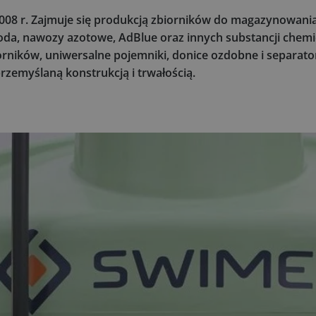
 2008 r. Zajmuje się produkcją zbiorników do magazynowani
 woda, nawozy azotowe, AdBlue oraz innych substancji chem
iorników, uniwersalne pojemniki, donice ozdobne i separat
rzemyślaną konstrukcją i trwałością.