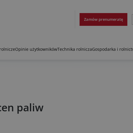
Zamów prenumeratę
rolnicze
Opinie użytkowników
Technika rolnicza
Gospodarka i rolnic
cen paliw