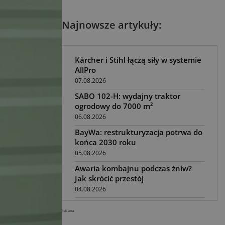
Najnowsze artykuły:
Kärcher i Stihl łączą siły w systemie
AllPro
07.08.2026
SABO 102-H: wydajny traktor
ogrodowy do 7000 m²
06.08.2026
BayWa: restrukturyzacja potrwa do
końca 2030 roku
05.08.2026
Awaria kombajnu podczas żniw?
Jak skrócić przestój
04.08.2026
UOKiK nałożył 136 mln zł kar za
Reklama
zmowę dealerów Fendt, Valtra i
Massey Ferguson przy sprzedaży