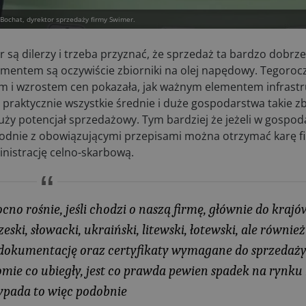
Bochat, dyrektor sprzedaży firmy Swimer.
 dilerzy i trzeba przyznać, że sprzedaż ta bardzo dobrze
entem są oczywiście zbiorniki na olej napędowy. Tegorocz
 i wzrostem cen pokazała, jak ważnym elementem infrastr
 praktycznie wszystkie średnie i duże gospodarstwa takie zbi
ży potencjał sprzedażowy. Tym bardziej że jeżeli w gospoda
odnie z obowiązującymi przepisami można otrzymać karę f
nistrację celno-skarbową.
cno rośnie, jeśli chodzi o naszą firmę, głównie do kraj
ki, słowacki, ukraiński, litewski, łotewski, ale również
ą dokumentację oraz certyfikaty wymagane do sprzedaży
mie co ubiegły, jest co prawda pewien spadek na rynk
pada to więc podobnie