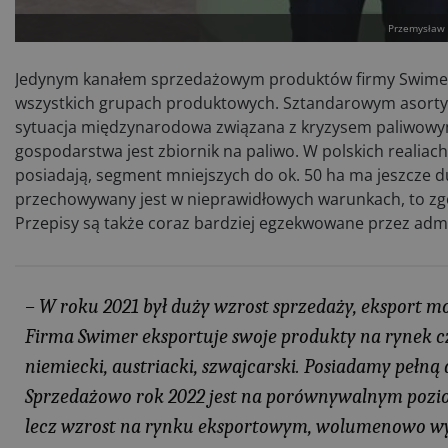
Przemysław 
Jedynym kanałem sprzedażowym produktów firmy Swimer są
wszystkich grupach produktowych. Sztandarowym asortym
sytuacja międzynarodowa związana z kryzysem paliwowym
gospodarstwa jest zbiornik na paliwo. W polskich realiach
posiadają, segment mniejszych do ok. 50 ha ma jeszcze du
przechowywany jest w nieprawidłowych warunkach, to zg
Przepisy są także coraz bardziej egzekwowane przez admi
– W roku 2021 był duży wzrost sprzedaży, eksport mo
Firma Swimer eksportuje swoje produkty na rynek czes
niemiecki, austriacki, szwajcarski. Posiadamy pełn
Sprzedażowo rok 2022 jest na porównywalnym pozio
lecz wzrost na rynku eksportowym, wolumenowo wy