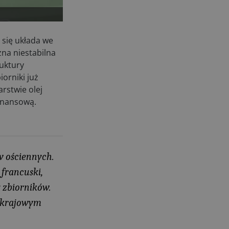
maszyn rolniczych
03.08.2026
Kverneland Tersus 4000: trzy nowe
 się układa we
kosiarki bijakowe
na niestabilna
03.08.2026
uktury
Rzepak hybrydowy: sposób na
orniki już
wyższą rentowność
rstwie olej
02.08.2026
inansową.
Europejski przemysł maszyn
rolniczych w recesji
01.08.2026
Elektryczne maszyny terenowe: 3
ów ościennych.
kluczowe trendy
31.07.2026
 francuski,
Kukurydza w Polsce: aktualny stan
 zbiorników.
plantacji
u krajowym
30.07.2026