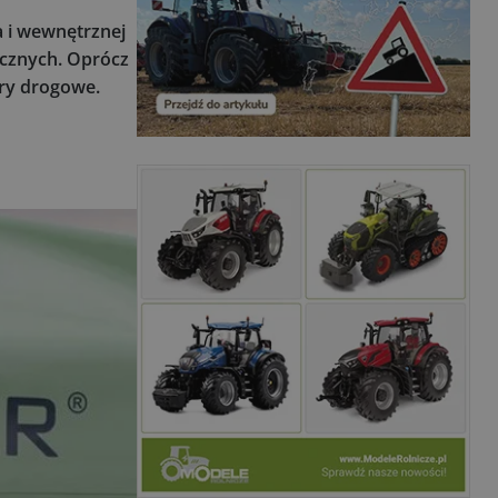
a i wewnętrznej
icznych. Oprócz
ory drogowe.