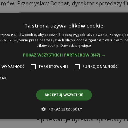
 mówi Przemysław Bochat, dyrektor sprzedaży f
Ta strona używa plików cookie
rzysta z plików cookie, aby zapewnić lepszą wygodę użytkowania. Korzystając 
tw rolnych, teraz firma otwiera się na wiele nowych branż 
odę na używanie przez nas wszystkich plików cookie zgodnie z warunkami nas
 Firma cały czas się rozwija i inwestuje pomimo kryzysu i
plików cookie.
Dowiedz się więcej
atu czy z proszku polietylenu.
POKAŻ WSZYSTKICH PARTNERÓW
(847) →
WYDAJNOŚĆ
TARGETOWANIE
FUNKCJONALNOŚĆ
 przed pandemią, sporo wzrosły też koszty transportu, e
ANE
st ceny produktów Swimer o 20-30% – zwraca uwagę Prz
ardzo opłacalna inwestycja. – Kiedyś zbiorniki się zwra
AKCEPTUJ WSZYSTKIE
em a detalem to juz jest zupełnie normalny poziom. Prze
a na tej różnicy
POKAŻ SZCZEGÓŁY
– przekonuje dyrektor sprzedaży f