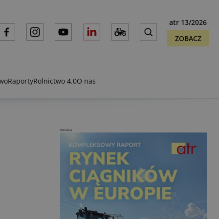
atr 13/2026
ZOBACZ
two
Raporty
Rolnictwo 4.0
O nas
Reklama