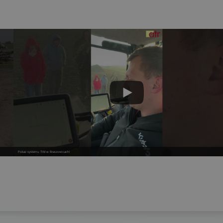
Pokaz systemu TIM w Braszowicach!