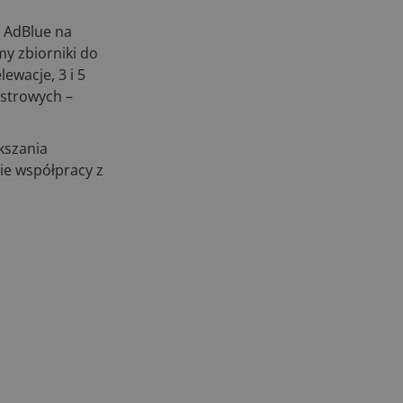
y AdBlue na
my zbiorniki do
wacje, 3 i 5
estrowych –
kszania
ie współpracy z