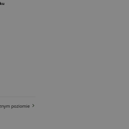
oku
cznym poziomie