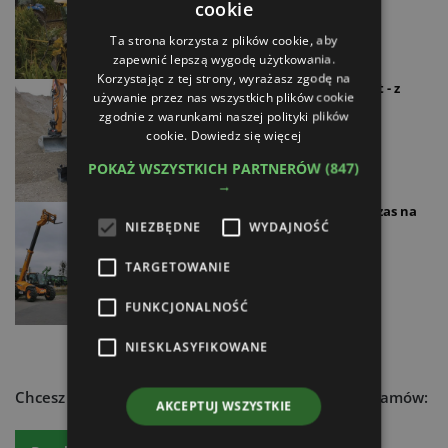
cookie
18.12.2024
Ta strona korzysta z plików cookie, aby
zapewnić lepszą wygodę użytkowania.
Korzystając z tej strony, wyrażasz zgodę na
Case Construction Equipment - z
używanie przez nas wszystkich plików cookie
optymizmem w 2025 rok
zgodnie z warunkami naszej polityki plików
cookie.
Dowiedz się więcej
18.12.2024
POKAŻ WSZYSTKICH PARTNERÓW
(847)
→
Agromarket Jaryszki. Dobry czas na
NIEZBĘDNE
WYDAJNOŚĆ
inwestycje
17.03.2024
TARGETOWANIE
FUNKCJONALNOŚĆ
NIESKLASYFIKOWANE
Chcesz dowiedzieć się więcej?
Czytaj atr express - zamów:
AKCEPTUJ WSZYSTKIE