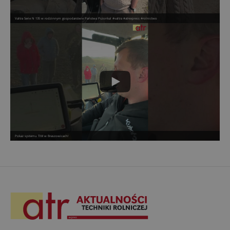
Valtra Serie N 135 w rodzinnym gospodarstwie Państwa Pszonka! #valtra #atrexpress #rolnictwo
Pokaz systemu TIM w Braszowicach!