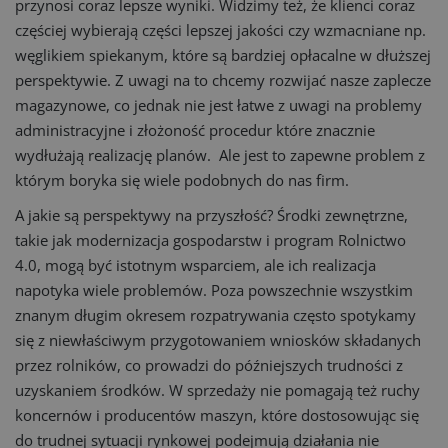
przynosi coraz lepsze wyniki. Widzimy też, że klienci coraz
częściej wybierają części lepszej jakości czy wzmacniane np.
węglikiem spiekanym, które są bardziej opłacalne w dłuższej
perspektywie. Z uwagi na to chcemy rozwijać nasze zaplecze
magazynowe, co jednak nie jest łatwe z uwagi na problemy
administracyjne i złożoność procedur które znacznie
wydłużają realizację planów. Ale jest to zapewne problem z
którym boryka się wiele podobnych do nas firm.
A jakie są perspektywy na przyszłość? Środki zewnętrzne,
takie jak modernizacja gospodarstw i program Rolnictwo
4.0, mogą być istotnym wsparciem, ale ich realizacja
napotyka wiele problemów. Poza powszechnie wszystkim
znanym długim okresem rozpatrywania często spotykamy
się z niewłaściwym przygotowaniem wniosków składanych
przez rolników, co prowadzi do późniejszych trudności z
uzyskaniem środków. W sprzedaży nie pomagają też ruchy
koncernów i producentów maszyn, które dostosowując się
do trudnej sytuacji rynkowej podejmują działania nie