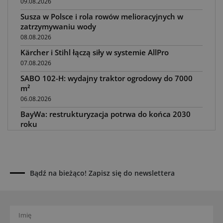
09.08.2026
Susza w Polsce i rola rowów melioracyjnych w
zatrzymywaniu wody
08.08.2026
Kärcher i Stihl łączą siły w systemie AllPro
07.08.2026
SABO 102-H: wydajny traktor ogrodowy do 7000
m²
06.08.2026
BayWa: restrukturyzacja potrwa do końca 2030
roku
05.08.2026
Awaria kombajnu podczas żniw? Jak skrócić
przestój
04.08.2026
Bądź na bieżąco! Zapisz się do newslettera
UOKiK nałożył 136 mln zł kar za zmowę dealerów
Fendt, Valtra i Massey Ferguson przy sprzedaży
maszyn rolniczych
03.08.2026