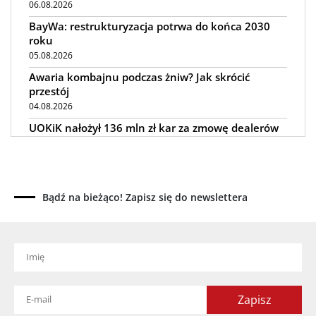
06.08.2026
BayWa: restrukturyzacja potrwa do końca 2030
roku
05.08.2026
Awaria kombajnu podczas żniw? Jak skrócić
przestój
04.08.2026
UOKiK nałożył 136 mln zł kar za zmowę dealerów
Fendt, Valtra i Massey Ferguson przy sprzedaży
maszyn rolniczych
03.08.2026
Kverneland Tersus 4000: trzy nowe kosiarki
Bądź na bieżąco! Zapisz się do newslettera
bijakowe
03.08.2026
Rzepak hybrydowy: sposób na wyższą rentowność
02.08.2026
Europejski przemysł maszyn rolniczych w recesji
01.08.2026