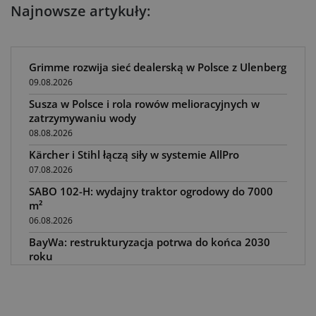
Najnowsze artykuły:
Grimme rozwija sieć dealerską w Polsce z Ulenberg
09.08.2026
Susza w Polsce i rola rowów melioracyjnych w
zatrzymywaniu wody
08.08.2026
Kärcher i Stihl łączą siły w systemie AllPro
07.08.2026
SABO 102-H: wydajny traktor ogrodowy do 7000
m²
06.08.2026
BayWa: restrukturyzacja potrwa do końca 2030
roku
05.08.2026
Awaria kombajnu podczas żniw? Jak skrócić
przestój