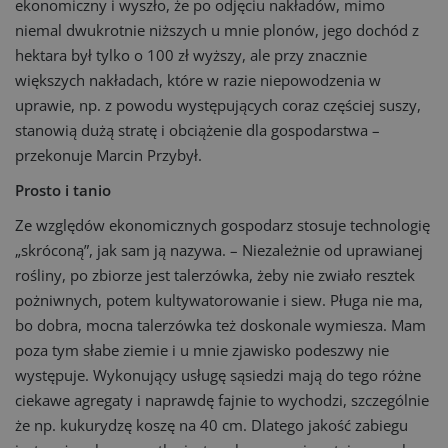
ekonomiczny i wyszło, że po odjęciu nakładów, mimo
niemal dwukrotnie niższych u mnie plonów, jego dochód z
hektara był tylko o 100 zł wyższy, ale przy znacznie
większych nakładach, które w razie niepowodzenia w
uprawie, np. z powodu występujących coraz częściej suszy,
stanowią dużą stratę i obciążenie dla gospodarstwa –
przekonuje Marcin Przybył.
Prosto i tanio
Ze względów ekonomicznych gospodarz stosuje technologię
„skróconą”, jak sam ją nazywa. – Niezależnie od uprawianej
rośliny, po zbiorze jest talerzówka, żeby nie zwiało resztek
pożniwnych, potem kultywatorowanie i siew. Pługa nie ma,
bo dobra, mocna talerzówka też doskonale wymiesza. Mam
poza tym słabe ziemie i u mnie zjawisko podeszwy nie
występuje. Wykonujący usługę sąsiedzi mają do tego różne
ciekawe agregaty i naprawdę fajnie to wychodzi, szczególnie
że np. kukurydzę koszę na 40 cm. Dlatego jakość zabiegu