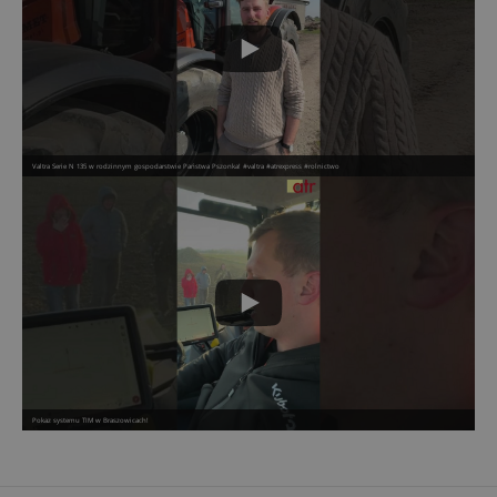
Valtra Serie N 135 w rodzinnym gospodarstwie Państwa Pszonka! #valtra #atrexpress #rolnictwo
Pokaz systemu TIM w Braszowicach!