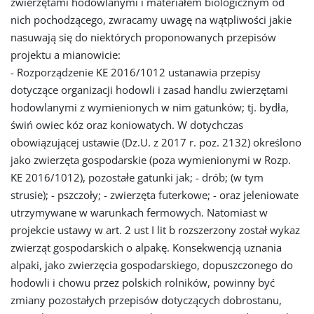
zwierzętami hodowlanymi i materiałem biologicznym od
nich pochodzącego, zwracamy uwagę na wątpliwości jakie
nasuwają się do niektórych proponowanych przepisów
projektu a mianowicie:
- Rozporządzenie KE 2016/1012 ustanawia przepisy
dotyczące organizacji hodowli i zasad handlu zwierzętami
hodowlanymi z wymienionych w nim gatunków; tj. bydła,
świń owiec kóz oraz koniowatych. W dotychczas
obowiązującej ustawie (Dz.U. z 2017 r. poz. 2132) określono
jako zwierzęta gospodarskie (poza wymienionymi w Rozp.
KE 2016/1012), pozostałe gatunki jak; - drób; (w tym
strusie); - pszczoły; - zwierzęta futerkowe; - oraz jeleniowate
utrzymywane w warunkach fermowych. Natomiast w
projekcie ustawy w art. 2 ust I lit b rozszerzony został wykaz
zwierząt gospodarskich o alpakę. Konsekwencją uznania
alpaki, jako zwierzęcia gospodarskiego, dopuszczonego do
hodowli i chowu przez polskich rolników, powinny być
zmiany pozostałych przepisów dotyczących dobrostanu,