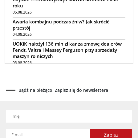
roku
05.08.2026
Awaria kombajnu podczas żniw? Jak skrócić
przestój
04.08.2026
UOKiK nałożył 136 mln zł kar za zmowę dealerów
Fendt, Valtra i Massey Ferguson przy sprzedaży
maszyn rolniczych
03.08.2026
Kverneland Tersus 4000: trzy nowe kosiarki
bijakowe
03.08.2026
Bądź na bieżąco! Zapisz się do newslettera
Rzepak hybrydowy: sposób na wyższą rentowność
02.08.2026
Europejski przemysł maszyn rolniczych w recesji
01.08.2026
Elektryczne maszyny terenowe: 3 kluczowe trendy
31.07.2026