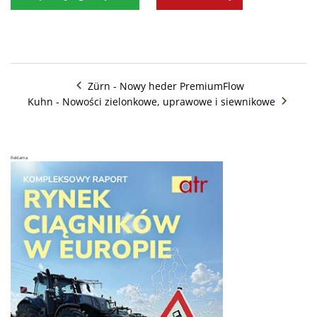
Ta strona korzysta z plików cookie, aby
zapewnić lepszą wygodę użytkowania.
Korzystając z tej strony, wyrażasz zgodę na
używanie przez nas wszystkich plików cookie
zgodnie z warunkami naszej polityki plików
cookie.
Dowiedz się więcej
Zürn - Nowy heder PremiumFlow
POKAŻ WSZYSTKICH PARTNERÓW
(847)
Kuhn - Nowości zielonkowe, uprawowe i siewnikowe
→
NIEZBĘDNE
WYDAJNOŚĆ
Reklama
TARGETOWANIE
FUNKCJONALNOŚĆ
NIESKLASYFIKOWANE
AKCEPTUJ WSZYSTKIE
POKAŻ SZCZEGÓŁY