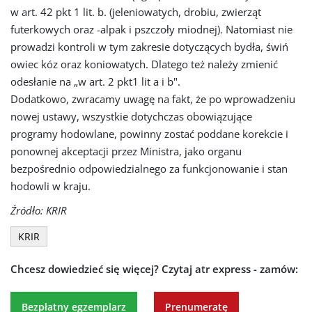
w art. 42 pkt 1 lit. b. (jeleniowatych, drobiu, zwierząt
futerkowych oraz -alpak i pszczoły miodnej). Natomiast nie
prowadzi kontroli w tym zakresie dotyczących bydła, świń
owiec kóz oraz koniowatych. Dlatego też należy zmienić
odesłanie na „w art. 2 pkt1 lit a i b".
Dodatkowo, zwracamy uwagę na fakt, że po wprowadzeniu
nowej ustawy, wszystkie dotychczas obowiązujące
programy hodowlane, powinny zostać poddane korekcie i
ponownej akceptacji przez Ministra, jako organu
bezpośrednio odpowiedzialnego za funkcjonowanie i stan
hodowli w kraju.
Źródło: KRIR
KRIR
Chcesz dowiedzieć się więcej?
Czytaj atr express - zamów:
Ta strona używa plików
cookie
Bezpłatny egzemplarz
Prenumeratę