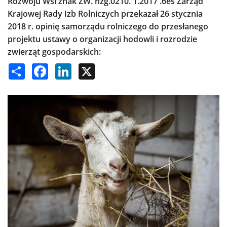
Rozwoju Wsi znak ŻW. hzg.0210. 1.2017 .6es Zarząd
Krajowej Rady Izb Rolniczych przekazał 26 stycznia
2018 r. opinię samorządu rolniczego do przesłanego
projektu ustawy o organizacji hodowli i rozrodzie
zwierząt gospodarskich:
Share
Facebook
LinkedIn
X