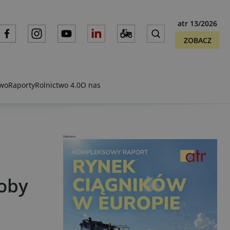
atr 13/2026
ZOBACZ
two
Raporty
Rolnictwo 4.0
O nas
Reklama
soby