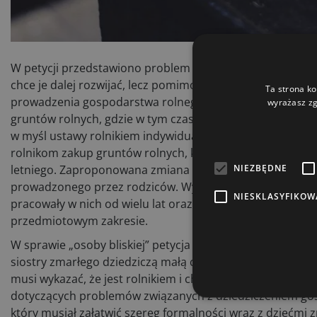
W petycji przedstawiono problem nabywania gruntów przez
chce je dalej rozwijać, lecz pomimo posiadania już gosp
Ta strona ko
prowadzenia gospodarstwa rolnego. Wobec tego rolnik z
wyrażasz zg
gruntów rolnych, gdzie w tym czasie ten sam grunt może k
w myśl ustawy rolnikiem indywidualnym, natomiast osoba
rolnikom zakup gruntów rolnych, którzy prowadzą gospod
NIEZBĘDNE
letniego. Zaproponowana zmiana może ułatwiać takim r
prowadzonego przez rodziców. Wydaje się to korzystne d
NIESKLASYFIKOW
pracowały w nich od wielu lat oraz wykazują chęć przejęci
przedmiotowym zakresie.
W sprawie „osoby bliskiej” petycja dotyczy przypadku dzi
siostry zmarłego dziedziczą małą część i chcą się zrzec
musi wykazać, że jest rolnikiem i chce prowadzić gospod
dotyczących problemów związanych z dziedziczeniem gosp
który musiał załatwić szereg formalności wraz z dziećmi z