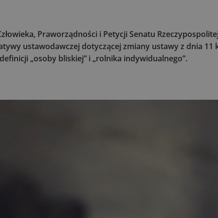
owieka, Praworządności i Petycji Senatu Rzeczypospolitej 
jatywy ustawodawczej dotyczącej zmiany ustawy z dnia 11 k
finicji „osoby bliskiej” i „rolnika indywidualnego”.