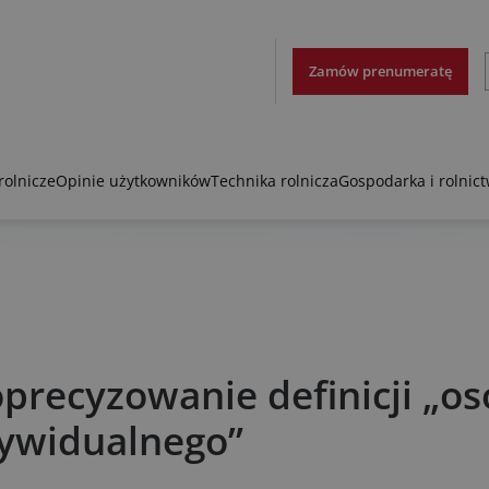
Zamów prenumeratę
rolnicze
Opinie użytkowników
Technika rolnicza
Gospodarka i rolnic
oprecyzowanie definicji „o
ndywidualnego”