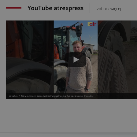
YouTube atrexpress
zobacz więcej
Valtra Serie N 135 w rodzinnym gospodarstwie Państwa Pszonka! #valtra #atrexpress #rolnictwo