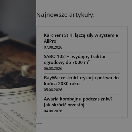
Najnowsze artykuły:
Kärcher i Stihl łączą siły w systemie
AllPro
07.08.2026
SABO 102-H: wydajny traktor
ogrodowy do 7000 m²
06.08.2026
BayWa: restrukturyzacja potrwa do
końca 2030 roku
05.08.2026
Awaria kombajnu podczas żniw?
Jak skrócić przestój
04.08.2026
UOKiK nałożył 136 mln zł kar za
Reklama
zmowę dealerów Fendt, Valtra i
Massey Ferguson przy sprzedaży