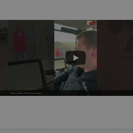
Pokaz systemu TIM w Braszowicach!