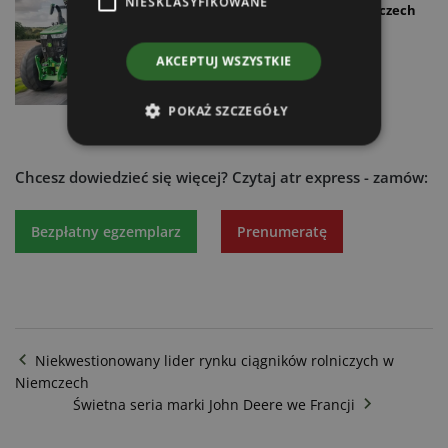
NIESKLASYFIKOWANE
ciągników rolniczych w Niemczech
29.03.2023
AKCEPTUJ WSZYSTKIE
POKAŻ SZCZEGÓŁY
Chcesz dowiedzieć się więcej?
Czytaj atr express - zamów:
Bezpłatny egzemplarz
Prenumeratę
Niekwestionowany lider rynku ciągników rolniczych w
Niemczech
Świetna seria marki John Deere we Francji