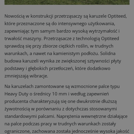
Nowością w konstrukcji przetrząsaczy są karuzele Optiteed,
które przeznaczone są do intensywnego użytkowania,
zapewniając tym samym bardzo wysoką wytrzymałość i
trwałość maszyny. Przetrząsacze z technologią Optiteed
sprawdzą się przy zbiorze ciężkich roślin, w trudnych
warunkach, a nawet na kamienistym podłożu. Solidna
budowa karuzeli wynika ze zwiększonej sztywności płyty
podstawy i głębokich przetłoczeń, które dodatkowo
zmniejszają wibracje.
Na karuzelach zamontowane są wzmocnione palce typu
Heavy Duty o średnicy 10 mm i według zapewnień
producenta charakteryzują się one dwukrotnie dłuższą
żywotnością w porównaniu z dotychczas stosowanymi
standardowymi palcami. Naprężenia wewnętrzne działające
na palce podczas pracy w trudnych warunkach zostały
ograniczone, zachowana została jednocześnie wysoka jakość