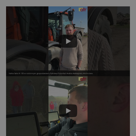
Valtra Serie N 135 w rodzinnym gospodarstwie Państwa Pszonka! #valtra #atrexpress #rolnictwo