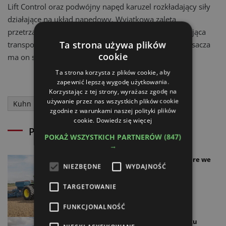
Lift Control oraz podwójny napęd karuzel rozkładający siły
działające na układ napędowy. Wyjątkową zaletą
przetrząsacza jest też jego zwarta konstrukcja ułatwiająca
Ta strona używa plików
transport oraz przechowywanie. Po złożeniu przetrząsacza
cookie
ma on szerokość zaledwie 2,4 m i wysokość 2,68 m.
Ta strona korzysta z plików cookie, aby
zapewnić lepszą wygodę użytkowania.
Korzystając z tej strony, wyrażasz zgodę na
używanie przez nas wszystkich plików cookie
Kuhn
przetrząsacze
zgodnie z warunkami naszej polityki plików
cookie.
Dowiedz się więcej
Powiązane artykuły
POKAŻ WSZYSTKICH PARTNERÓW
(847)
→
Świetna seria marki John Deere we
NIEZBĘDNE
WYDAJNOŚĆ
Francji
30.03.2023
TARGETOWANIE
FUNKCJONALNOŚĆ
Niekwestionowany lider rynku