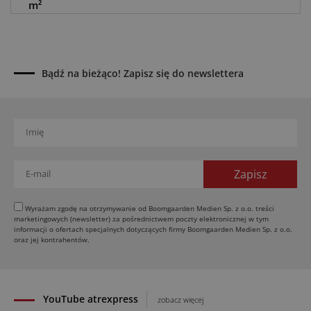
m²
06.08.2026
BayWa: restrukturyzacja potrwa do końca 2030
roku
05.08.2026
Bądź na bieżąco! Zapisz się do newslettera
Awaria kombajnu podczas żniw? Jak skrócić
przestój
04.08.2026
UOKiK nałożył 136 mln zł kar za zmowę dealerów
Fendt, Valtra i Massey Ferguson przy sprzedaży
maszyn rolniczych
03.08.2026
Kverneland Tersus 4000: trzy nowe kosiarki
Wyrażam zgodę na otrzymywanie od Boomgaarden Medien Sp. z o.o. treści
bijakowe
marketingowych (newsletter) za pośrednictwem poczty elektronicznej w tym
informacji o ofertach specjalnych dotyczących firmy Boomgaarden Medien Sp. z o.o.
03.08.2026
oraz jej kontrahentów.
Rzepak hybrydowy: sposób na wyższą rentowność
02.08.2026
YouTube atrexpress
zobacz więcej