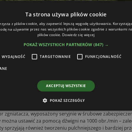
Ta strona używa plików cookie
 z przedniej kosiarki FC 3125 F o szerokości roboczej 3,1
ransportu do 3 m, jest oczywiście znakomita wydajność, a t
rzysta z plików cookie, aby zapewnić lepszą wygodę użytkowania. Korzystając 
odę na używanie przez nas wszystkich plików cookie zgodnie z warunkami nas
sienią kombinacja reprezentuje rodzinę zestawów tego typu,
plików cookie.
Dowiedz się więcej
, przegubowe, wahliwe zawieszenie kosiarek, duży zakres
POKAŻ WSZYSTKICH PARTNERÓW
(847) →
iej) oraz duży kąt przechylenia – do 30°. Poza tym system Li
WYDAJNOŚĆ
TARGETOWANIE
FUNKCJONALNOŚĆ
iągnika, zarówno kosiarki przedniej, jak i maszyn tylnych, g
, redukuje zapotrzebowanie mocy oraz zmniejsza zużycie b
ANE
disc, wyróżniające się szybką pracą, bardzo wysoką jakości
ą na zużycie i uszkodzenia oraz komfortem obsługi. Belki 
AKCEPTUJ WSZYSTKIE
rive oraz system szybkiej wymiany noży Fast-Fit.
POKAŻ SZCZEGÓŁY
okosu z wirnikami wyposażonymi w wahliwe stalowe palce, 
otor zgniatacza, wyposażony seryjnie w śrubowe zabezpieczen
można ustawić za pomocą dźwigni na 1000 obr./min – zalec
oty sprzyjają również tworzeniu pulchniejszego i bardziej p