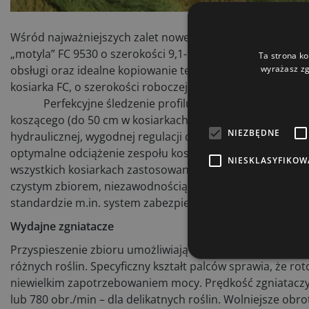
Wśród najważniejszych zalet nowego zestawu, zbudowanego
„motyla” FC 9530 o szerokości 9,1-9,5 m, składanych do t
Ta strona ko
wyrażasz zg
obsługi oraz idealne kopiowanie terenu. Pokazana już je
kosiarka FC, o szerokości roboczej od 8,3 do 9,9 m.
Perfekcyjne śledzenie profilu pola zapewnia centralne
koszącego (do 50 cm w kosiarkach tylnych i 70 cm w przedn
NIEZBĘDNE
hydraulicznej, wygodnej regulacji docisku belki z kabiny c
optymalne odciążenie zespołu koszącego, co chroni darń
NIESKLASYFIKOW
wszystkich kosiarkach zastosowano sprawdzone belki Opti
czystym zbiorem, niezawodnością, zwiększoną odporności
standardzie m.in. system zabezpieczenia napędu Protectd
Wydajne zgniatacze
Przyspieszenie zbioru umożliwiają seryjne zgniatacze p
różnych roślin. Specyficzny kształt palców sprawia, że r
niewielkim zapotrzebowaniem mocy. Prędkość zgniataczy 
lub 780 obr./min – dla delikatnych roślin. Wolniejsze obr