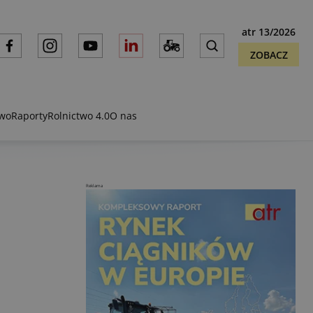
atr 13/2026
ZOBACZ
two
Raporty
Rolnictwo 4.0
O nas
Reklama