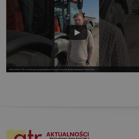
Valtra Serie N 135 w rodzinnym gospodarstwie Państwa Pszonka! #valtra #atrexpress #rolnictwo