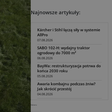
Najnowsze artykuły:
Kärcher i Stihl łączą siły w systemie
AllPro
07.08.2026
SABO 102-H: wydajny traktor
ogrodowy do 7000 m²
06.08.2026
BayWa: restrukturyzacja potrwa do
końca 2030 roku
05.08.2026
Awaria kombajnu podczas żniw?
Jak skrócić przestój
04.08.2026
UOKiK nałożył 136 mln zł kar za
Reklama
zmowę dealerów Fendt, Valtra i
Massey Ferguson przy sprzedaży