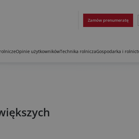
Zamów prenumeratę
rolnicze
Opinie użytkowników
Technika rolnicza
Gospodarka i rolnic
jwiększych