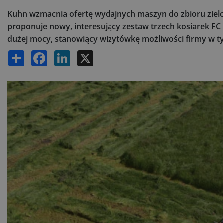
Kuhn wzmacnia ofertę wydajnych maszyn do zbioru ziel
proponuje nowy, interesujący zestaw trzech kosiarek F
dużej mocy, stanowiący wizytówkę możliwości firmy w t
Share
Facebook
LinkedIn
X