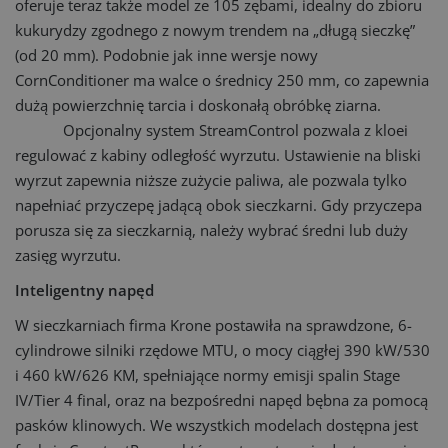
oferuje teraz także model ze 105 zębami, idealny do zbioru
kukurydzy zgodnego z nowym trendem na „długą sieczkę”
(od 20 mm). Podobnie jak inne wersje nowy
CornConditioner ma walce o średnicy 250 mm, co zapewnia
dużą powierzchnię tarcia i doskonałą obróbkę ziarna.
Opcjonalny system StreamControl pozwala z kloei
regulować z kabiny odległość wyrzutu. Ustawienie na bliski
wyrzut zapewnia niższe zużycie paliwa, ale pozwala tylko
napełniać przyczepę jadącą obok sieczkarni. Gdy przyczepa
porusza się za sieczkarnią, należy wybrać średni lub duży
zasięg wyrzutu.
Inteligentny napęd
W sieczkarniach firma Krone postawiła na sprawdzone, 6-
cylindrowe silniki rzędowe MTU, o mocy ciągłej 390 kW/530
i 460 kW/626 KM, spełniające normy emisji spalin Stage
IV/Tier 4 final, oraz na bezpośred­ni napęd bębna za pomocą
pasków klinowych. We wszystkich modelach dostępna jest