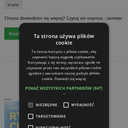
Krone
Chcesz dowiedzieć się więcej?
Czytaj atr express - zamów:
Bezpłatny egzemplarz
Prenumeratę
Ta strona używa plików
cookie
Ta strona korzysta z plików cookie, aby
zapewnić lepszą wygodę użytkowania.
Korzystając z tej strony, wyrażasz zgodę na
używanie przez nas wszystkich plików cookie
Fendt - Całkowicie nowa konstrukcja
zgodnie z warunkami naszej polityki plików
Kuhn - Prasoowijarka z patentami
cookie.
Dowiedz się więcej
POKAŻ WSZYSTKICH PARTNERÓW
(847)
→
Reklama
NIEZBĘDNE
WYDAJNOŚĆ
TARGETOWANIE
FUNKCJONALNOŚĆ