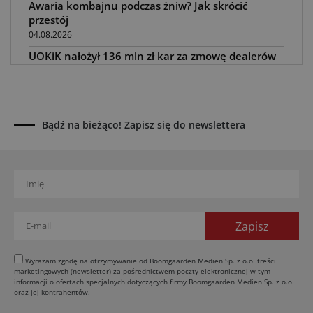
Awaria kombajnu podczas żniw? Jak skrócić
przestój
04.08.2026
UOKiK nałożył 136 mln zł kar za zmowę dealerów
Fendt, Valtra i Massey Ferguson przy sprzedaży
maszyn rolniczych
03.08.2026
Kverneland Tersus 4000: trzy nowe kosiarki
Bądź na bieżąco! Zapisz się do newslettera
bijakowe
03.08.2026
Rzepak hybrydowy: sposób na wyższą rentowność
02.08.2026
Europejski przemysł maszyn rolniczych w recesji
01.08.2026
Elektryczne maszyny terenowe: 3 kluczowe trendy
31.07.2026
Wyrażam zgodę na otrzymywanie od Boomgaarden Medien Sp. z o.o. treści
marketingowych (newsletter) za pośrednictwem poczty elektronicznej w tym
Kukurydza w Polsce: aktualny stan plantacji
informacji o ofertach specjalnych dotyczących firmy Boomgaarden Medien Sp. z o.o.
oraz jej kontrahentów.
30.07.2026