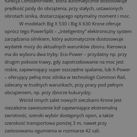
funkcja ConstantPower, która automatycznie dostosowuje
prędkość jazdy do obciążenia, przy stałych, ustawionych
obrotach sinika, dostarczającego optymalny moment i moc.
W modelach Big X 530 i Big X 630 Krone oferuje
oprócz tego PowerSplit – „inteli­gen­tny” elektroniczny system
zarządzania silnikiem, który automatycznie dostosowuje
wydatek mocy do aktualnych warunków zbioru. Kierowca
ma do wyboru dwa tryby: Eco-Power – przydatny np. przy
drugim pokosie trawy, gdy zapotrzebowanie na moc jest
niskie, zapewniający super oszczędne spalanie, lub X-Power
– oferujący pełną moc silnika w technologii Common Rail,
zalecany w trudnych warunkach, przy pracy pod pełnym
obciążeniem, np. przy zbiorze kukurydzy.
Wśród innych zalet nowych sieczkarni Krone jest
niezależne zawieszenie kół zapewniające ekstremalną
zwrotność, szeroki wybór dostępnych opon, a także
szerokość transportowa poniżej 3 m, nawet przy
zastosowaniu ogumienia w rozmiarze 42 cali.