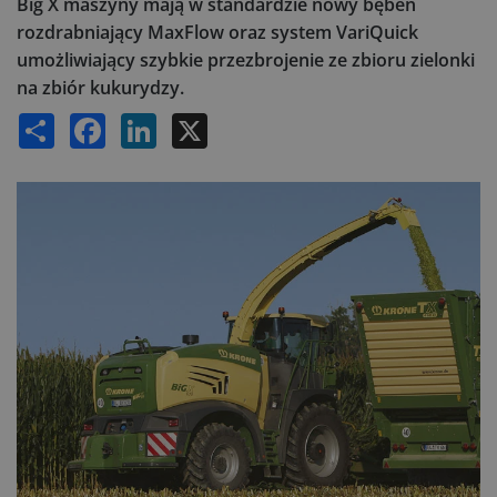
Big X maszyny mają w standardzie nowy bęben
rozdrabniający MaxFlow oraz system VariQuick
umożliwiający szybkie przezbrojenie ze zbioru zielonki
na zbiór kukurydzy.
Share
Facebook
LinkedIn
X