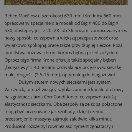
Bęben MaxFlow o szerokości 630 mm i średnicy 660 mm,
opracowany specjalnie dla modeli od Big X 480 do Big X
630, dostępny jest z 20, 28 lub 36 nożami zamocowanymi w
nowy sposób, co zapewnia większą przepustowość oraz
wyjątkowo spokojną pracę także przy długiej sieczce. Poza
tym listwa nożowa chroni korpus bębna przed zużyciem.
Oprócz tego firma Krone oferuje także specjalny bęben
„biogazowy” z 40 no­żami pozwalający pozyskiwać sieczkę
małej długości (2,5-15 mm), optymalną do biogazowni.
Dużym atutem nowych sieczkarni jest system
VariQuick, umożliwiający szybką zamianę kanału do trawy
na zgniatacz ziarna CornConditioner, co zapewnia dużą
elastyczność sieczkarni. Oba zespoły są ze sobą połączone i
mogą być przesuwane jak szuflady, dzięki czemu
przezbrojenie maszyny zajmuje zaledwie kilka minut.
Producent rozszerzył również asortyment zgniataczy i