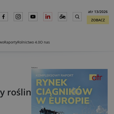
atr 13/2026
ZOBACZ
two
Raporty
Rolnictwo 4.0
O nas
Reklama
y roślin