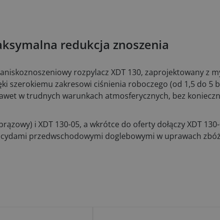
aksymalna redukcja znoszenia
traniskoznoszeniowy rozpylacz XDT 130, zaprojektowany z m
ęki szerokiemu zakresowi ciśnienia roboczego (od 1,5 do 5 
nawet w trudnych warunkach atmosferycznych, bez konieczn
rązowy) i XDT 130-05, a wkrótce do oferty dołączy XDT 130-0
bicydami przedwschodowymi doglebowymi w uprawach zbóż 