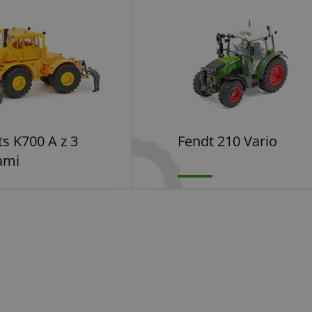
ts K700 A z 3
Fendt 210 Vario
ami