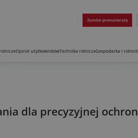
Zamów prenumeratę
rolnicze
Opinie użytkowników
Technika rolnicza
Gospodarka i rolnic
nia dla precyzyjnej ochron