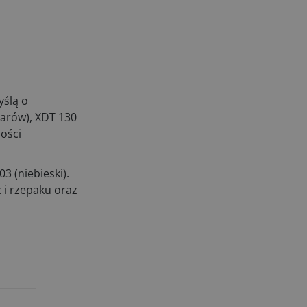
yślą o
barów), XDT 130
ości
3 (niebieski).
i rzepaku oraz