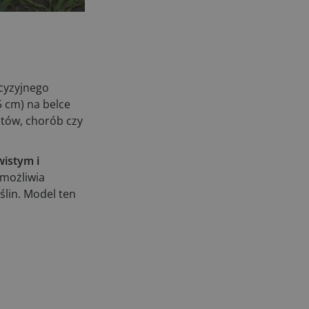
kosiarki bijakowe
03.08.2026
Rzepak hybrydowy: sposób na
wyższą rentowność
02.08.2026
cyzyjnego
Europejski przemysł maszyn
 cm) na belce
rolniczych w recesji
tów, chorób czy
01.08.2026
Elektryczne maszyny terenowe: 3
wistym i
kluczowe trendy
umożliwia
31.07.2026
lin. Model ten
Kukurydza w Polsce: aktualny stan
plantacji
30.07.2026
Amazone ZG-TX precyzyjniejszy
rozsiewacz
29.07.2026