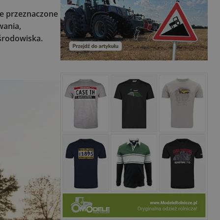
cze przeznaczone
wania,
środowiska.