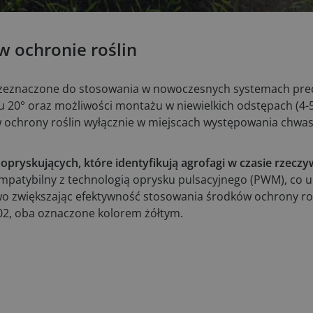
w ochronie roślin
przeznaczone do stosowania w nowoczesnych systemach pre
 20° oraz możliwości montażu w niewielkich odstępach (4-5
 ochrony roślin wyłącznie w miejscach występowania chwas
opryskujących, które identyfikują agrofagi w czasie rzeczy
ompatybilny z technologią oprysku pulsacyjnego (PWM), co 
wo zwiększając efektywność stosowania środków ochrony roś
-02, oba oznaczone kolorem żółtym.