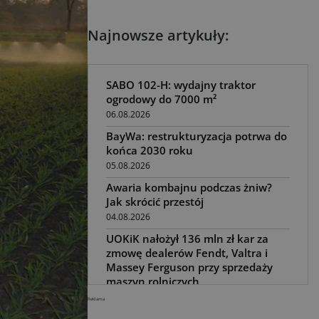
Najnowsze artykuły:
SABO 102-H: wydajny traktor
ogrodowy do 7000 m²
06.08.2026
BayWa: restrukturyzacja potrwa do
końca 2030 roku
05.08.2026
Awaria kombajnu podczas żniw?
Jak skrócić przestój
04.08.2026
UOKiK nałożył 136 mln zł kar za
zmowę dealerów Fendt, Valtra i
Massey Ferguson przy sprzedaży
maszyn rolniczych
03.08.2026
Reklama
Kverneland Tersus 4000: trzy nowe