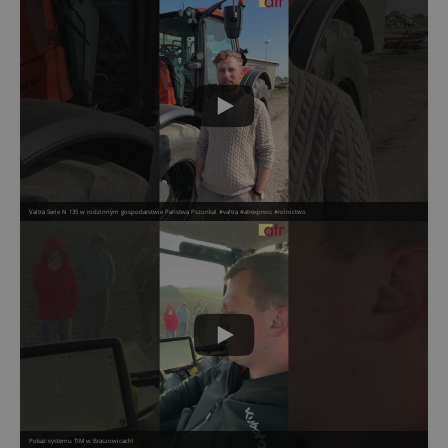
Valtra Serie N 135 w rodzinnym gospodarstwie Państwa Pszonka! #valtra #atrexpress #rolnictwo
Pokaz systemu TIM w Braszowicach!