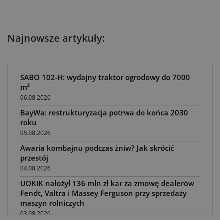
Najnowsze artykuły:
SABO 102-H: wydajny traktor ogrodowy do 7000
m²
06.08.2026
BayWa: restrukturyzacja potrwa do końca 2030
roku
05.08.2026
Awaria kombajnu podczas żniw? Jak skrócić
przestój
04.08.2026
UOKiK nałożył 136 mln zł kar za zmowę dealerów
Fendt, Valtra i Massey Ferguson przy sprzedaży
maszyn rolniczych
03.08.2026