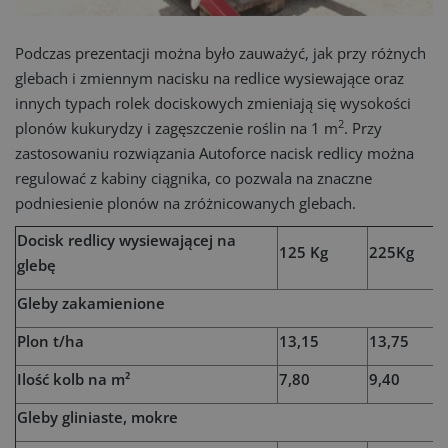
Podczas prezentacji można było zauważyć, jak przy różnych
glebach i zmiennym nacisku na redlice wysiewające oraz
innych typach rolek dociskowych zmieniają się wysokości
2
plonów kukurydzy i zagęszczenie roślin na 1 m
. Przy
zastosowaniu rozwiązania Autoforce nacisk redlicy można
regulować z kabiny ciągnika, co pozwala na znaczne
podniesienie plonów na zróżnicowanych glebach.
Docisk redlicy wysiewającej na
125 Kg
225Kg
glebę
Gleby zakamienione
Plon t/ha
13,15
13,75
Ilość kolb na m²
7,80
9,40
Gleby gliniaste, mokre