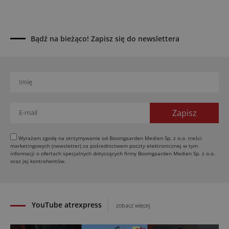
Kverneland Tersus 4000: trzy nowe kosiarki
bijakowe
03.08.2026
Bądź na bieżąco! Zapisz się do newslettera
Rzepak hybrydowy: sposób na wyższą rentowność
02.08.2026
Europejski przemysł maszyn rolniczych w recesji
01.08.2026
Elektryczne maszyny terenowe: 3 kluczowe trendy
31.07.2026
Kukurydza w Polsce: aktualny stan plantacji
30.07.2026
Wyrażam zgodę na otrzymywanie od Boomgaarden Medien Sp. z o.o. treści
marketingowych (newsletter) za pośrednictwem poczty elektronicznej w tym
Amazone ZG-TX precyzyjniejszy rozsiewacz
informacji o ofertach specjalnych dotyczących firmy Boomgaarden Medien Sp. z o.o.
oraz jej kontrahentów.
29.07.2026
YouTube atrexpress
zobacz więcej