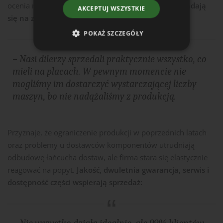
ocenia rok 2025 pozytywnie.
Dobre nastroje przekładają
AKCEPTUJ WSZYSTKIE
się na zamówienia:
POKAŻ SZCZEGÓŁY
– Nasi dilerzy sprzedali praktycznie wszystko, co
mieli na placach. W pewnym momencie nie
mogliśmy im dostarczyć wystarczającej liczby
maszyn, bo nie nadążaliśmy z produkcją.
Przyznaje, że ograniczenie produkcji w poprzednich latach
oraz problemy u dostawców komponentów utrudniają
odbudowę łańcucha dostaw, ale firma stara się elastycznie
reagować na popyt.
Jakość, dwuletnia gwarancja, serwis i
dostępność części wspierają sprzedaż: