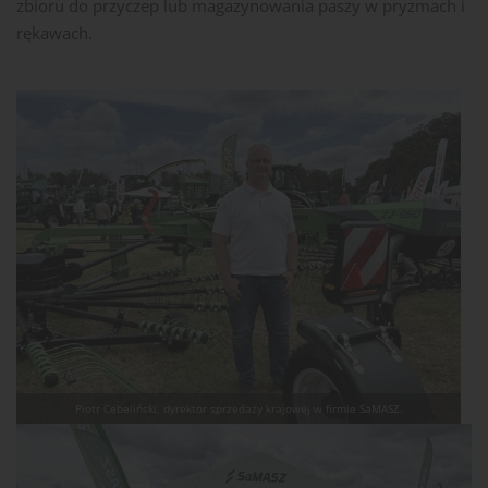
zbioru do przyczep lub magazynowania paszy w pryzmach i
rękawach.
Piotr Cebeliński, dyrektor sprzedaży krajowej w firmie SaMASZ.