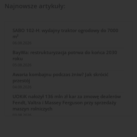
Najnowsze artykuły:
SABO 102-H: wydajny traktor ogrodowy do 7000
m²
06.08.2026
BayWa: restrukturyzacja potrwa do końca 2030
roku
05.08.2026
Awaria kombajnu podczas żniw? Jak skrócić
przestój
04.08.2026
UOKiK nałożył 136 mln zł kar za zmowę dealerów
Fendt, Valtra i Massey Ferguson przy sprzedaży
maszyn rolniczych
03.08.2026
Kverneland Tersus 4000: trzy nowe kosiarki
bijakowe