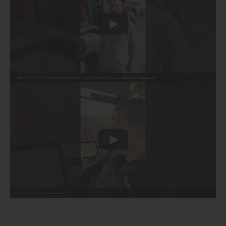
Valtra Serie N 135 w rodzinnym gospodarstwie Państwa Pszonka! #valtra #atrexpress #rolnictwo
Pokaz systemu TIM w Braszowicach!