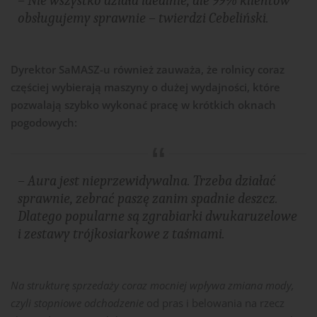
– Nie wszystko działa idealnie, ale 99% klientów
obsługujemy sprawnie – twierdzi Cebeliński.
Dyrektor SaMASZ-u również zauważa, że rolnicy coraz
częściej wybierają maszyny o dużej wydajności, które
pozwalają szybko wykonać pracę w krótkich oknach
pogodowych:
– Aura jest nieprzewidywalna. Trzeba działać
sprawnie, zebrać paszę zanim spadnie deszcz.
Dlatego popularne są zgrabiarki dwukaruzelowe
i zestawy trójkosiarkowe z taśmami.
Na strukturę sprzedaży coraz mocniej wpływa zmiana mody,
czyli stopniowe odchodzenie
od pras i belowania na rzecz