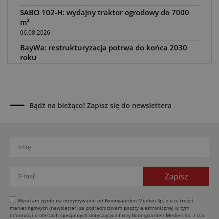
SABO 102-H: wydajny traktor ogrodowy do 7000
m²
06.08.2026
BayWa: restrukturyzacja potrwa do końca 2030
roku
05.08.2026
Awaria kombajnu podczas żniw? Jak skrócić
przestój
04.08.2026
Bądź na bieżąco! Zapisz się do newslettera
UOKiK nałożył 136 mln zł kar za zmowę dealerów
Fendt, Valtra i Massey Ferguson przy sprzedaży
maszyn rolniczych
03.08.2026
Kverneland Tersus 4000: trzy nowe kosiarki
bijakowe
03.08.2026
Rzepak hybrydowy: sposób na wyższą rentowność
Wyrażam zgodę na otrzymywanie od Boomgaarden Medien Sp. z o.o. treści
marketingowych (newsletter) za pośrednictwem poczty elektronicznej w tym
02.08.2026
informacji o ofertach specjalnych dotyczących firmy Boomgaarden Medien Sp. z o.o.