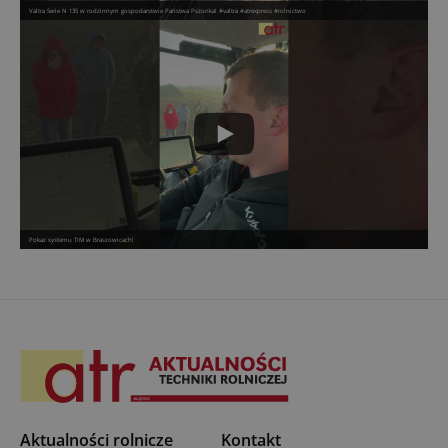
Valtra Serie N 135 w rodzinnym gospodarstwie Państwa Pszonka! #valtra #atrexpress #rolnictwo
Pokaz systemu TIM w Braszowicach!
Aktualności rolnicze
Kontakt