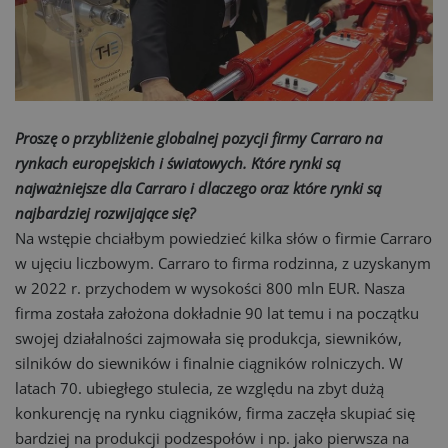
Proszę o przybliżenie globalnej pozycji firmy Carraro na
rynkach europejskich i światowych. Które rynki są
najważniejsze dla Carraro i dlaczego oraz które rynki są
najbardziej rozwijające się?
Na wstępie chciałbym powiedzieć kilka słów o firmie Carraro
w ujęciu liczbowym. Carraro to firma rodzinna, z uzyskanym
w 2022 r. przychodem w wysokości 800 mln EUR. Nasza
firma została założona dokładnie 90 lat temu i na początku
swojej działalności zajmowała się produkcja, siewników,
silników do siewników i finalnie ciągników rolniczych. W
latach 70. ubiegłego stulecia, ze względu na zbyt dużą
konkurencję na rynku ciągników, firma zaczęła skupiać się
bardziej na produkcji podzespołów i np. jako pierwsza na