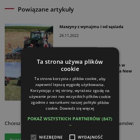
Powiązane artykuły
Maszyny z wynajmu i od sąsiada
26.11.2022
Ta strona używa plików
Sprzedaż ciągników rolniczych w
cookie
październiku. John Deere ściga New
Hollanda
Ta strona korzysta z plików cookie, aby
zapewnić lepszą wygodę użytkowania.
25.11.2022
Korzystając z tej strony, wyrażasz zgodę na
używanie przez nas wszystkich plików cookie
zgodnie z warunkami naszej polityki plików
cookie.
Dowiedz się więcej
POKAŻ WSZYSTKICH PARTNERÓW
(847)
Chcesz dowiedzieć się więcej?
Czytaj atr express - zamów:
→
NIEZBĘDNE
WYDAJNOŚĆ