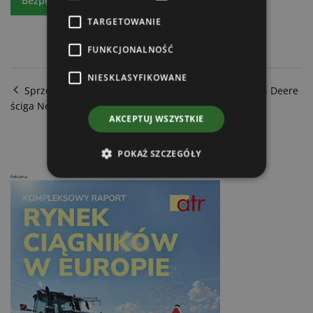
Bezpłatny egzemplarz
Prenumeratę
TARGETOWANIE
FUNKCJONALNOŚĆ
NIESKLASYFIKOWANE
Sprzedaż ciągników rolniczych w październiku. John Deere
ściga New Hollanda
AKCEPTUJ WSZYSTKIE
Maszyny z wynajmu i od sąsiada
POKAŻ SZCZEGÓŁY
Reklama