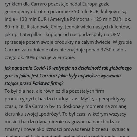
rynkiem dla Carraro pozostaje nadal Europa gdzie
generujemy obrót na poziomie 350 mln EUR, kolejnym są
Indie - 130 mln EUR i Ameryka Północna - 125 mln EUR i ok.
80 mln EUR stanowią Chiny. Jednak wielu naszych klientów,
jak np. Caterpillar - kupując od nas podzespoły na OEM
sprzedaje potem swoje produkty na całym świecie. W grupie
Carraro zatrudnienie obecnie znajduje ponad 3750 osób z
czego ok. 40% pracuje w Europie.
Jak pandemia Covid-19 wpłynęła na działalność tak globalnego
gracza jakim jest Carraro? Jakie były największe wyzwania
stojące przed Państwa firmą?
To był dla nas, ale również dla pozostałych firm
produkcyjnych, bardzo trudny czas. Myślę, z perspektywy
czasu, że dla Carraro był to doskonały moment na zmianę
kierunku swojej „podróży”. To był czas, w którym wszyscy
musieli bardzo dynamicznie reagować na nadchodzące
zmiany i nowe okoliczności prowadzenia biznesu - sytuacja
w pierwszej fazie pandemii zmieniała się praktycznie z dnia