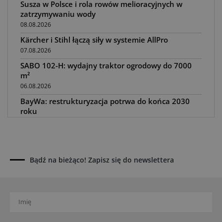
Susza w Polsce i rola rowów melioracyjnych w
zatrzymywaniu wody
08.08.2026
Kärcher i Stihl łączą siły w systemie AllPro
07.08.2026
SABO 102-H: wydajny traktor ogrodowy do 7000
m²
06.08.2026
BayWa: restrukturyzacja potrwa do końca 2030
roku
05.08.2026
Awaria kombajnu podczas żniw? Jak skrócić
przestój
04.08.2026
Bądź na bieżąco! Zapisz się do newslettera
UOKiK nałożył 136 mln zł kar za zmowę dealerów
Fendt, Valtra i Massey Ferguson przy sprzedaży
maszyn rolniczych
03.08.2026
Kverneland Tersus 4000: trzy nowe kosiarki