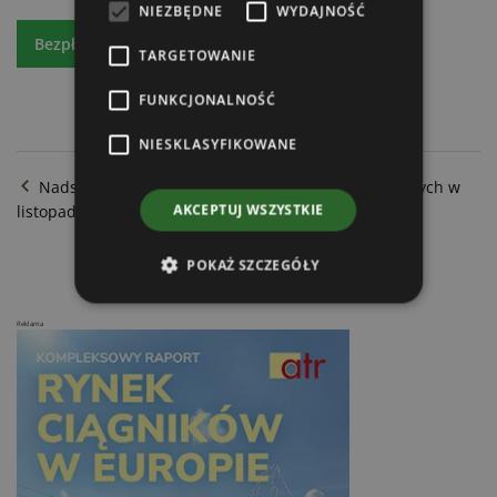
NIEZBĘDNE
WYDAJNOŚĆ
Bezpłatny egzemplarz
Prenumeratę
TARGETOWANIE
FUNKCJONALNOŚĆ
NIESKLASYFIKOWANE
Nadspodziewanie dobra sprzedaż przyczep rolniczych w
listopadzie 2021
AKCEPTUJ WSZYSTKIE
Rolmech kieruje się na wynajem
POKAŻ SZCZEGÓŁY
Reklama