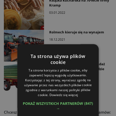
Książka kucharska na 70-lecie firmy
Kramp
03.01.2022
Rolmech kieruje się na wynajem
18.12.2021
Ta strona używa plików
cookie
Nadspodziewanie dobra sprzedaż
przyczep rolniczych w listopadzie
Ta strona korzysta z plików cookie, aby
2021
zapewnić lepszą wygodę użytkowania.
Korzystając z tej strony, wyrażasz zgodę na
16.12.2021
używanie przez nas wszystkich plików cookie
zgodnie z warunkami naszej polityki plików
cookie.
Dowiedz się więcej
POKAŻ WSZYSTKICH PARTNERÓW
(847)
→
Chcesz dowiedzieć się więcej?
Czytaj atr express - zamów: