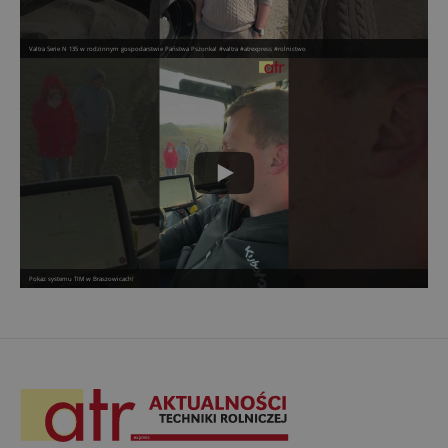
Valtra Serie N 135 w rodzinnym gospodarstwie Państwa Pszonka! #valtra #atrexpress #rolnictwo
Pokaz systemu TIM w Braszowicach!