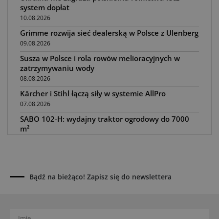
system dopłat
10.08.2026
Grimme rozwija sieć dealerską w Polsce z Ulenberg
09.08.2026
Susza w Polsce i rola rowów melioracyjnych w
zatrzymywaniu wody
08.08.2026
Kärcher i Stihl łączą siły w systemie AllPro
07.08.2026
SABO 102-H: wydajny traktor ogrodowy do 7000
m²
06.08.2026
BayWa: restrukturyzacja potrwa do końca 2030
roku
05.08.2026
Bądź na bieżąco! Zapisz się do newslettera
Awaria kombajnu podczas żniw? Jak skrócić
przestój
04.08.2026