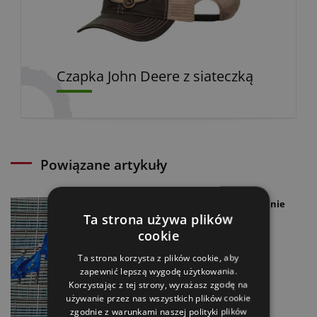
Czapka John Deere z siateczką
Powiązane artykuły
Unia Europejska. Podsumowanie
Ta strona używa plików
polskiej prezydencji
cookie
08.06.2025
Ta strona korzysta z plików cookie, aby
zapewnić lepszą wygodę użytkowania.
Korzystając z tej strony, wyrażasz zgodę na
Unia Europejska. Zmiany w
używanie przez nas wszystkich plików cookie
przepisach de minimis
zgodnie z warunkami naszej polityki plików