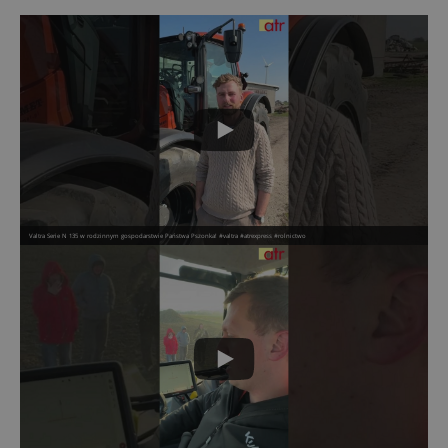
Valtra Serie N 135 w rodzinnym gospodarstwie Państwa Pszonka! #valtra #atrexpress #rolnictwo