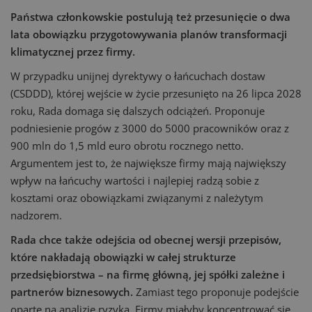
Państwa członkowskie postulują też przesunięcie o dwa
lata obowiązku przygotowywania planów transformacji
klimatycznej przez firmy.
W przypadku unijnej dyrektywy o łańcuchach dostaw
(CSDDD), której wejście w życie przesunięto na 26 lipca 2028
roku, Rada domaga się dalszych odciążeń. Proponuje
podniesienie progów z 3000 do 5000 pracowników oraz z
900 mln do 1,5 mld euro obrotu rocznego netto.
Argumentem jest to, że największe firmy mają największy
wpływ na łańcuchy wartości i najlepiej radzą sobie z
kosztami oraz obowiązkami związanymi z należytym
nadzorem.
Rada chce także odejścia od obecnej wersji przepisów,
które nakładają obowiązki w całej strukturze
przedsiębiorstwa – na firmę główną, jej spółki zależne i
partnerów biznesowych.
Zamiast tego proponuje podejście
oparte na analizie ryzyka. Firmy miałyby koncentrować się