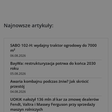
Najnowsze artykuły:
SABO 102-H: wydajny traktor ogrodowy do 7000
m²
06.08.2026
BayWa: restrukturyzacja potrwa do końca 2030
roku
05.08.2026
Awaria kombajnu podczas żniw? Jak skrócić
przestój
04.08.2026
UOKiK nałożył 136 mln zł kar za zmowę dealerów
Fendt, Valtra i Massey Ferguson przy sprzedaży
maszyn rolniczych