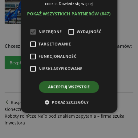
29.01.2025
cookie.
Dowiedz się więcej
POKAŻ WSZYSTKICH PARTNERÓW
(847)
→
NIEZBĘDNE
WYDAJNOŚĆ
TARGETOWANIE
Chcesz dowiedzieć się więcej?
Czytaj atr express - zamów:
FUNKCJONALNOŚĆ
Bezpłatny egzemplarz
Prenumeratę
NIESKLASYFIKOWANE
AKCEPTUJ WSZYSTKIE
Rosja utrzyma pozycję lidera w światowej produkcji
POKAŻ SZCZEGÓŁY
słonecznika
Roboty rolnicze Naïo pod znakiem zapytania – firma szuka
inwestora