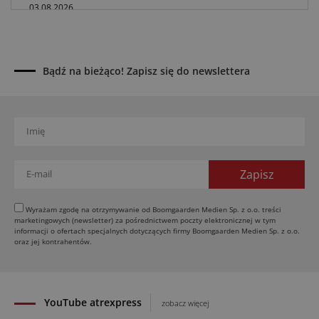
03.08.2026
Kverneland Tersus 4000: trzy nowe kosiarki
bijakowe
03.08.2026
Bądź na bieżąco! Zapisz się do newslettera
Rzepak hybrydowy: sposób na wyższą rentowność
02.08.2026
Europejski przemysł maszyn rolniczych w recesji
01.08.2026
Elektryczne maszyny terenowe: 3 kluczowe trendy
31.07.2026
Kukurydza w Polsce: aktualny stan plantacji
30.07.2026
Wyrażam zgodę na otrzymywanie od Boomgaarden Medien Sp. z o.o. treści
marketingowych (newsletter) za pośrednictwem poczty elektronicznej w tym
Amazone ZG-TX precyzyjniejszy rozsiewacz
informacji o ofertach specjalnych dotyczących firmy Boomgaarden Medien Sp. z o.o.
oraz jej kontrahentów.
29.07.2026
YouTube atrexpress
zobacz więcej