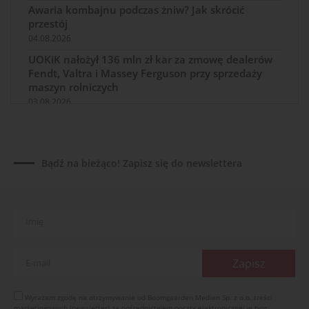
Awaria kombajnu podczas żniw? Jak skrócić
przestój
04.08.2026
UOKiK nałożył 136 mln zł kar za zmowę dealerów
Fendt, Valtra i Massey Ferguson przy sprzedaży
maszyn rolniczych
03.08.2026
Kverneland Tersus 4000: trzy nowe kosiarki
bijakowe
03.08.2026
Bądź na bieżąco! Zapisz się do newslettera
Rzepak hybrydowy: sposób na wyższą rentowność
02.08.2026
Europejski przemysł maszyn rolniczych w recesji
01.08.2026
Elektryczne maszyny terenowe: 3 kluczowe trendy
31.07.2026
Kukurydza w Polsce: aktualny stan plantacji
30.07.2026
Wyrażam zgodę na otrzymywanie od Boomgaarden Medien Sp. z o.o. treści
marketingowych (newsletter) za pośrednictwem poczty elektronicznej w tym