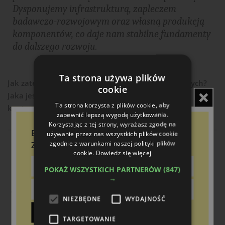
Dysponujemy infrastrukturą, zapleczem
badawczo-rozwojowym oraz własną produkcją
komponentów, co daje nam stabilne fundamenty
do dalszego rozwoju.
Ta strona używa plików
Jak zatem wygląda sytuacja na rynkach eksportowych?
cookie
Jaka jest koniunktura w Europie oraz na innych
Ta strona korzysta z plików cookie, aby
kontynentach?
zapewnić lepszą wygodę użytkowania.
Korzystając z tej strony, wyrażasz zgodę na
Bądź na bieżąco!
używanie przez nas wszystkich plików cookie
zgodnie z warunkami naszej polityki plików
Zapisz się do newslettera
Sytuacja jest zróżnicowana regionalnie. W części
cookie.
Dowiedz się więcej
krajów Europy Zachodniej obserwujemy
POKAŻ WSZYSTKICH PARTNERÓW
(847)
spowolnienie związane z wysokimi kosztami
→
finansowania i ostrożnością inwestycyjną. Z kolei
w Europie Środkowo-Wschodniej oraz na
NIEZBĘDNE
WYDAJNOŚĆ
wybranych rynkach pozaeuropejskich widoczna
Zapisz
TARGETOWANIE
jest większa dynamika.