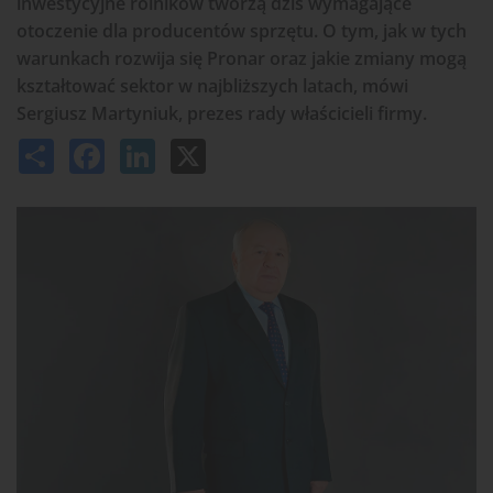
inwestycyjne rolników tworzą dziś wymagające
otoczenie dla producentów sprzętu. O tym, jak w tych
warunkach rozwija się Pronar oraz jakie zmiany mogą
kształtować sektor w najbliższych latach, mówi
Sergiusz Martyniuk, prezes rady właścicieli firmy.
Share
Facebook
LinkedIn
X