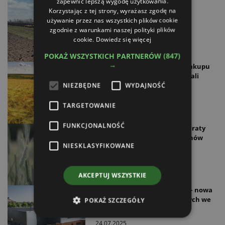
zapewnić lepszą wygodę użytkowania.
Między rosyjskimi atakami a
Korzystając z tej strony, wyrażasz zgodę na
codzienną rutyną
używanie przez nas wszystkich plików cookie
17.05.2026
zgodnie z warunkami naszej polityki plików
cookie.
Dowiedz się więcej
POKAŻ WSZYSTKICH PARTNERÓW
(847)
→
Ukraina: program wsparcia zakupu
maszyn rolniczych nabiera skali
NIEZBĘDNE
WYDAJNOŚĆ
03.03.2026
TARGETOWANIE
FUNKCJONALNOŚĆ
Kryzys wodny na Ukrainie – straty
rolnictwa sięgają setek milionów
NIESKLASYFIKOWANE
euro
20.02.2026
AKCEPTUJ WSZYSTKIE
Manitou i Hangcha łączą siły – nowa
fabryka baterii litowo-jonowych we
POKAŻ SZCZEGÓŁY
Francji
24.07.2025