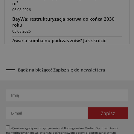
m²
06.08.2026
BayWa: restrukturyzacja potrwa do końca 2030
roku
05.08.2026
Awaria kombajnu podczas żniw? Jak skrócić
przestój
04.08.2026
UOKiK nałożył 136 mln zł kar za zmowę dealerów
Fendt, Valtra i Massey Ferguson przy sprzedaży
Bądź na bieżąco! Zapisz się do newslettera
maszyn rolniczych
03.08.2026
Kverneland Tersus 4000: trzy nowe kosiarki
bijakowe
03.08.2026
Rzepak hybrydowy: sposób na wyższą rentowność
02.08.2026
Europejski przemysł maszyn rolniczych w recesji
Wyrażam zgodę na otrzymywanie od Boomgaarden Medien Sp. z o.o. treści
marketingowych (newsletter) za pośrednictwem poczty elektronicznej w tym
01.08.2026