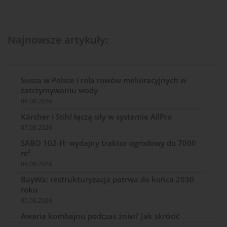
Najnowsze artykuły:
Susza w Polsce i rola rowów melioracyjnych w
zatrzymywaniu wody
08.08.2026
Kärcher i Stihl łączą siły w systemie AllPro
07.08.2026
SABO 102-H: wydajny traktor ogrodowy do 7000
m²
06.08.2026
BayWa: restrukturyzacja potrwa do końca 2030
roku
05.08.2026
Awaria kombajnu podczas żniw? Jak skrócić
przestój