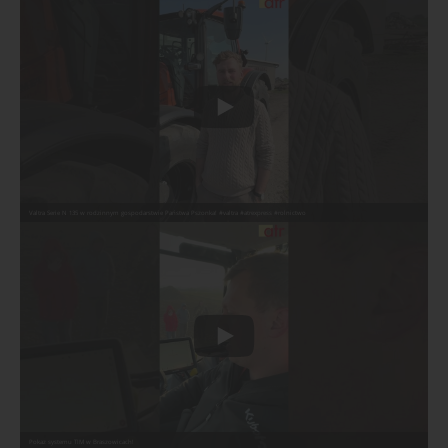
Valtra Serie N 135 w rodzinnym gospodarstwie Państwa Pszonka! #valtra #atrexpress #rolnictwo
Pokaz systemu TIM w Braszowicach!