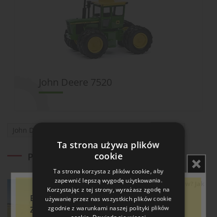
John Deere 7520
John Deere
opryskiwacze
rolnictwo precyzyjne
Ta strona używa plików
cookie
Powiązane artykuły
Ta strona korzysta z plików cookie, aby
zapewnić lepszą wygodę użytkowania.
Awaria kombajnu podczas żniw? Jak
Korzystając z tej strony, wyrażasz zgodę na
skrócić przestój
Bądź na bieżąco!
używanie przez nas wszystkich plików cookie
04.08.2026
zgodnie z warunkami naszej polityki plików
Zapisz się do newslettera
cookie.
Dowiedz się więcej