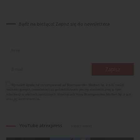
04.08.2026
UOKiK nałożył 136 mln zł kar za zmowę dealerów
Fendt, Valtra i Massey Ferguson przy sprzedaży
Bądź na bieżąco! Zapisz się do newslettera
maszyn rolniczych
03.08.2026
Kverneland Tersus 4000: trzy nowe kosiarki
bijakowe
03.08.2026
Rzepak hybrydowy: sposób na wyższą rentowność
02.08.2026
Europejski przemysł maszyn rolniczych w recesji
Wyrażam zgodę na otrzymywanie od Boomgaarden Medien Sp. z o.o. treści
marketingowych (newsletter) za pośrednictwem poczty elektronicznej w tym
01.08.2026
informacji o ofertach specjalnych dotyczących firmy Boomgaarden Medien Sp. z o.o.
Elektryczne maszyny terenowe: 3 kluczowe trendy
oraz jej kontrahentów.
31.07.2026
YouTube atrexpress
zobacz więcej