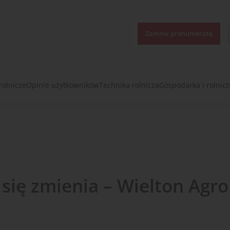
Zamów prenumeratę
rolnicze
Opinie użytkowników
Technika rolnicza
Gospodarka i rolnic
 się zmienia – Wielton Agro