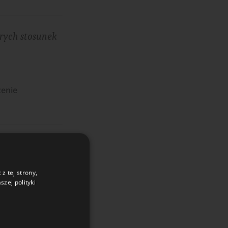
órych stosunek
żenie
 wyraźnie
z tej strony,
zej polityki