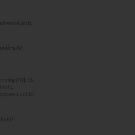
ładownościach.
podkreśla
hnologii KTL
dla
lność,
 systemu dopłat.
ebami –