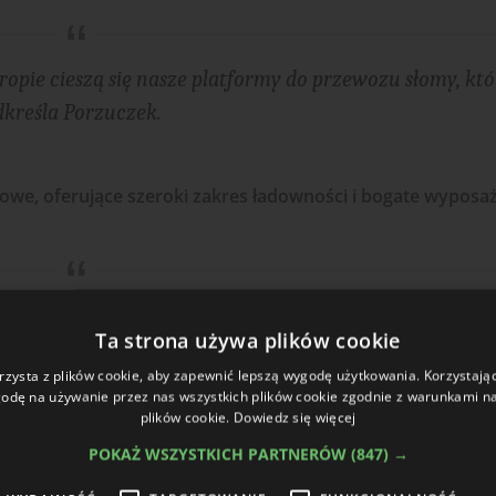
pie cieszą się nasze platformy do przewozu słomy, kt
odkreśla Porzuczek.
owe, oferujące szeroki zakres ładowności i bogate wyposa
ą przyczepy burtowe trójstronnego wywrotu, ale już o
Ta strona używa plików cookie
 14 t – zaznacza.
rzysta z plików cookie, aby zapewnić lepszą wygodę użytkowania. Korzystając 
odę na używanie przez nas wszystkich plików cookie zgodnie z warunkami nas
plików cookie.
Dowiedz się więcej
 na bieżąco!
sz się do newslettera
POKAŻ WSZYSTKICH PARTNERÓW
(847) →