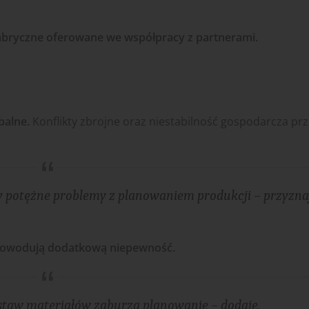
abryczne oferowane we współpracy z partnerami.
balne.
Konflikty zbrojne oraz niestabilność gospodarcza prz
 potężne problemy z planowaniem produkcji – przyznaj
powodują dodatkową niepewność.
dostaw materiałów zaburza planowanie – dodaje.