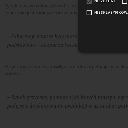
NIEZBĘDNE
Rynek maszyn rolniczych w Polsce od lat pozostaje powi
Wy
znaczenie jest mniejsze niż w innych segmentach.
NIESKLASYFIKOW
market
o ofer
kontr
– Subwencje zawsze były motorem napędowym decyzji
podstawowy – zaznacza Porzuczek.
Przyczepy często stanowiły element uzupełniający większ
popytu.
– Rynek przyczep, podobnie jak innych maszyn, wyra
podejście do planowania produkcji oraz analizy potr