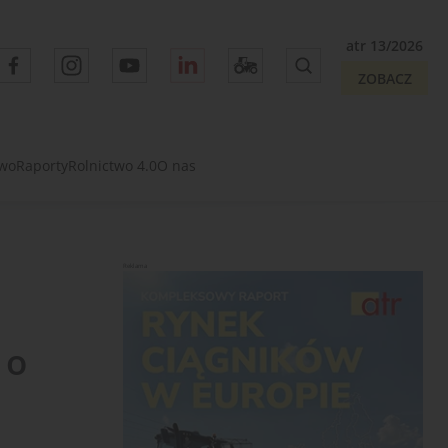
atr 13/2026
ZOBACZ
two
Raporty
Rolnictwo 4.0
O nas
Reklama
 o