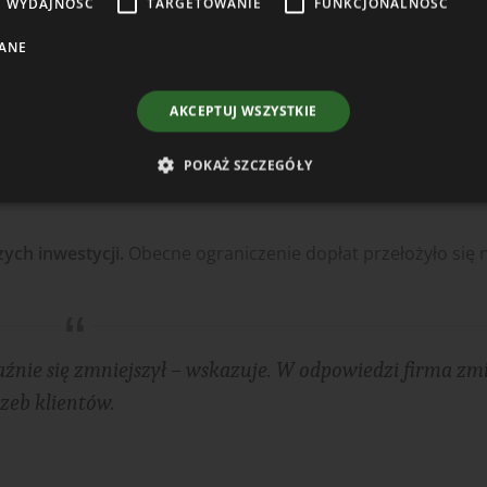
Zapis
WYDAJNOŚĆ
TARGETOWANIE
FUNKCJONALNOŚĆ
ązany z systemem dopłat unijnych.
Jednak w przypadku przy
rażam zgodę na otrzymywanie od Boomgaarden Medien Sp. z o.o. treści
ANE
ingowych (newsletter) za pośrednictwem poczty elektronicznej w tym informacji
tach specjalnych dotyczących firmy Boomgaarden Medien Sp. z o.o. oraz jej
ahentów.
AKCEPTUJ WSZYSTKIE
 zakupowych, jednak dla Wielton Agro nigdy nie był 
POKAŻ SZCZEGÓŁY
ych inwestycji.
Obecne ograniczenie dopłat przełożyło się 
źnie się zmniejszył – wskazuje. W odpowiedzi firma zm
zeb klientów.