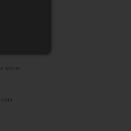
z
czep ich
to czynnik
na spadek
ieniła