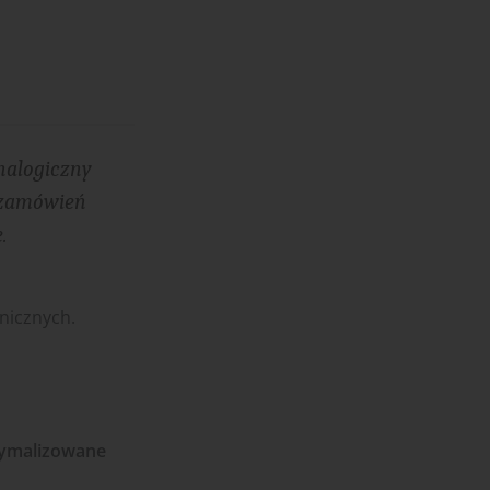
kosiarki bijakowe
03.08.2026
Rzepak hybrydowy: sposób na
wyższą rentowność
02.08.2026
Europejski przemysł maszyn
nalogiczny
rolniczych w recesji
% zamówień
01.08.2026
e.
Elektryczne maszyny terenowe: 3
kluczowe trendy
31.07.2026
Kukurydza w Polsce: aktualny stan
nicznych.
plantacji
30.07.2026
Amazone ZG-TX precyzyjniejszy
rozsiewacz
29.07.2026
tymalizowane