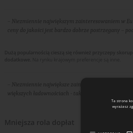
– Niezmiennie największym zainteresowaniem w Euro
ceny do jakości jest bardzo dobrze postrzegany – p
Dużą popularnością cieszą się również przyczepy skorup
dodatkowe.
Na rynku krajowym preferencje są inne.
– Niezmiennie największe zainteresowanie wzbudzaj
większych ładownościach - takich jak 12 t, 12 t long i
Ta strona ko
wyrażasz zg
Bądź
Mniejsza rola dopłat
Zapi