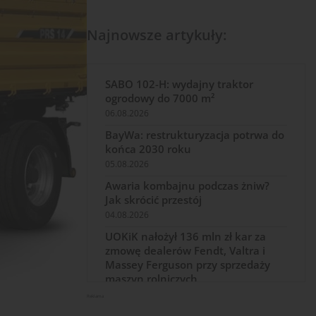
Najnowsze artykuły:
SABO 102-H: wydajny traktor
ogrodowy do 7000 m²
06.08.2026
BayWa: restrukturyzacja potrwa do
końca 2030 roku
05.08.2026
Awaria kombajnu podczas żniw?
Jak skrócić przestój
04.08.2026
UOKiK nałożył 136 mln zł kar za
zmowę dealerów Fendt, Valtra i
Massey Ferguson przy sprzedaży
maszyn rolniczych
03.08.2026
Reklama
Kverneland Tersus 4000: trzy nowe