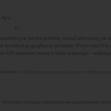
n Agro:
zamówień jest bardzo podobny, niemal identyczny jak a
nak struktury geograficznej sprzedaży. W tym roku 55
iast 45% zamówień mamy z rynku krajowego – wskazuj
sporterom
, co dodatkowo wzmacnia znaczenie rynków zagra
i.
W Europie dominują rozwiązania wyspecjalizowane i zop