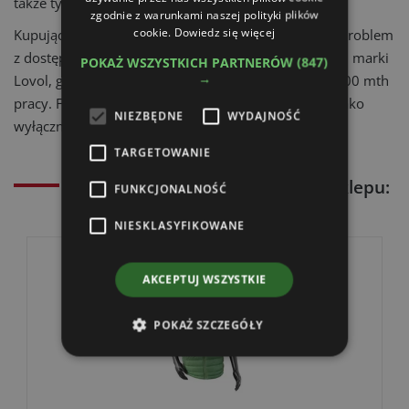
także tylny TUZ z EHR.
zgodnie z warunkami naszej polityki plików
cookie.
Dowiedz się więcej
Kupujących maszyny z dalekiej Azji niekiedy dotyka problem
z dostępnością części i serwisu. W przypadku maszyn marki
POKAŻ WSZYSTKICH PARTNERÓW
(847)
→
Lovol, gwarancja obejmuje okres 24 miesięcy lub 1000 mth
pracy. Firma Elrol świadczy pełne usługi serwisowe jako
NIEZBĘDNE
WYDAJNOŚĆ
wyłączny importer marki Lovol w Polsce.
TARGETOWANIE
Polecamy produkty z naszego sklepu:
FUNKCJONALNOŚĆ
NIESKLASYFIKOWANE
AKCEPTUJ WSZYSTKIE
POKAŻ SZCZEGÓŁY