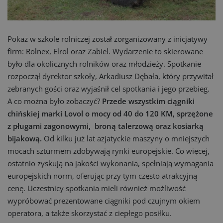
Pokaz w szkole rolniczej został zorganizowany z inicjatywy
firm: Rolnex, Elrol oraz Zabiel. Wydarzenie to skierowane
było dla okolicznych rolników oraz młodzieży. Spotkanie
rozpoczął dyrektor szkoły, Arkadiusz Dębała, który przywitał
zebranych gości oraz wyjaśnił cel spotkania i jego przebieg.
A co można było zobaczyć?
Przede wszystkim ciągniki
chińskiej marki Lovol o mocy od 40 do 120 KM, sprzężone
z pługami zagonowymi, broną talerzową oraz kosiarką
bijakową.
Od kilku już lat azjatyckie maszyny o mniejszych
mocach szturmem zdobywają rynki europejskie. Co więcej,
ostatnio zyskują na jakości wykonania, spełniają wymagania
europejskich norm, oferując przy tym często atrakcyjną
cenę. Uczestnicy spotkania mieli również możliwość
wypróbować prezentowane ciągniki pod czujnym okiem
operatora, a także skorzystać z ciepłego posiłku.