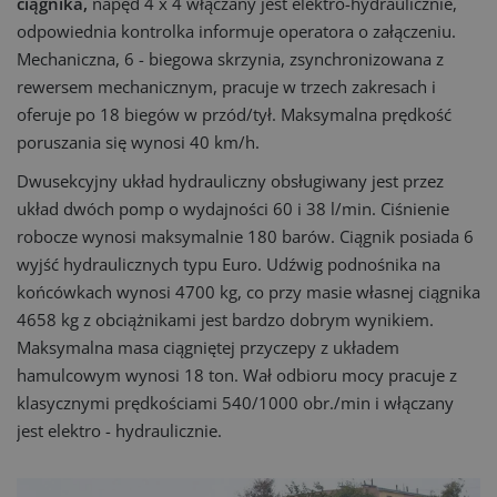
ciągnika,
napęd 4 x 4 włączany jest elektro-hydraulicznie,
odpowiednia kontrolka informuje operatora o załączeniu.
Mechaniczna, 6 - biegowa skrzynia, zsynchronizowana z
rewersem mechanicznym, pracuje w trzech zakresach i
oferuje po 18 biegów w przód/tył. Maksymalna prędkość
poruszania się wynosi 40 km/h.
Dwusekcyjny układ hydrauliczny obsługiwany jest przez
układ dwóch pomp o wydajności 60 i 38 l/min. Ciśnienie
robocze wynosi maksymalnie 180 barów. Ciągnik posiada 6
wyjść hydraulicznych typu Euro. Udźwig podnośnika na
końcówkach wynosi 4700 kg, co przy masie własnej ciągnika
4658 kg z obciążnikami jest bardzo dobrym wynikiem.
Maksymalna masa ciągniętej przyczepy z układem
hamulcowym wynosi 18 ton. Wał odbioru mocy pracuje z
klasycznymi prędkościami 540/1000 obr./min i włączany
jest elektro - hydraulicznie.