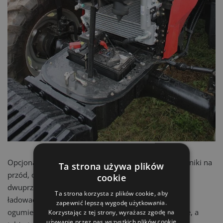
Opcjonalnie ciągnik można doposażyć w skrętne błotniki na
Ta strona używa plików
przód, obciążniki, instalację pneumatyczną jedno- i
cookie
dwuprzewodową, belkę polową, przedni TUZ i WOM,
Ta strona korzysta z plików cookie, aby
ładowacz czołowy, zabudowę dla gospodarki leśnej,
zapewnić lepszą wygodę użytkowania.
ogumienie do międzyrzędzi, garden lub przemysłowe, a
Korzystając z tej strony, wyrażasz zgodę na
używanie przez nas wszystkich plików cookie