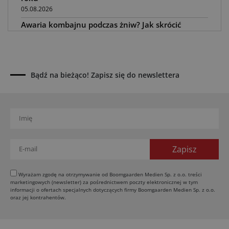
05.08.2026
Awaria kombajnu podczas żniw? Jak skrócić
przestój
04.08.2026
UOKiK nałożył 136 mln zł kar za zmowę dealerów
Fendt, Valtra i Massey Ferguson przy sprzedaży
Bądź na bieżąco! Zapisz się do newslettera
maszyn rolniczych
03.08.2026
Kverneland Tersus 4000: trzy nowe kosiarki
bijakowe
03.08.2026
Rzepak hybrydowy: sposób na wyższą rentowność
02.08.2026
Europejski przemysł maszyn rolniczych w recesji
Wyrażam zgodę na otrzymywanie od Boomgaarden Medien Sp. z o.o. treści
marketingowych (newsletter) za pośrednictwem poczty elektronicznej w tym
01.08.2026
informacji o ofertach specjalnych dotyczących firmy Boomgaarden Medien Sp. z o.o.
Elektryczne maszyny terenowe: 3 kluczowe trendy
oraz jej kontrahentów.
31.07.2026