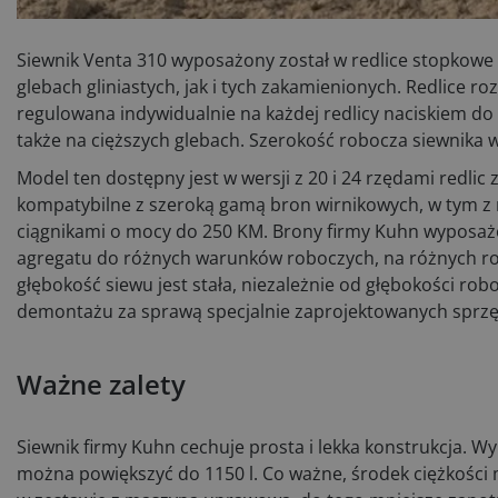
Siewnik Venta 310 wyposażony został w redlice stopkowe 
glebach gliniastych, jak i tych zakamienionych. Redlice 
regulowana indywidualnie na każdej redlicy naciskiem 
także na cięższych glebach. Szerokość robocza siewnika 
Model ten dostępny jest w wersji z 20 i 24 rzędami redli
kompatybilne z szeroką gamą bron wirnikowych, w tym z 
ciągnikami o mocy do 250 KM. Brony firmy Kuhn wyposażo
agregatu do różnych warunków roboczych, na różnych rod
głębokość siewu jest stała, niezależnie od głębokości rob
demontażu za sprawą specjalnie zaprojektowanych sprz
Ważne zalety
Siewnik firmy Kuhn cechuje prosta i lekka konstrukcja. W
można powiększyć do 1150 l. Co ważne, środek ciężkości 