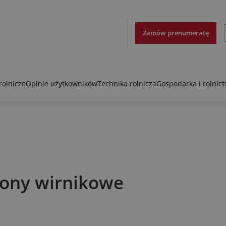
Zamów prenumeratę
rolnicze
Opinie użytkowników
Technika rolnicza
Gospodarka i rolnic
rony wirnikowe