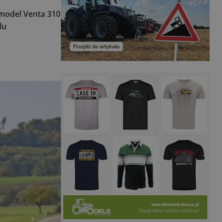
model Venta 310
lu