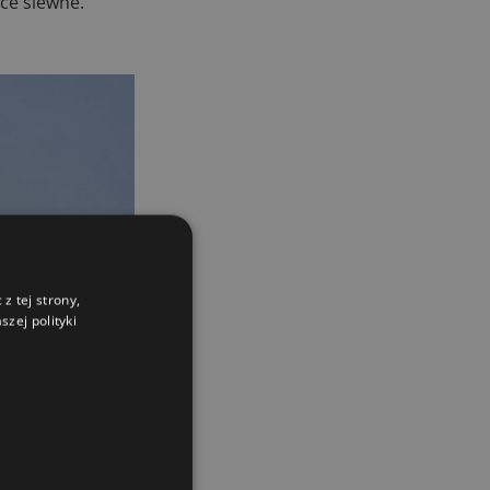
ce siewne.
z tej strony,
zej polityki
z