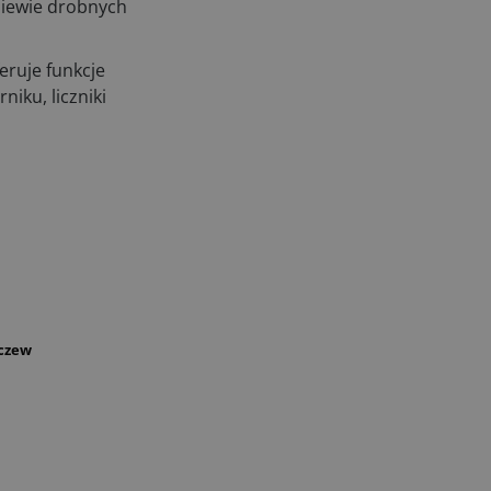
siewie drobnych
eruje funkcje
iku, liczniki
rczew