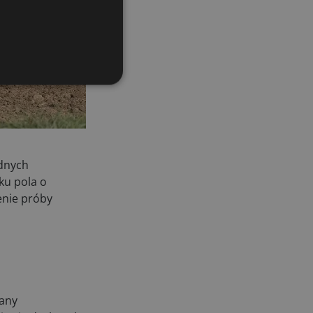
adnych
ku pola o
enie próby
zany