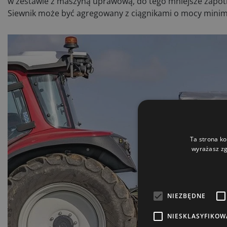
w zestawie z maszyną uprawową, do tego mniejsze zapotr
Siewnik może być agregowany z ciągnikami o mocy mini
Ta strona ko
wyrażasz zg
Bądź
Zapi
NIEZBĘDNE
Wy
NIESKLASYFIKOW
market
o ofer