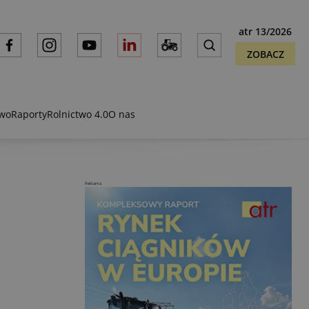
atr 13/2026
ZOBACZ
two
Raporty
Rolnictwo 4.0
O nas
Reklama