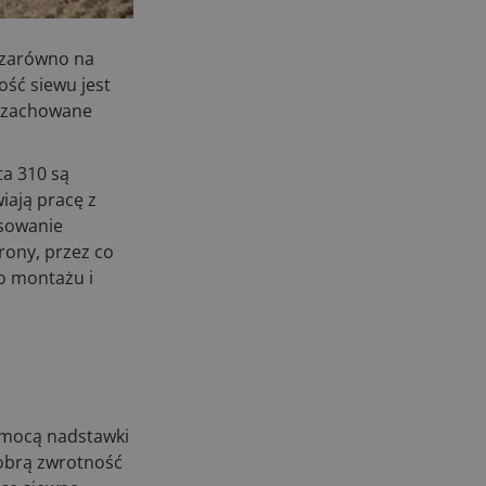
04.08.2026
UOKiK nałożył 136 mln zł kar za
u zarówno na
zmowę dealerów Fendt, Valtra i
ość siewu jest
Massey Ferguson przy sprzedaży
ć zachowane
maszyn rolniczych
03.08.2026
ta 310 są
Kverneland Tersus 4000: trzy nowe
iają pracę z
kosiarki bijakowe
03.08.2026
osowanie
rony, przez co
Rzepak hybrydowy: sposób na
do montażu i
wyższą rentowność
02.08.2026
Europejski przemysł maszyn
rolniczych w recesji
01.08.2026
Elektryczne maszyny terenowe: 3
kluczowe trendy
pomocą nadstawki
31.07.2026
dobrą zwrotność