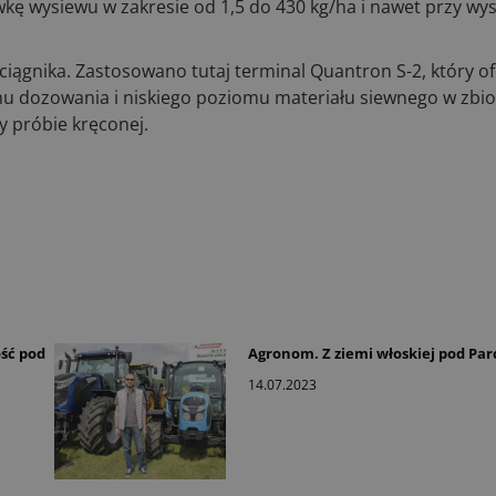
kę wysiewu w zakresie od 1,5 do 430 kg/ha i nawet przy wy
ągnika. Zastosowano tutaj terminal Quantron S-2, który of
mu dozowania i niskiego poziomu materiału siewnego w zbiorn
y próbie kręconej.
ość pod
Agronom. Z ziemi włoskiej pod Pa
14.07.2023