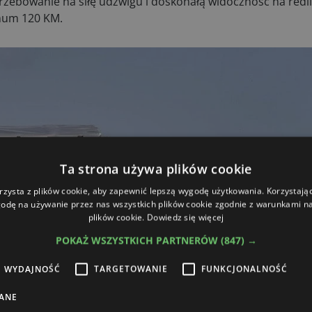
zebowanie na siłę udźwigu i doskonałą widoczność na redli
mum 120 KM.
Ta strona używa plików cookie
rzysta z plików cookie, aby zapewnić lepszą wygodę użytkowania. Korzystając 
odę na używanie przez nas wszystkich plików cookie zgodnie z warunkami nas
plików cookie.
Dowiedz się więcej
 na bieżąco!
sz się do newslettera
POKAŻ WSZYSTKICH PARTNERÓW
(847) →
Zapis
WYDAJNOŚĆ
TARGETOWANIE
FUNKCJONALNOŚĆ
rażam zgodę na otrzymywanie od Boomgaarden Medien Sp. z o.o. treści
ANE
ingowych (newsletter) za pośrednictwem poczty elektronicznej w tym informacji
tach specjalnych dotyczących firmy Boomgaarden Medien Sp. z o.o. oraz jej