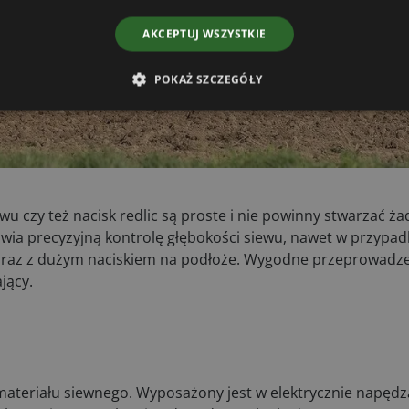
ahentów.
AKCEPTUJ WSZYSTKIE
POKAŻ SZCZEGÓŁY
u czy też nacisk redlic są proste i nie powinny stwarzać ż
wia precyzyjną kontrolę głębokości siewu, nawet w przypad
e oraz z dużym naciskiem na podłoże. Wygodne przeprowadz
jący.
ateriału siewnego. Wyposażony jest w elektrycznie napęd