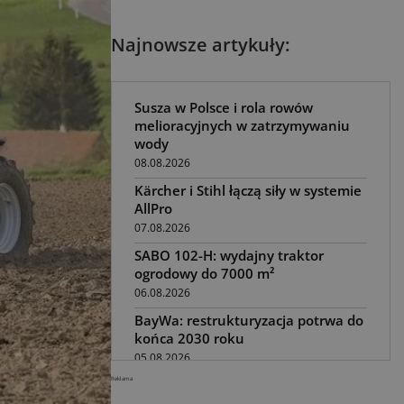
Najnowsze artykuły:
Susza w Polsce i rola rowów
melioracyjnych w zatrzymywaniu
wody
08.08.2026
Kärcher i Stihl łączą siły w systemie
AllPro
07.08.2026
SABO 102-H: wydajny traktor
ogrodowy do 7000 m²
06.08.2026
BayWa: restrukturyzacja potrwa do
końca 2030 roku
05.08.2026
Reklama
Awaria kombajnu podczas żniw?
Jak skrócić przestój