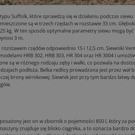
typu Suffolk, które sprawdzą się w działaniu podczas siew
rozmieszczone są w trzech rzędach w rozstawie 33 cm. Głębok
do 25 kg. W ten sposób optymalne parametry siewu mogą by
wynosi 3 m.
c z rozstawem rzędów odpowiednio 15 i 12,5 cm. Siewniki Ven
modelami HRB 302, HRB 303, HR 304 oraz HR 3004 i umożliw
ne są w różnego rodzaju zęby i wałki, co pozwala na dost
zajach podłoża. Belka redlicy prowadzona jest przez wał b
oczej brony wirnikowej. Siewnik jest przy tym bardzo łatwy 
ęgów.
yposażony jest on w zbiornik o pojemności 850 l, który za 
maszyny znajduje się blisko ciągnika, a to oznacza bardzo 