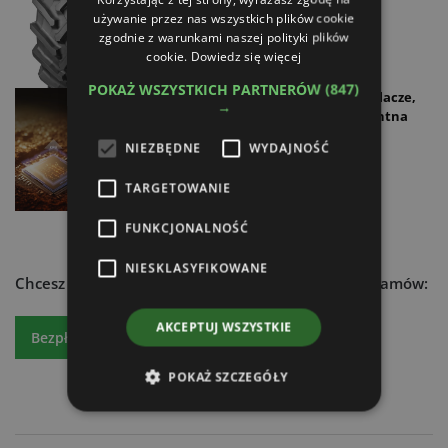
używanie przez nas wszystkich plików cookie
04.11.2025
zgodnie z warunkami naszej polityki plików
cookie.
Dowiedz się więcej
POKAŻ WSZYSTKICH PARTNERÓW
(847)
FJDynamics: większe wyświetlacze,
→
dokładność do 3 cm i inteligentna
korekta dryftu
NIEZBĘDNE
WYDAJNOŚĆ
30.10.2025
TARGETOWANIE
FUNKCJONALNOŚĆ
NIESKLASYFIKOWANE
Chcesz dowiedzieć się więcej?
Czytaj atr express - zamów:
AKCEPTUJ WSZYSTKIE
Bezpłatny egzemplarz
Prenumeratę
POKAŻ SZCZEGÓŁY