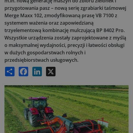
m.in. nową generację maszyn do zbioru zielonek i
przygotowania pasz – nową serię zgrabiarki taśmowej
Merge Maxx 102, zmodyfikowaną prasę VB 7100 z
systemem ważenia oraz zapowiedzianą
trzyelementową kombinację mulczującą BP 8402 Pro.
Wszystkie urządzenia zostały zaprojektowane z myślą
o maksymalnej wydajności, precyzji i łatwości obsługi
w dużych gospodarstwach rolnych i
przedsiębiorstwach usługowych.
Share
Facebook
LinkedIn
X