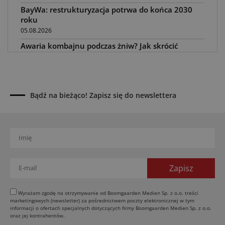
BayWa: restrukturyzacja potrwa do końca 2030
roku
05.08.2026
Awaria kombajnu podczas żniw? Jak skrócić
przestój
04.08.2026
UOKiK nałożył 136 mln zł kar za zmowę dealerów
Fendt, Valtra i Massey Ferguson przy sprzedaży
Bądź na bieżąco! Zapisz się do newslettera
maszyn rolniczych
03.08.2026
Kverneland Tersus 4000: trzy nowe kosiarki
bijakowe
03.08.2026
Rzepak hybrydowy: sposób na wyższą rentowność
02.08.2026
Europejski przemysł maszyn rolniczych w recesji
Wyrażam zgodę na otrzymywanie od Boomgaarden Medien Sp. z o.o. treści
marketingowych (newsletter) za pośrednictwem poczty elektronicznej w tym
01.08.2026
informacji o ofertach specjalnych dotyczących firmy Boomgaarden Medien Sp. z o.o.
Elektryczne maszyny terenowe: 3 kluczowe trendy
oraz jej kontrahentów.