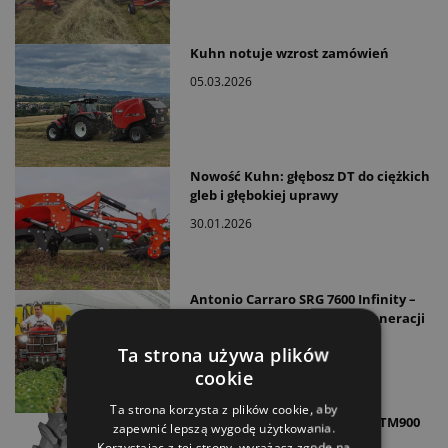
Kuhn notuje wzrost zamówień
05.03.2026
Nowość Kuhn: głębosz DT do ciężkich
gleb i głębokiej uprawy
30.01.2026
Antonio Carraro SRG 7600 Infinity –
ciągnik przegubowy nowej generacji
05.11.2025
Ta strona używa plików
cookie
Ta strona korzysta z plików cookie, aby
Nowe opony Trelleborg Tires TM900
zapewnić lepszą wygodę użytkowania.
ProgressiveTraction
Korzystając z tej strony, wyrażasz zgodę na