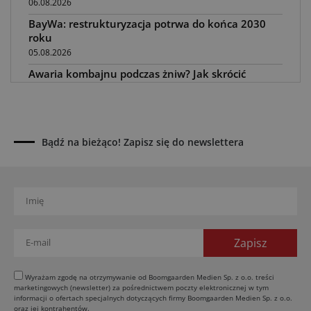
06.08.2026
BayWa: restrukturyzacja potrwa do końca 2030
roku
05.08.2026
Awaria kombajnu podczas żniw? Jak skrócić
przestój
04.08.2026
UOKiK nałożył 136 mln zł kar za zmowę dealerów
Fendt, Valtra i Massey Ferguson przy sprzedaży
Bądź na bieżąco! Zapisz się do newslettera
maszyn rolniczych
03.08.2026
Kverneland Tersus 4000: trzy nowe kosiarki
bijakowe
03.08.2026
Rzepak hybrydowy: sposób na wyższą rentowność
02.08.2026
Europejski przemysł maszyn rolniczych w recesji
Wyrażam zgodę na otrzymywanie od Boomgaarden Medien Sp. z o.o. treści
marketingowych (newsletter) za pośrednictwem poczty elektronicznej w tym
01.08.2026
informacji o ofertach specjalnych dotyczących firmy Boomgaarden Medien Sp. z o.o.
Elektryczne maszyny terenowe: 3 kluczowe trendy
oraz jej kontrahentów.