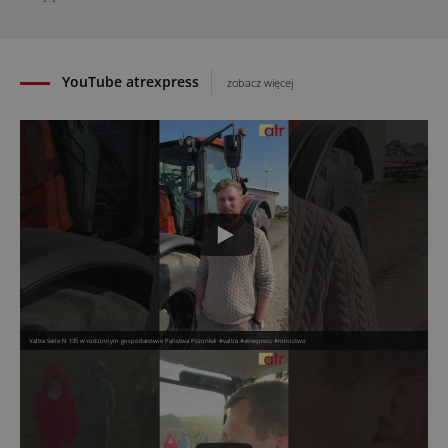
31.07.2026
YouTube atrexpress
zobacz więcej
Valtra Serie N 135 w rodzinnym gospodarstwie Państwa Pszonka! #valtra #atrexpress #rolnictwo