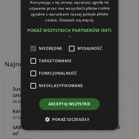
Korzystając z tej strony, wyrażasz zgodę na
używanie przez nas wszystkich plików cookie
zgodnie z warunkami naszej polityki plików
cookie.
Dowiedz się więcej
POKAŻ WSZYSTKICH PARTNERÓW
(847)
→
NIEZBĘDNE
WYDAJNOŚĆ
TARGETOWANIE
Najnowsze artykuły:
FUNKCJONALNOŚĆ
NIESKLASYFIKOWANE
Susza w Polsce i rola rowów melioracyjnych w
zatrzymywaniu wody
08.08.2026
AKCEPTUJ WSZYSTKIE
Kärcher i Stihl łączą siły w systemie AllPro
07.08.2026
POKAŻ SZCZEGÓŁY
SABO 102-H: wydajny traktor ogrodowy do 7000
m²