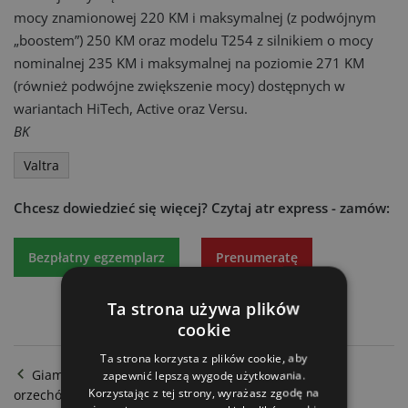
mocy znamionowej 220 KM i maksymalnej (z podwójnym
„boostem”) 250 KM oraz modelu T254 z silnikiem o mocy
nominalnej 235 KM i maksymalnej na poziomie 271 KM
(również podwójne zwiększenie mocy) dostępnych w
wariantach HiTech, Active oraz Versu.
BK
Valtra
Chcesz dowiedzieć się więcej?
Czytaj atr express - zamów:
Bezpłatny egzemplarz
Prenumeratę
Ta strona używa plików
cookie
Ta strona korzysta z plików cookie, aby
Giampi/Agro-Classic - Maszyny do uprawy i zbioru
zapewnić lepszą wygodę użytkowania.
Korzystając z tej strony, wyrażasz zgodę na
orzechów