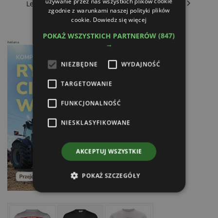
używanie przez nas wszystkich plików cookie
Lemken - Punktowy siew w podwójnych rzędach
zgodnie z warunkami naszej polityki plików
cookie.
Dowiedz się więcej
POKAŻ WSZYSTKICH PARTNERÓW
(847)
→
Reklama
NIEZBĘDNE
WYDAJNOŚĆ
TARGETOWANIE
FUNKCJONALNOŚĆ
NIESKLASYFIKOWANE
AKCEPTUJ WSZYSTKIE
POKAŻ SZCZEGÓŁY