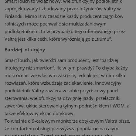
SmartTouch to wciąż nowy, wielofunkcyjny podłokietnik
zaprojektowany i zbudowany przez inżynierów Valtry w
Finlandii. Mimo iż w zasadzie każdy producent ciągników
rolniczych może pochwalić się multizadaniowym
podłokietnikiem, to w przypadku tego oferowanego przez
Valtrę jest kilka cech, które wyróżniają go z „tłumu”.
Bardziej intuicyjny
SmartTouch, jak twierdzi sam producent, jest “bardziej
intuicyjny niż smartfon”. Ile w tym prawdy? To chyba każdy
musi ocenić we własnym zakresie, jednak jest w nim kilka
rozwiązań, które wzbudzają zaciekawienie. Innowacyjny
podłokietnik Valtry zawiera w sobie przyciskowy panel
sterowania, wielofunkcyjną dźwignię jazdy, przełączniki
zaworów, układ sterowania tylnym podnośnikiem i WOM, a
także efektowny ekran dotykowy.
To właśnie o 9-calowym monitorze dotykowym Valtra pisze,
że komfortem obsługi przewyższa popularne na całym