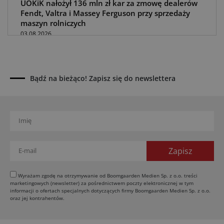
UOKiK nałożył 136 mln zł kar za zmowę dealerów
Fendt, Valtra i Massey Ferguson przy sprzedaży
maszyn rolniczych
03.08.2026
Kverneland Tersus 4000: trzy nowe kosiarki
bijakowe
03.08.2026
Bądź na bieżąco! Zapisz się do newslettera
Rzepak hybrydowy: sposób na wyższą rentowność
02.08.2026
Europejski przemysł maszyn rolniczych w recesji
01.08.2026
Elektryczne maszyny terenowe: 3 kluczowe trendy
31.07.2026
Kukurydza w Polsce: aktualny stan plantacji
30.07.2026
Wyrażam zgodę na otrzymywanie od Boomgaarden Medien Sp. z o.o. treści
marketingowych (newsletter) za pośrednictwem poczty elektronicznej w tym
Amazone ZG-TX precyzyjniejszy rozsiewacz
informacji o ofertach specjalnych dotyczących firmy Boomgaarden Medien Sp. z o.o.
oraz jej kontrahentów.
29.07.2026