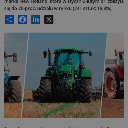
marka New Holland, która w styczniu-lutym br. zbliżyła
się do 20-proc. udziału w rynku (241 sztuk; 19,8%).
Share
Facebook
LinkedIn
X