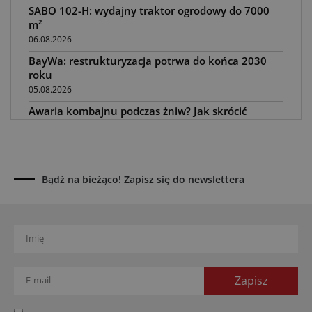
SABO 102-H: wydajny traktor ogrodowy do 7000
m²
06.08.2026
BayWa: restrukturyzacja potrwa do końca 2030
roku
05.08.2026
Awaria kombajnu podczas żniw? Jak skrócić
przestój
04.08.2026
UOKiK nałożył 136 mln zł kar za zmowę dealerów
Fendt, Valtra i Massey Ferguson przy sprzedaży
Bądź na bieżąco! Zapisz się do newslettera
maszyn rolniczych
03.08.2026
Kverneland Tersus 4000: trzy nowe kosiarki
bijakowe
03.08.2026
Rzepak hybrydowy: sposób na wyższą rentowność
02.08.2026
Europejski przemysł maszyn rolniczych w recesji