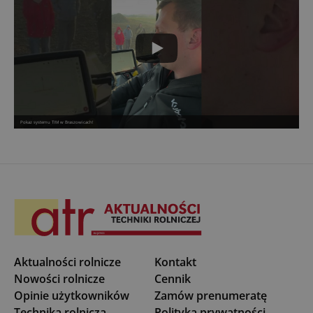
Pokaz systemu TIM w Braszowicach!
Aktualności rolnicze
Kontakt
Nowości rolnicze
Cennik
Opinie użytkowników
Zamów prenumeratę
Technika rolnicza
Polityka prywatności