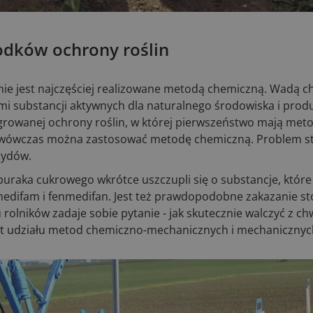
odków ochrony roślin
ie jest najczęściej realizowane metodą chemiczną. Wadą c
ami substancji aktywnych dla naturalnego środowiska i pro
growanej ochrony roślin, w której pierwszeństwo mają met
e, wówczas można zastosować metodę chemiczną. Problem s
cydów.
raka cukrowego wkrótce uszczupli się o substancje, które
medifam i fenmedifan. Jest też prawdopodobne zakazanie s
 rolników zadaje sobie pytanie - jak skutecznie walczyć z c
ost udziału metod chemiczno-mechanicznych i mechanicznyc