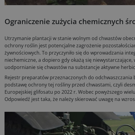
Ograniczenie zużycia chemicznych śr
Utrzymanie plantacji w stanie wolnym od chwastów obecn
ochrony roślin jest potencjalne zagrożenie pozostałości
żywnościowych. To przyczyniło się do wprowadzania inte
niechemiczne, a dopiero gdy okażą się niewystarczając
uodpornianie się chwastów na substancje aktywne herbi
Rejestr preparatów przeznaczonych do odchwaszczania bu
podstawę ochrony tej rośliny przed chwastami, czyli des
Europejskiej glifosatu po 2022 r. Wobec powyższego wielu
Odpowiedź jest taka, że należy skierować uwagę na wzr