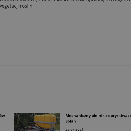
egetacji roślin.
tów
Mechaniczny pielnik z opryskiwac
Solan
22.07.2021