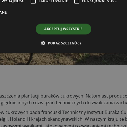
WYDAJNOŚĆ
TARGETOWANIE
FUNKCJONALNOŚĆ
ANE
AKCEPTUJ WSZYSTKIE
POKAŻ SZCZEGÓŁY
hwaszczenia plantacji buraków cukrowych. Natomiast produc
względnie innych rozwiązań technicznych do zwalczania zach
ków cukrowych bada francuski Techniczny Instytut Buraka C
ii, Holandii i krajach skandynawskich. W naszym kraju te 
hczasowymi wynikami i stosowanymi rozwiązaniami technicz