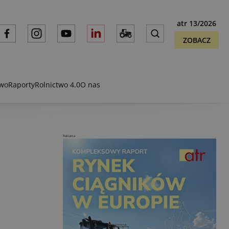
atr 13/2026
ZOBACZ
two
Raporty
Rolnictwo 4.0
O nas
Reklama