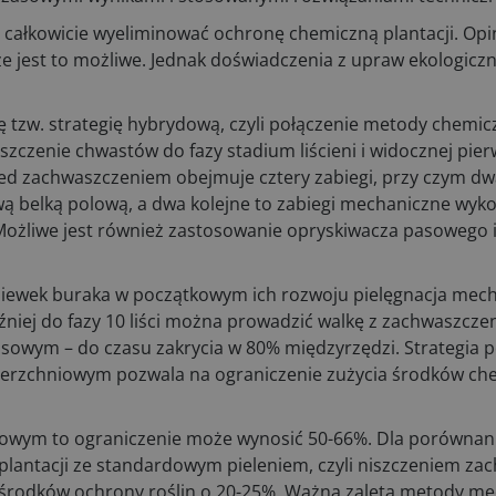
 całkowicie wyeliminować ochronę chemiczną plantacji. Opi
 jest to możliwe. Jednak doświadczenia z upraw ekologiczn
tzw. strategię hybrydową, czyli połączenie metody chemicz
szczenie chwastów do fazy stadium liścieni i widocznej pierw
d zachwaszczeniem obejmuje cztery zabiegi, przy czym dwa
wą belką polową, a dwa kolejne to zabiegi mechaniczne wy
ożliwe jest również zastosowanie opryskiwacza pasowego 
iewek buraka w początkowym ich rozwoju pielęgnacja mecha
 Później do fazy 10 liści można prowadzić walkę z zachwaszc
sowym – do czasu zakrycia w 80% międzyrzędzi. Strategia p
ierzchniowym pozwala na ograniczenie zużycia środków ch
owym to ograniczenie może wynosić 50-66%. Dla porównania
 plantacji ze standardowym pieleniem, czyli niszczeniem za
 środków ochrony roślin o 20-25%. Ważną zaletą metody mec