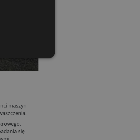
enci maszyn
waszczenia.
ukrowego.
badania się
nymi.