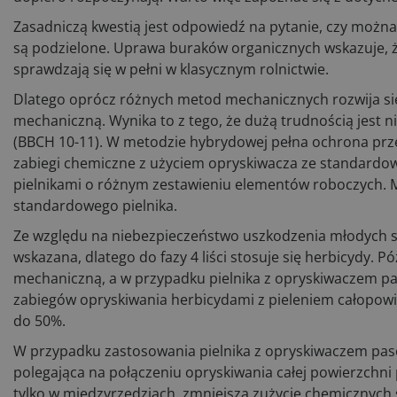
Zasadniczą kwestią jest odpowiedź na pytanie, czy można
są podzielone. Uprawa buraków organicznych wskazuje, że
sprawdzają się w pełni w klasycznym rolnictwie.
Dlatego oprócz różnych metod mechanicznych rozwija się 
mechaniczną. Wynika to z tego, że dużą trudnością jest ni
(BBCH 10-11). W metodzie hybrydowej pełna ochrona prze
zabiegi chemiczne z użyciem opryskiwacza ze standardo
pielnikami o różnym zestawieniu elementów roboczych. M
standardowego pielnika.
Ze względu na niebezpieczeństwo uszkodzenia młodych s
wskazana, dlatego do fazy 4 liści stosuje się herbicydy.
mechaniczną, a w przypadku pielnika z opryskiwaczem pa
zabiegów opryskiwania herbicydami z pieleniem całopow
do 50%.
W przypadku zastosowania pielnika z opryskiwaczem pas
polegająca na połączeniu opryskiwania całej powierzchni
tylko w międzyrzędziach, zmniejsza zużycie chemicznych