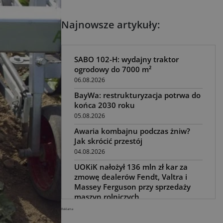
Najnowsze artykuły:
SABO 102-H: wydajny traktor
ogrodowy do 7000 m²
06.08.2026
BayWa: restrukturyzacja potrwa do
końca 2030 roku
05.08.2026
Awaria kombajnu podczas żniw?
Jak skrócić przestój
04.08.2026
UOKiK nałożył 136 mln zł kar za
zmowę dealerów Fendt, Valtra i
Massey Ferguson przy sprzedaży
maszyn rolniczych
03.08.2026
Reklama
Kverneland Tersus 4000: trzy nowe