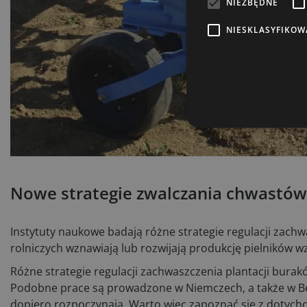
NIEZBĘDNE
NIESKLASYFIKOW
Nowe strategie zwalczania chwastów
Instytuty naukowe badają różne strategie regulacji zac
rolniczych wznawiają lub rozwijają produkcję pielników 
Różne strategie regulacji zachwaszczenia plantacji bura
Podobne prace są prowadzone w Niemczech, a także w Belg
dopiero rozpoczynają. Warto więc zapoznać się z dotyc