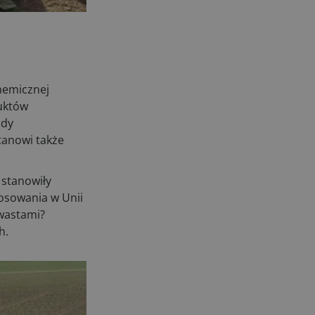
kosiarki bijakowe
03.08.2026
Rzepak hybrydowy: sposób na
wyższą rentowność
02.08.2026
hemicznej
Europejski przemysł maszyn
duktów
rolniczych w recesji
ody
01.08.2026
tanowi także
Elektryczne maszyny terenowe: 3
kluczowe trendy
 stanowiły
31.07.2026
tosowania w Unii
Kukurydza w Polsce: aktualny stan
hwastami?
plantacji
h.
30.07.2026
Amazone ZG-TX precyzyjniejszy
rozsiewacz
29.07.2026