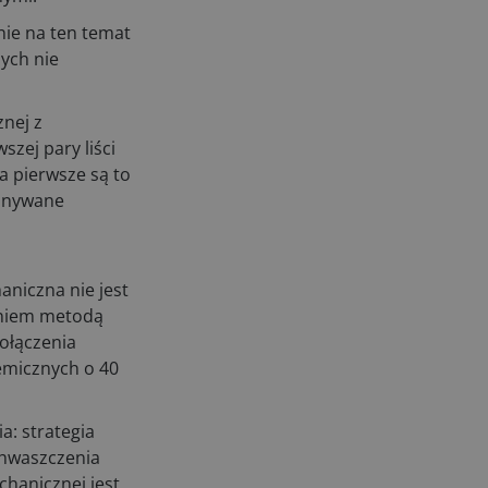
nie na ten temat
ych nie
nej z
szej pary liści
 pierwsze są to
konywane
i
niczna nie jest
zeniem metodą
ołączenia
emicznych o 40
: strategia
chwaszczenia
hanicznej jest