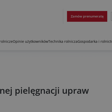
Zamów prenumeratę
rolnicze
Opinie użytkowników
Technika rolnicza
Gospodarka i rolnic
ej pielęgnacji upraw