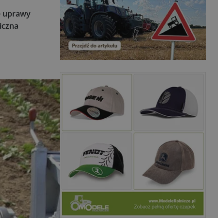
e uprawy
iczna