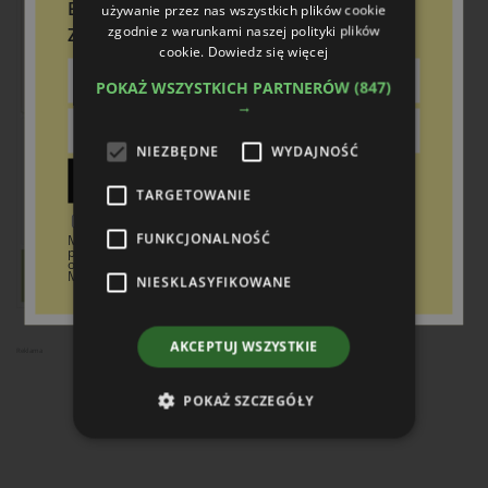
Bądź na bieżąco!
używanie przez nas wszystkich plików cookie
zgodnie z warunkami naszej polityki plików
Zapisz się do newslettera
cookie.
Dowiedz się więcej
POKAŻ WSZYSTKICH PARTNERÓW
(847)
→
NIEZBĘDNE
WYDAJNOŚĆ
Zapisz
TARGETOWANIE
Wyrażam zgodę na otrzymywanie od Boomgaarden
FUNKCJONALNOŚĆ
Medien Sp. z o.o. treści marketingowych (newsletter) za
pośrednictwem poczty elektronicznej w tym informacji
o ofertach specjalnych dotyczących firmy Boomgaarden
Medien Sp. z o.o. oraz jej kontrahentów.
NIESKLASYFIKOWANE
AKCEPTUJ WSZYSTKIE
Reklama
POKAŻ SZCZEGÓŁY