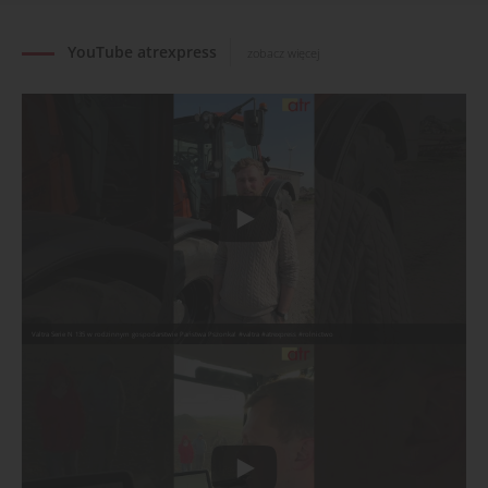
YouTube atrexpress
zobacz więcej
Valtra Serie N 135 w rodzinnym gospodarstwie Państwa Pszonka! #valtra #atrexpress #rolnictwo