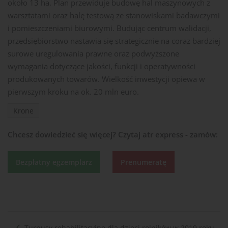
około 13 ha. Plan przewiduje budowę hal maszynowych z
warsztatami oraz halę testową ze stanowiskami badawczymi
i pomieszczeniami biurowymi. Budując centrum walidacji,
przedsiębiorstwo nastawia się strategicznie na coraz bardziej
surowe uregulowania prawne oraz podwyższone
wymagania dotyczące jakości, funkcji i operatywności
produkowanych towarów. Wielkość inwestycji opiewa w
pierwszym kroku na ok. 20 mln euro.
Krone
Chcesz dowiedzieć się więcej?
Czytaj atr express - zamów:
Bezpłatny egzemplarz
Prenumeratę
Turnusy rehabilitacyjne dla dzieci rolników w 2019 roku