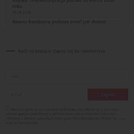
BayWa: restrukturyzacja potrwa do końca 2030
roku
05.08.2026
Awaria kombajnu podczas żniw? Jak skrócić
przestój
04.08.2026
UOKiK nałożył 136 mln zł kar za zmowę dealerów
Fendt, Valtra i Massey Ferguson przy sprzedaży
Bądź na bieżąco! Zapisz się do newslettera
maszyn rolniczych
03.08.2026
Kverneland Tersus 4000: trzy nowe kosiarki
bijakowe
03.08.2026
Rzepak hybrydowy: sposób na wyższą rentowność
02.08.2026
Europejski przemysł maszyn rolniczych w recesji
Wyrażam zgodę na otrzymywanie od Boomgaarden Medien Sp. z o.o. treści
marketingowych (newsletter) za pośrednictwem poczty elektronicznej w tym
01.08.2026
informacji o ofertach specjalnych dotyczących firmy Boomgaarden Medien Sp. z o.o.
Elektryczne maszyny terenowe: 3 kluczowe trendy
oraz jej kontrahentów.
31.07.2026