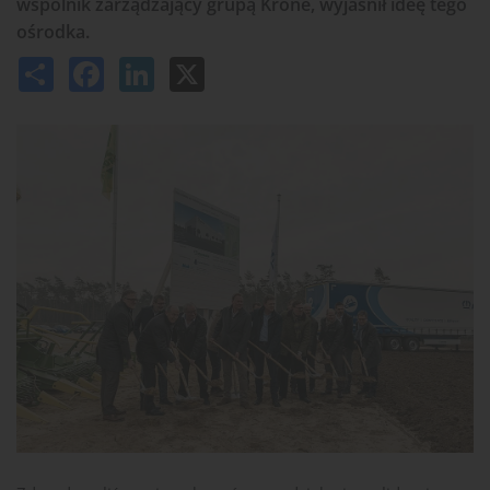
wspólnik zarządzający grupą Krone, wyjaśnił ideę tego
ośrodka.
Share
Facebook
LinkedIn
X