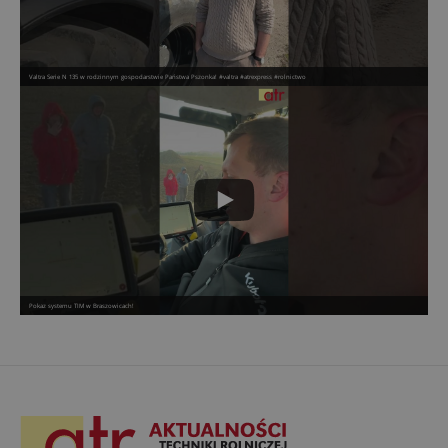
Valtra Serie N 135 w rodzinnym gospodarstwie Państwa Pszonka! #valtra #atrexpress #rolnictwo
Pokaz systemu TIM w Braszowicach!