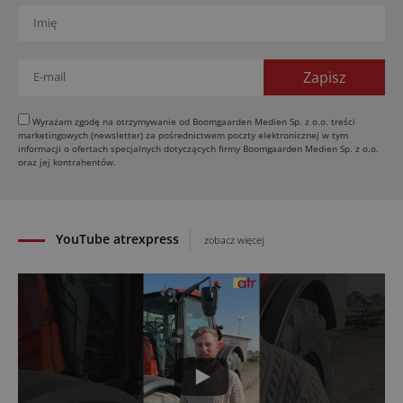
Kverneland Tersus 4000: trzy nowe kosiarki
bijakowe
03.08.2026
Rzepak hybrydowy: sposób na wyższą rentowność
02.08.2026
Europejski przemysł maszyn rolniczych w recesji
Wyrażam zgodę na otrzymywanie od Boomgaarden Medien Sp. z o.o. treści
marketingowych (newsletter) za pośrednictwem poczty elektronicznej w tym
01.08.2026
informacji o ofertach specjalnych dotyczących firmy Boomgaarden Medien Sp. z o.o.
Elektryczne maszyny terenowe: 3 kluczowe trendy
oraz jej kontrahentów.
31.07.2026
YouTube atrexpress
zobacz więcej