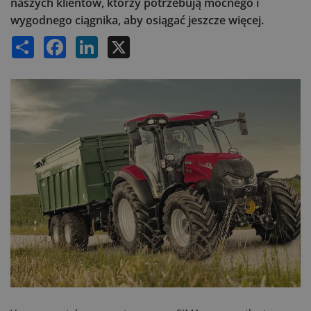
naszych klientów, którzy potrzebują mocnego i
wygodnego ciągnika, aby osiągać jeszcze więcej.
Share
Facebook
LinkedIn
X