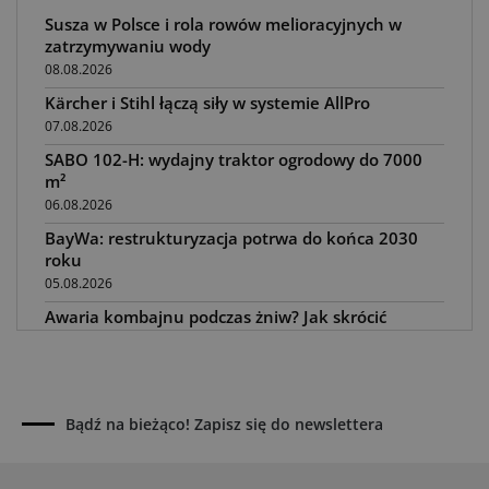
Susza w Polsce i rola rowów melioracyjnych w
zatrzymywaniu wody
08.08.2026
Kärcher i Stihl łączą siły w systemie AllPro
07.08.2026
SABO 102-H: wydajny traktor ogrodowy do 7000
m²
06.08.2026
BayWa: restrukturyzacja potrwa do końca 2030
roku
05.08.2026
Awaria kombajnu podczas żniw? Jak skrócić
przestój
04.08.2026
UOKiK nałożył 136 mln zł kar za zmowę dealerów
Fendt, Valtra i Massey Ferguson przy sprzedaży
Bądź na bieżąco! Zapisz się do newslettera
maszyn rolniczych
03.08.2026