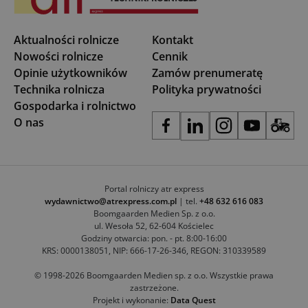
Aktualności rolnicze
Kontakt
Nowości rolnicze
Cennik
Opinie użytkowników
Zamów prenumeratę
Technika rolnicza
Polityka prywatności
Gospodarka i rolnictwo
O nas
Portal rolniczy atr express
wydawnictwo@atrexpress.com.pl
| tel.
+48 632 616 083
Boomgaarden Medien Sp. z o.o.
ul. Wesoła 52, 62-604 Kościelec
Godziny otwarcia: pon. - pt. 8:00-16:00
KRS: 0000138051, NIP: 666-17-26-346, REGON: 310339589
© 1998-2026 Boomgaarden Medien sp. z o.o. Wszystkie prawa
zastrzeżone.
Projekt i wykonanie:
Data Quest