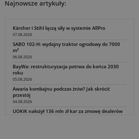
Najnowsze artykuły:
Kärcher i Stihl łączą siły w systemie AllPro
07.08.2026
SABO 102-H: wydajny traktor ogrodowy do 7000
m²
06.08.2026
BayWa: restrukturyzacja potrwa do końca 2030
roku
05.08.2026
Awaria kombajnu podczas żniw? Jak skrócić
przestój
04.08.2026
UOKiK nałożył 136 mln zł kar za zmowę dealerów
Fendt, Valtra i Massey Ferguson przy sprzedaży
maszyn rolniczych
03.08.2026