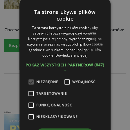
Ta strona używa plików
cookie
Ta strona korzysta z plików cookie, aby
Chcesz dowiedzieć się więcej?
Czytaj atr express - zamów:
zapewnić lepszą wygodę użytkowania.
Korzystając z tej strony, wyrażasz zgodę na
używanie przez nas wszystkich plików cookie
Bezpłatny egzemplarz
Prenumeratę
zgodnie z warunkami naszej polityki plików
cookie.
Dowiedz się więcej
POKAŻ WSZYSTKICH PARTNERÓW
(847)
→
NIEZBĘDNE
WYDAJNOŚĆ
Polska z nadwyżką produkcji zbóż
Efektywne zarządzanie z Agrinavia
TARGETOWANIE
FUNKCJONALNOŚĆ
Reklama
NIESKLASYFIKOWANE