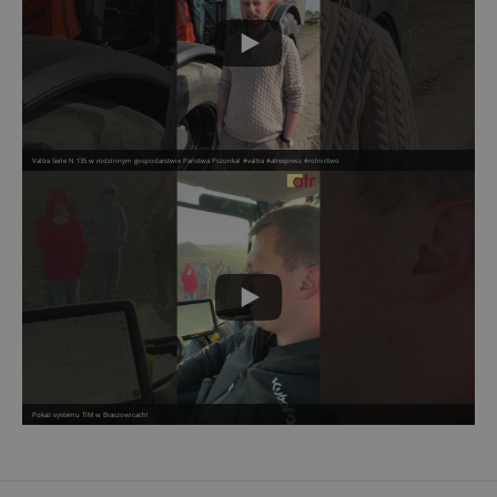
Valtra Serie N 135 w rodzinnym gospodarstwie Państwa Pszonka! #valtra #atrexpress #rolnictwo
Pokaz systemu TIM w Braszowicach!