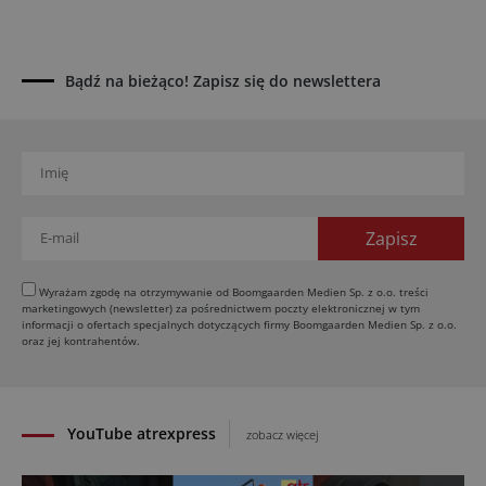
Kverneland Tersus 4000: trzy nowe kosiarki
bijakowe
03.08.2026
Bądź na bieżąco! Zapisz się do newslettera
Rzepak hybrydowy: sposób na wyższą rentowność
02.08.2026
Europejski przemysł maszyn rolniczych w recesji
01.08.2026
Elektryczne maszyny terenowe: 3 kluczowe trendy
31.07.2026
Kukurydza w Polsce: aktualny stan plantacji
30.07.2026
Wyrażam zgodę na otrzymywanie od Boomgaarden Medien Sp. z o.o. treści
marketingowych (newsletter) za pośrednictwem poczty elektronicznej w tym
Amazone ZG-TX precyzyjniejszy rozsiewacz
informacji o ofertach specjalnych dotyczących firmy Boomgaarden Medien Sp. z o.o.
oraz jej kontrahentów.
29.07.2026
YouTube atrexpress
zobacz więcej