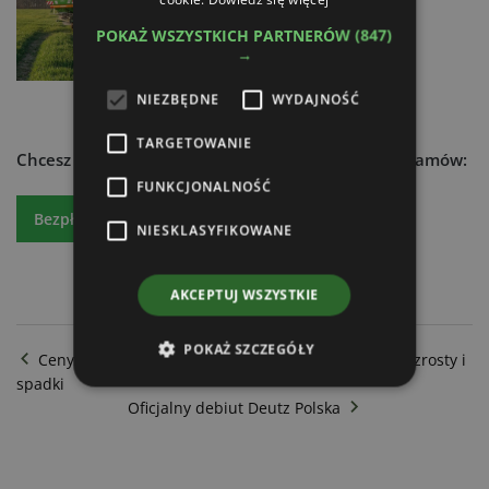
05.10.2023
POKAŻ WSZYSTKICH PARTNERÓW
(847)
→
NIEZBĘDNE
WYDAJNOŚĆ
TARGETOWANIE
Chcesz dowiedzieć się więcej?
Czytaj atr express - zamów:
FUNKCJONALNOŚĆ
Bezpłatny egzemplarz
Prenumeratę
NIESKLASYFIKOWANE
AKCEPTUJ WSZYSTKIE
POKAŻ SZCZEGÓŁY
Ceny skupu produktów rolnych w styczniu 2025 – wzrosty i
spadki
Oficjalny debiut Deutz Polska