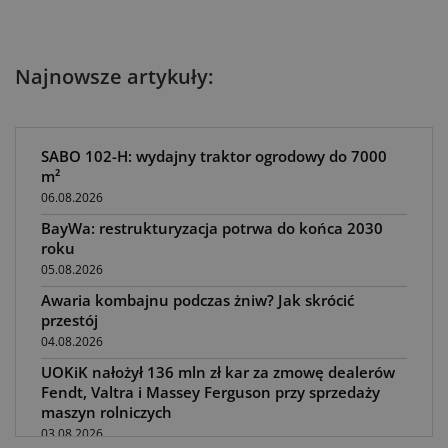
Najnowsze artykuły:
SABO 102-H: wydajny traktor ogrodowy do 7000
m²
06.08.2026
BayWa: restrukturyzacja potrwa do końca 2030
roku
05.08.2026
Awaria kombajnu podczas żniw? Jak skrócić
przestój
04.08.2026
UOKiK nałożył 136 mln zł kar za zmowę dealerów
Fendt, Valtra i Massey Ferguson przy sprzedaży
maszyn rolniczych
03.08.2026