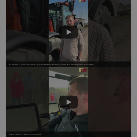
Valtra Serie N 135 w rodzinnym gospodarstwie Państwa Pszonka! #valtra #atrexpress #rolnictwo
Pokaz systemu TIM w Braszowicach!