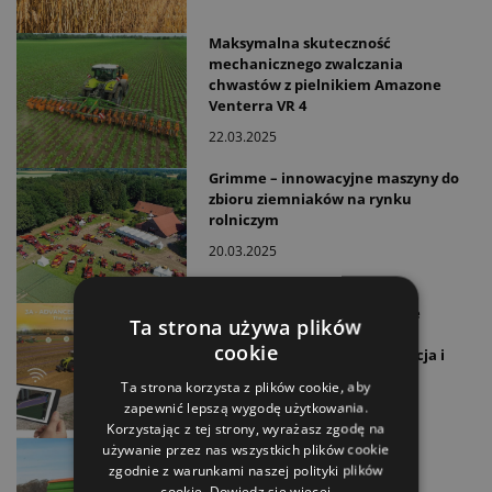
Maksymalna skuteczność
mechanicznego zwalczania
chwastów z pielnikiem Amazone
Venterra VR 4
22.03.2025
Grimme – innowacyjne maszyny do
zbioru ziemniaków na rynku
rolniczym
20.03.2025
Agritechnica 2023. AgXeed we
Ta strona używa plików
współpracy z Claas i Amazone
cookie
- zaawansowana automatyzacja i
autonomia
Ta strona korzysta z plików cookie, aby
zapewnić lepszą wygodę użytkowania.
10.10.2023
Korzystając z tej strony, wyrażasz zgodę na
Agritechnica 2023. Amazone
używanie przez nas wszystkich plików cookie
CurveControl
zgodnie z warunkami naszej polityki plików
cookie.
Dowiedz się więcej