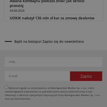
Awaria kombajnu podczas żniw? Jak skrócić
przestój
04.08.2026
UOKiK nałożył 136 mln zł kar za zmowę dealerów
Fendt, Valtra i Massey Ferguson przy sprzedaży
maszyn rolniczych
03.08.2026
Kverneland Tersus 4000: trzy nowe kosiarki
Bądź na bieżąco! Zapisz się do newslettera
bijakowe
03.08.2026
Rzepak hybrydowy: sposób na wyższą rentowność
02.08.2026
Europejski przemysł maszyn rolniczych w recesji
01.08.2026
Elektryczne maszyny terenowe: 3 kluczowe trendy
31.07.2026
Wyrażam zgodę na otrzymywanie od Boomgaarden Medien Sp. z o.o. treści
marketingowych (newsletter) za pośrednictwem poczty elektronicznej w tym
Kukurydza w Polsce: aktualny stan plantacji
informacji o ofertach specjalnych dotyczących firmy Boomgaarden Medien Sp. z o.o.
oraz jej kontrahentów.
30.07.2026