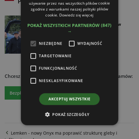
Powiązane artykuły
używanie przez nas wszystkich plików cookie
zgodnie z warunkami naszej polityki plików
cookie.
Dowiedz się więcej
Vitibot Bakus w Polsce –
autonomiczny robot pracuje w
POKAŻ WSZYSTKICH PARTNERÓW
(847)
Winnicy Warto
→
08.06.2026
NIEZBĘDNE
WYDAJNOŚĆ
TARGETOWANIE
FUNKCJONALNOŚĆ
Chcesz dowiedzieć się więcej?
Czytaj atr express - zamów:
NIESKLASYFIKOWANE
Bezpłatny egzemplarz
Prenumeratę
AKCEPTUJ WSZYSTKIE
POKAŻ SZCZEGÓŁY
Lemken - nowy Onyx ma poprawić strukturę gleby i